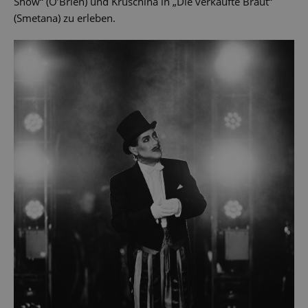
Show“ (O’Brien) und Kruschina in „Die verkaufte Braut“
(Smetana) zu erleben.