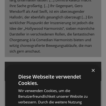
lang unterhalten lassen. […] Dimitra Kalaitzi macht
ihre Sache großartig. […] Ihr Gegenpart, Gero
Wendorff als Axel Swift, ist ein überzeugender
Hallodri, der ebenfalls gesanglich überzeugt […] Ein
wirklicher Pluspunkt der Inszenierung ist jedoch die
Idee der „Hollywood Harmonists“, sieben männliche
Darsteller in verschiedenen Rollen, die fantastischen
Chorgesang à la Comedian Harmonists bieten und
witzig choreografierte Bewegungsabläufe, die man
sich gern anschaut.
16. September 2025 | Guido Glaner
×
DRESDNER MORGENPOST
Diese Webseite verwendet
Cookies.
Einsame Diva
Wir verwenden Cookies, um die
Benutzerfreundlichkeit unserer Website zu
Glanz, Glamour und eine Prise Humor – mit
verbessern. Durch die weitere Nutzung
„Kinostar!“ startet die Staatsoperette Dresden ihre