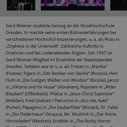
Gerd Wiemer studierte Gesang an der Musikhochschule
Dresden. Er machte seine ersten Bühnenerfahrungen bei
verschiedenen Hochschul-Inszenierungen, u. a. als Pluto in
„Orpheus in der Unterwelt“. Zahlreiche Auftritte in
Oratorien und bei Liederabenden folgten. Seit 1997 ist
Gerd Wiemer Mitglied im Ensemble der Staatsoperette
Dresden. Seitdem war er u. a. als Tristan in „Martha“
(Flotow), Figaro in „Der Barbier von Sevilla“ (Rossini), Herr
Fluth in „Die lustigen Weiber von Windsor“ (Nicolai), Janczi
in „Viktoria und ihr Husar“ (Abraham), Popolani in „Ritter
Blaubart“ (Offenbach), Pilatus in „Jesus Christ Superstar“
(Webber), Fred Graham / Petruchio in „Kiss me, Kate“
(Porter), Papageno in „Die Zauberflöte“ (Mozart), Dr. Falke
in „Die Fledermaus“ (Strauss), Mr. Mushnik in „Der kleine
Horrorladen“ (Menken), Erzähler in „The Rocky Horror