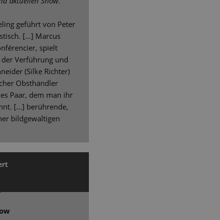
end aktuellen Show.
eling geführt von Peter
tisch. [...] Marcus
nférencier, spielt
r der Verführung und
neider (Silke Richter)
scher Obsthändler
des Paar, dem man ihr
nt. [...] berührende,
ner bildgewaltigen
ert
how