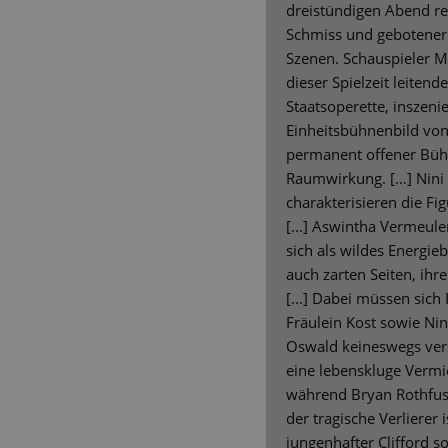
dreistündigen Abend rec
Schmiss und gebotener 
Szenen. Schauspieler Ma
dieser Spielzeit leitend
Staatsoperette, inszeni
Einheitsbühnenbild von 
permanent offener Bühn
Raumwirkung. […] Nini
charakterisieren die Fig
[...] Aswintha Vermeule
sich als wildes Energie
auch zarten Seiten, ihr
[...] Dabei müssen sich
Fräulein Kost sowie Ni
Oswald keineswegs verst
eine lebenskluge Vermie
während Bryan Rothfuss 
der tragische Verlierer i
jungenhafter Clifford 