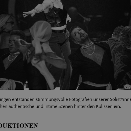
ngen entstanden stimmungsvolle Fotografien unserer Solist*inne
en authentische und intime Szenen hinter den Kulissen ein.
DUKTIONEN