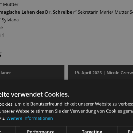
“
Muttter
magische Leben des Dr. Schreiber
“
Sekretärin Marie/ Mutter Sc
“
Sylviana
bé
irl
N
Glaner
19. April 2025 | Nicole Czer
POST
DRESDNER NEUESTE NA
ite verwendet Cookies.
nue, Welcome!
Welt im Wandel
okies, um die Benutzerfreundlichkeit unserer Website zu verbes
führung war musikalisch und
Matthias Reichwald zeigt „Cab
unserer Webseite stimmen Sie der Verwendung von Cookies gem
enuss. Das Orchester unter
Staatsoperette als zeitloses Ge
 zu.
Weitere Informationen
tian Feigel changiert
nterhaltungskapelle und
[...] Das Orchester der Staats
t
Performance
Targeting
Fu