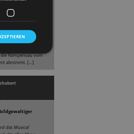
ter Christian Feigel
 [...] Vermeulen
Temperament und
ist stimmlich ein
 Marcus Günzel, hat als
KZEPTIEREN
rksamkeit bei sich. Er
 mitreißender
n die Rampensau vom
t abnimmt. [...]
Schubert
bildgewaltiger
ird das Musical