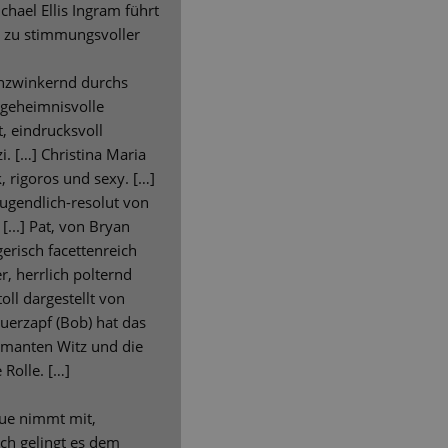
ichael Ellis Ingram führt
n zu stimmungsvoller
enzwinkernd durchs
 geheimnisvolle
t, eindrucksvoll
i. […] Christina Maria
k, rigoros und sexy. […]
-jugendlich-resolut von
[...] Pat, von Bryan
gerisch facettenreich
r, herrlich polternd
oll dargestellt von
uerzapf (Bob) hat das
rmanten Witz und die
 Rolle. […]
vue nimmt mit,
och gelingt es dem