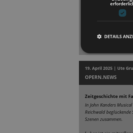
erforderlic
Jazzband. In den Haup
Günzel (Conférencier), S
Schneider), Bryan Rothf
Wendorff (Ernst Ludwig)
Adrian Djokic (Clifford
DETAILS ANZ
Vermeulen als Sally mit
Nachtclub-Röhre. Bravo
19. April 2025 | Ute 
OPERN.NEWS
Zeitgeschichte mit Fa
In John Kanders Musical
Reichwald beglückende
Szenen zusammen.