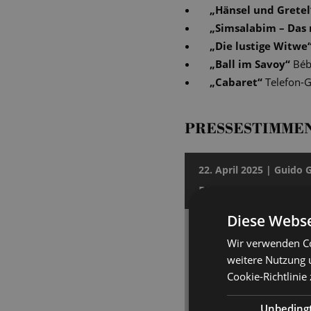
„
Hänsel und Gretel
„
Simsalabim – Das 
„
Die lustige Witwe
„
Ball im Savoy
“
Bé
„
Cabaret
“
Telefon-G
PRESSESTIMME
22. April 2025 | Guido 
DRESDNER MORGEN
Diese Webse
Willkommen, Bienve
Wir verwenden Co
[...] Die Premierenauf
weitere Nutzung 
schauspielerisch ein G
Cookie-Richtlinie
Leitung von Peter Chris
meisterlich zwischen U
Unbeding