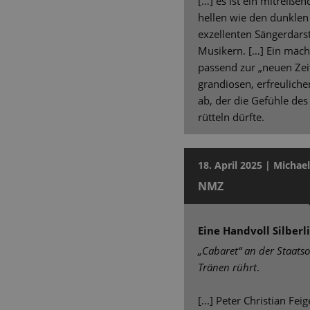
[…] es ist ein mitreiße
hellen wie den dunkle
exzellenten Sängerdars
Musikern. […] Ein mäch
passend zur „neuen Zeit
grandiosen, erfreulic
ab, der die Gefühle de
rütteln dürfte.
18. April 2025 | Michael
NMZ
Eine Handvoll Silberl
„Cabaret“ an der Staatso
Tränen rührt
.
[...] Peter Christian Fei