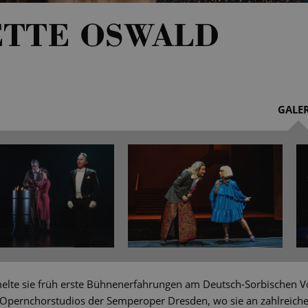
ETTE OSWALD
GALER
elte sie früh erste Bühnenerfahrungen am Deutsch-Sorbischen Vo
 Opernchorstudios der Semperoper Dresden, wo sie an zahlreich