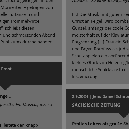
nder Abend gelungen, in den
„Cabaret“ zu einer beängstig
n Momenten – getragen von
tellern, Tänzern und
[...] Die Musik, mit gutem Fe
tiger Trommelwirbel,
Christian Feigel, wird bombas
“, schließt diesen
Günzel, anfangs der coole Co
hen und schmerzenden Abend
meisterhaft auf der Klaviatu
s Publikums durcheinander
Entgrenzung [...] Fräulein Sch
und Bryan Rothfuss als jüdi
Schulz spielen ein anrühren
kleines Glück von Herzen gön
 Ernst
menschliche Schicksale in ei
Inszenierung.
inge …
2.9.2024 | Jens Daniel Schub
perette: Ein Musical, das zu
SÄCHSISCHE ZEITUNG
Pralles Leben als große S
gel leitete den knapp