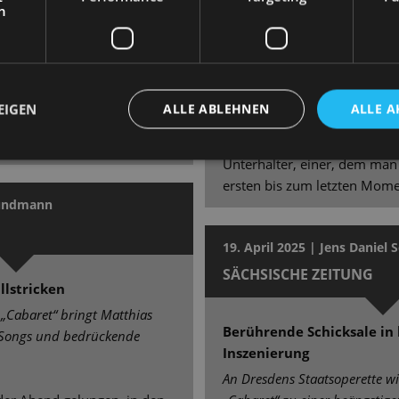
h
tpartien überzeugen Marcus
wird unter der Leitung von Pe
ilke Richter (Fräulein
zum wahren Star des Abends.
uss (Herr Schultz), Gero
vermag es, ihre Sally mit 
, Kaya Löwe (Fräulein Kost),
Verletzlichkeit auszustatten, 
) und - vorneweg - Aswintha
Höhepunkt der Premiere [...]
EIGEN
ALLE ABLEHNEN
ALLE A
 hingebungsvoller, erdiger
Conférencier die volle Aufme
!
ist Showman, Paradiesvogel,
Unterhalter, einer, dem ma
ersten bis zum letzten Momen
Grundmann
19. April 2025 | Jens Daniel 
SÄCHSISCHE ZEITUNG
llstricken
 „Cabaret“ bringt Matthias
Berührende Schicksale in 
 Songs und bedrückende
Inszenierung
An Dresdens Staatsoperette w