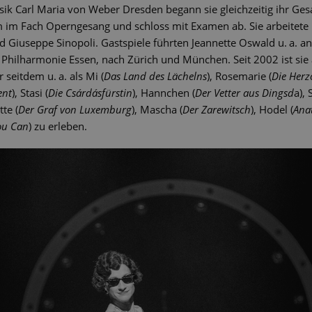
ik Carl Maria von Weber Dresden begann sie gleichzeitig ihr Ges
 im Fach Operngesang und schloss mit Examen ab. Sie arbeitete
und Giuseppe Sinopoli. Gastspiele führten Jeannette Oswald u. a. a
 Philharmonie Essen, nach Zürich und München. Seit 2002 ist sie 
seitdem u. a. als Mi (
Das Land des Lächelns
), Rosemarie (
Die Herz
ent
), Stasi (
Die Csárdásfürstin
), Hannchen (
Der Vetter aus Dingsd
a), 
ette (
Der Graf von Luxemburg
), Mascha (
Der Zarewitsch
), Hodel (
Ana
ou Can
) zu erleben.