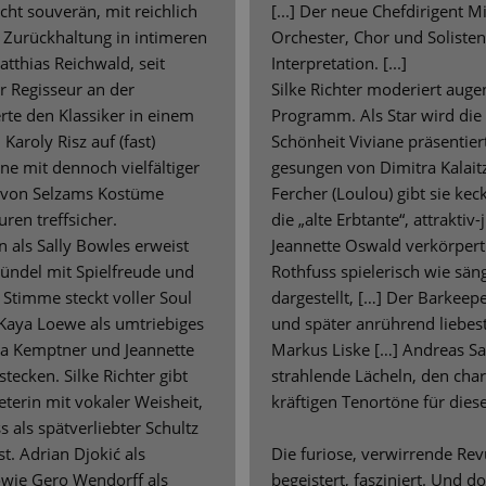
ht souverän, mit reichlich
[...] Der neue Chefdirigent M
Zurückhaltung in intimeren
Orchester, Chor und Soliste
tthias Reichwald, seit
Interpretation. [...]
er Regisseur an der
Silke Richter moderiert aug
erte den Klassiker in einem
Programm. Als Star wird die
Karoly Risz auf (fast)
Schönheit Viviane präsentier
e mit dennoch vielfältiger
gesungen von Dimitra Kalaitz
 von Selzams Kostüme
Fercher (Loulou) gibt sie kec
uren treffsicher.
die „alte Erbtante“, attraktiv
n als Sally Bowles erweist
Jeannette Oswald verkörpert 
bündel mit Spielfreude und
Rothfuss spielerisch wie sän
e Stimme steckt voller Soul
dargestellt, […] Der Barkeepe
 Kaya Loewe als umtriebiges
und später anrührend liebest
na Kemptner und Jeannette
Markus Liske […] Andreas Sa
ecken. Silke Richter gibt
strahlende Lächeln, den cha
terin mit vokaler Weisheit,
kräftigen Tenortöne für diese
als spätverliebter Schultz
st. Adrian Djokić als
Die furiose, verwirrende Re
sowie Gero Wendorff als
begeistert, fasziniert. Und d