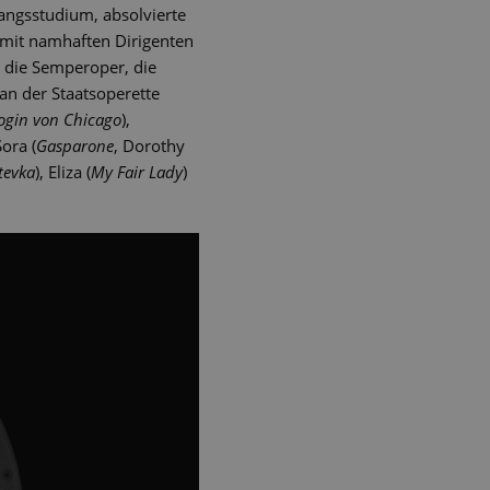
angsstudium, absolvierte
 mit namhaften Dirigenten
n die Semperoper, die
an der Staatsoperette
ogin von Chicago
),
Sora (
Gasparone
, Dorothy
tevka
), Eliza (
My Fair Lady
)