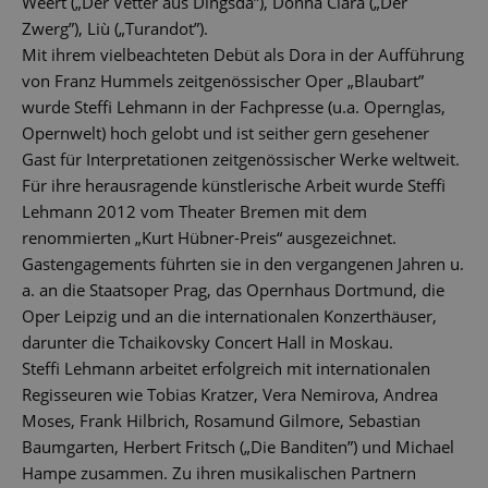
Weert („Der Vetter aus Dingsda”), Donna Clara („Der
Zwerg”), Liù („Turandot”).
Mit ihrem vielbeachteten Debüt als Dora in der Aufführung
von Franz Hummels zeitgenössischer Oper „Blaubart”
wurde Steffi Lehmann in der Fachpresse (u.a. Opernglas,
Opernwelt) hoch gelobt und ist seither gern gesehener
Gast für Interpretationen zeitgenössischer Werke weltweit.
Für ihre herausragende künstlerische Arbeit wurde Steffi
Lehmann 2012 vom Theater Bremen mit dem
renommierten „Kurt Hübner-Preis“ ausgezeichnet.
Gastengagements führten sie in den vergangenen Jahren u.
a. an die Staatsoper Prag, das Opernhaus Dortmund, die
Oper Leipzig und an die internationalen Konzerthäuser,
darunter die Tchaikovsky Concert Hall in Moskau.
Steffi Lehmann arbeitet erfolgreich mit internationalen
Regisseuren wie Tobias Kratzer, Vera Nemirova, Andrea
Moses, Frank Hilbrich, Rosamund Gilmore, Sebastian
Baumgarten, Herbert Fritsch („Die Banditen”) und Michael
Hampe zusammen. Zu ihren musikalischen Partnern