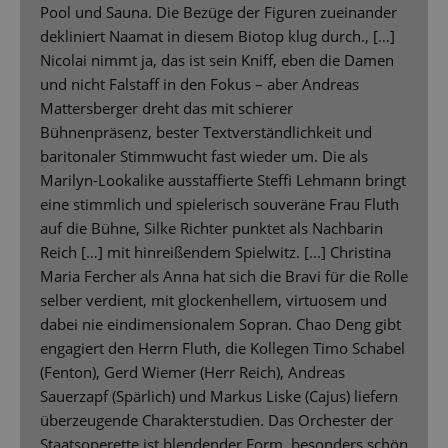
Pool und Sauna. Die Bezüge der Figuren zueinander
dekliniert Naamat in diesem Biotop klug durch., […]
Nicolai nimmt ja, das ist sein Kniff, eben die Damen
und nicht Falstaff in den Fokus – aber Andreas
Mattersberger dreht das mit schierer
Bühnenpräsenz, bester Textverständlichkeit und
baritonaler Stimmwucht fast wieder um. Die als
Marilyn-Lookalike ausstaffierte Steffi Lehmann bringt
eine stimmlich und spielerisch souveräne Frau Fluth
auf die Bühne, Silke Richter punktet als Nachbarin
Reich […] mit hinreißendem Spielwitz. [...] Christina
Maria Fercher als Anna hat sich die Bravi für die Rolle
selber verdient, mit glockenhellem, virtuosem und
dabei nie eindimensionalem Sopran. Chao Deng gibt
engagiert den Herrn Fluth, die Kollegen Timo Schabel
(Fenton), Gerd Wiemer (Herr Reich), Andreas
Sauerzapf (Spärlich) und Markus Liske (Cajus) liefern
überzeugende Charakterstudien. Das Orchester der
Staatsoperette ist blendender Form, besonders schön