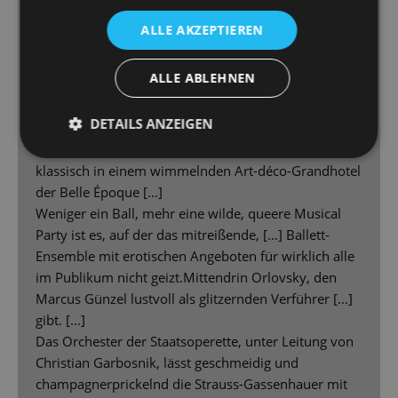
Neue „Fledermaus“ begeistert und provoziert an der
ALLE AKZEPTIEREN
Staatsoperette
ALLE ABLEHNEN
[...] Das bekannte Verwirrspiel um Herrn Eisenstein
(Alexander Geller), seine Gattin Rosalinde (gefeiert:
DETAILS ANZEIGEN
Stefﬁ Lehmann) und Stubenmädchen Adele
(bezaubernd: Christina Maria Fercher) beginnt ganz
klassisch in einem wimmelnden Art-déco-Grandhotel
der Belle Époque […]
Weniger ein Ball, mehr eine wilde, queere Musical
Party ist es, auf der das mitreißende, [...] Ballett-
Ensemble mit erotischen Angeboten für wirklich alle
im Publikum nicht geizt.Mittendrin Orlovsky, den
Marcus Günzel lustvoll als glitzernden Verführer [...]
gibt. [...]
Das Orchester der Staatsoperette, unter Leitung von
Christian Garbosnik, lässt geschmeidig und
champagnerprickelnd die Strauss-Gassenhauer mit