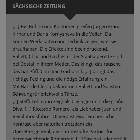
SÄCHSISCHE ZEITUNG
[…] Bei Bühne und Kostümen greifen Jürgen Franz
Kirner und Daria Kornysheva in die Vollen. Da
können Werkstätten und Technik zeigen, was sie
draufhaben. Die Effekte sind beeindruckend.
Ballett, Chor und Orchester der Staatsoperette sind
bei Dostal in ihrem Metier. Das klingt, das rauscht,
das hat Pfiff. Christian Garbosnik […] bringt das
richtige Feeling und die nötige Erfahrung ein.
Mit Bart de Clercq bekommen Ballett und Solisten
Schwung für effektvolle Tänze.
[..] Steffi Lehmann zeigt als Clivia gekonnt die große
Diva. […] Riccardo Romero, als Liebhaber Juan und
Revolutionsführer Olivero ist zwar ein herrlicher
Kontrast, aber natürlich trotzdem ein
Operettengeneral, der stimmstarke Partner für
herzerweichende Romanzen. […] Sascha Luder erfüllt