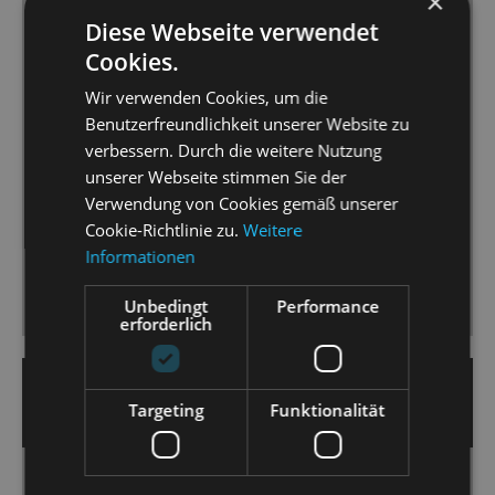
×
Operettenorchester arrangierten Einlagen wie die
Diese Webseite verwendet
von Billie Eilishs „Bad Guy“ passen wie ein
Cookies.
maßgeschneiderter Pop-Musicalimport [...]
Wir verwenden Cookies, um die
Musikalisch stimmen Drive und Tempo, das Christian
Benutzerfreundlichkeit unserer Website zu
Garbosnik am Pult des Orchesters vorgibt und von
verbessern. Durch die weitere Nutzung
den Protagonisten [...] mit allen Registern umgesetzt
unserer Webseite stimmen Sie der
wird. [...]
Verwendung von Cookies gemäß unserer
Der Staatsoperette ist hier eine „Fledermaus“
Cookie-Richtlinie zu.
Weitere
gelungen, die den Sowieso-schon Operettenliebhaber
Informationen
ebenso begeistern kann, wie den Neuling, der es mal
Unbedingt
Performance
probieren will.
erforderlich
12. Juni 2023 | Heiko Nemitz
Targeting
Funktionalität
MORGENPOST
Klassisch - modern - gewagt