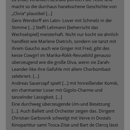
macht so die durchaus hanebüchene Geschichte von
„Clivia“ plausibel [...]
Gero Wendorff ein Latin- Lover mit Schmelz in der
Stimme [...] Steffi Lehmann [beherrscht das
Wechselspiel] meisterhaft. Nicht nur kocht sie ähnlich
handfest wie Marlene Dietrich, sondern sie tanzt mit
ihrem Gaucho auch wie Ginger mit Fred, gibt des
kesse Cowgirl im Marika-Rökk-Revuebild genauso
überzeugend wie die große Diva, wenn sie Zarah-
Leander-like ihre Gefühle mit allem Chorbombast
zelebriert. [...]
Andreas Sauerzapf spielt [...] mit hinreißender Komik,
ein charmanter Loser mit Gigolo-Charme und
tänzelnder Lässigkeit. [...]
Eine durchweg überzeugende Um-und Besetzung
[...]. Auch Ballett und Orchester zeigen das. Dirigent
Christian Garbosnik schwelgt mit Verve in Dostals
Kinopartitur samt Tosca-Zitat und Bart de Clercq lässt