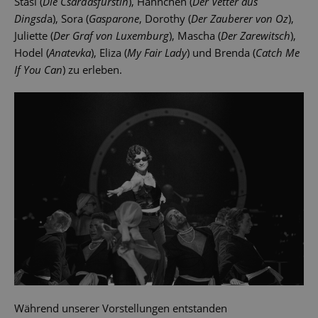
Stasi (
Die Csárdásfürstin
), Hannchen (
Der Vetter aus
Dingsd
a), Sora (
Gasparone
, Dorothy (
Der Zauberer von Oz
),
Juliette (
Der Graf von Luxemburg
), Mascha (
Der Zarewitsch
),
Hodel (
Anatevka
), Eliza (
My Fair Lady
) und Brenda (
Catch Me
If You Can
) zu erleben.
Während unserer Vorstellungen entstanden