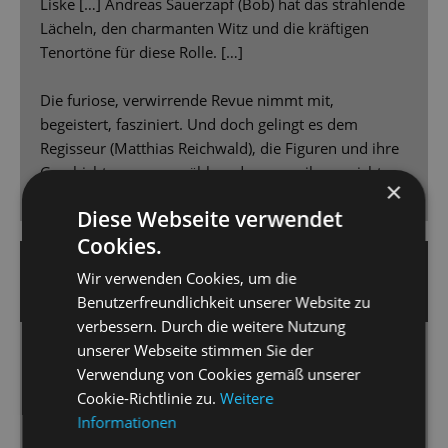
Liske […] Andreas Sauerzapf (Bob) hat das strahlende
Lächeln, den charmanten Witz und die kräftigen
Tenortöne für diese Rolle. […]
Die furiose, verwirrende Revue nimmt mit,
begeistert, fasziniert. Und doch gelingt es dem
Regisseur (Matthias Reichwald), die Figuren und ihre
Geschichten so zu erzählen, dass man ihnen nicht
×
fremd bleibt. Gutes Theater eben. Applaus, Applaus!
Diese Webseite verwendet
Cookies.
7. Juni 2023 | Friederike Partzsch
Wir verwenden Cookies, um die
DRESDNER NEUESTE NACHRICHTEN
Benutzerfreundlichkeit unserer Website zu
verbessern. Durch die weitere Nutzung
unserer Webseite stimmen Sie der
Wer beißt hier eigentlich wen?
Verwendung von Cookies gemäß unserer
Das Musical „Grimm! – Die wirklich wahre Geschichte
Cookie-Richtlinie zu.
Weitere
von Rotkäppchen & ihrem Wolf“ […] lässt kaum
Informationen
Wünsche offen.