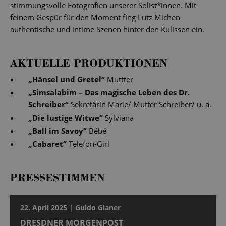
stimmungsvolle Fotografien unserer Solist*innen. Mit
feinem Gespür für den Moment fing Lutz Michen
authentische und intime Szenen hinter den Kulissen ein.
AKTUELLE PRODUKTIONEN
„
Hänsel und Gretel
“
Muttter
„
Simsalabim – Das magische Leben des Dr.
Schreiber
“
Sekretärin Marie/ Mutter Schreiber/ u. a.
„
Die lustige Witwe
“
Sylviana
„
Ball im Savoy
“
Bébé
„
Cabaret
“
Telefon-Girl
PRESSESTIMMEN
22. April 2025 | Guido Glaner
DRESDNER MORGENPOST