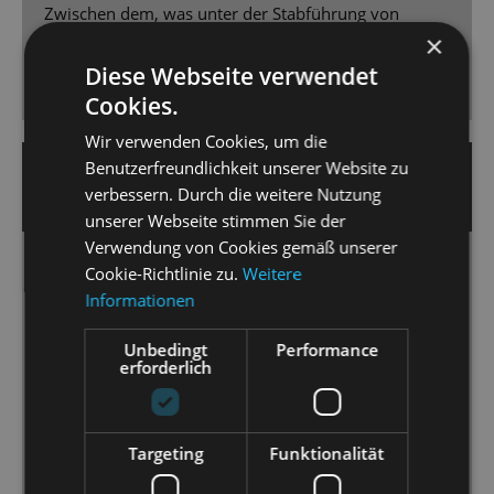
Zwischen dem, was unter der Stabführung von
×
Johannes Pell aus dem Graben kommt und dem, was
dazu oben auf der Bühne abläuft, gibt es keine
Diese Webseite verwendet
Millisekunde an Verschiebung.
Cookies.
Wir verwenden Cookies, um die
Benutzerfreundlichkeit unserer Website zu
4.12.2023 | Bernd Klempnow
verbessern. Durch die weitere Nutzung
SÄCHSISCHE ZEITUNG
unserer Webseite stimmen Sie der
Verwendung von Cookies gemäß unserer
Cookie-Richtlinie zu.
Weitere
So zauberhaft macht Alice die böse Herzkönigin
Informationen
fertig
[…] ab den ersten Minutenbannt die Produktion –
Unbedingt
Performance
egal, ob Groß oder Klein, ob Laie oder Experte. […]
erforderlich
Mit überbordenden Ideen charakterisieren er
(Stopka) und sein Kreativteam die magischen Wesen
wie das drollig zaghaft bis überraschend mutig
Targeting
Funktionalität
wuselnde Weiße Kaninchen, die orientalisch anmutig
formierte Blaue Raupe, die virtuos springende und