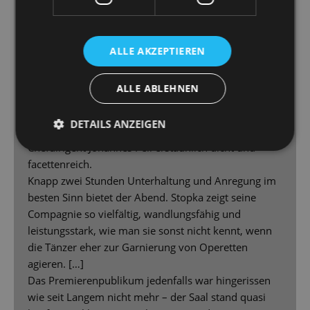
samtig schleichende Grinsekatze und die zackigen
Soldatenkarten der bösen Herzkönigin. […] Höchst
originell sind Masken und Kostüme.
ALLE AKZEPTIEREN
[…] Auch Helbigs Musik reißt sofort mit, ist treibend
und eingängig […] hat Pfiff, aber ebenso große
ALLE ABLEHNEN
emotionale Momente – ist Hollywood-verdächtig
überzeugend. Und diese anspruchsvollen Weisen
DETAILS ANZEIGEN
interpretiert das Orchester unter der Leitung von
Chefdirigent Johannes Pell erstaunlich dicht und
facettenreich.
Knapp zwei Stunden Unterhaltung und Anregung im
besten Sinn bietet der Abend. Stopka zeigt seine
Compagnie so vielfältig, wandlungsfähig und
leistungsstark, wie man sie sonst nicht kennt, wenn
die Tänzer eher zur Garnierung von Operetten
agieren. […]
Das Premierenpublikum jedenfalls war hingerissen
wie seit Langem nicht mehr – der Saal stand quasi