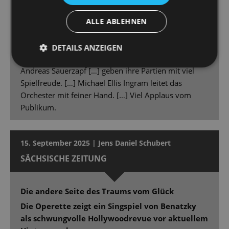
Kalaitzi gibt der Rolle in Präsenz, Spiel und Stimme
ein durch und durch eigenes und überzeugendes
ALLE ABLEHNEN
Gepräge. Kalaitzi ist in Ausstrahlung und Können
etwas Besonderes im Ensemble der Staatsoperette.
DETAILS ANZEIGEN
Gero Wendorff […], Christina Maria Fercher […] und
Andreas Sauerzapf […] geben ihre Partien mit viel
Spielfreude. […] Michael Ellis Ingram leitet das
Orchester mit feiner Hand. […] Viel Applaus vom
Publikum.
15. September 2025 | Jens Daniel Schubert
SÄCHSISCHE ZEITUNG
Die andere Seite des Traums vom Glück
Die Operette zeigt ein Singspiel von Benatzky
als schwungvolle Hollywoodrevue vor aktuellem