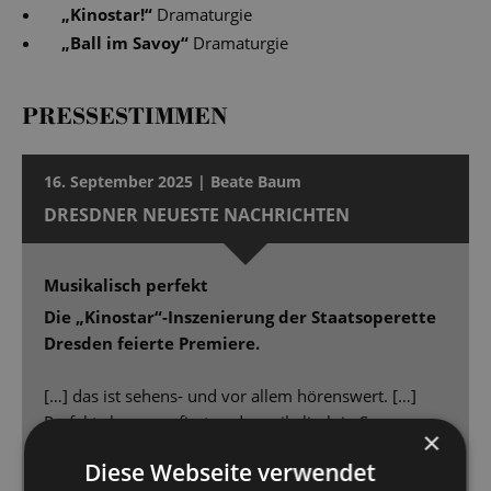
„
Kinostar!
“
Dramaturgie
„
Ball im Savoy
“
Dramaturgie
PRESSESTIMMEN
16. September 2025 | Beate Baum
DRESDNER NEUESTE NACHRICHTEN
Musikalisch perfekt
Die „Kinostar“-Inszenierung der Staatsoperette
Dresden feierte Premiere.
[…] das ist sehens- und vor allem hörenswert. […]
Perfekt choreografiert und musikalisch in Szene
×
gesetzt, kann man sich mit „Kinostar“ [...] 90 Minuten
Diese Webseite verwendet
lang unterhalten lassen. […] Dimitra Kalaitzi macht