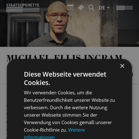
DE
MICHAEL ELLIS INGRAM
×
Diese Webseite verwendet
Cookies.
Wir verwenden Cookies, um die
PRODUCTIONS
Benutzerfreundlichkeit unserer Website zu
„
alfred hitchocks psycho
“
Musikalische Leitung
verbessern. Durch die weitere Nutzung
„
poesie der gegensätze
“
Musikalische Leitung
unserer Webseite stimmen Sie der
„
Hänsel und Gretel
“
Musikalische Leitung
Verwendung von Cookies gemäß unserer
„
ich, eurydike
“
Musikalische Leitung
Cookie-Richtlinie zu.
Weitere
Informationen
„
Simsalabim
“
Musikalische Leitung