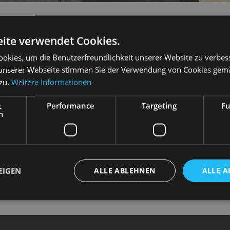
L ELLIS INGRAM
ite verwendet Cookies.
okies, um die Benutzerfreundlichkeit unserer Website zu verbes
unserer Webseite stimmen Sie der Verwendung von Cookies gem
 zu.
Weitere Informationen
t
Performance
Targeting
Fu
psycho
“
Musikalische Leitung
h
ätze
“
Musikalische Leitung
“
Musikalische Leitung
ikalische Leitung
alische Leitung
EIGEN
ALLE ABLEHNEN
ALLE A
sche Leitung
lische Leitung