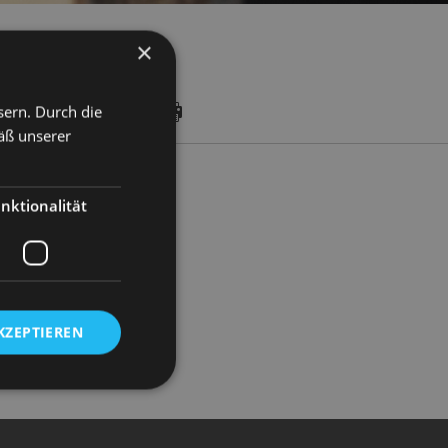
×
sern. Durch die
DATES
äß unserer
nktionalität
KZEPTIEREN