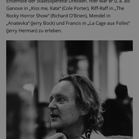
Ensemble der Staatsoperette Dresden. Hier war er u. a. als
Ganove in „Kiss me, Kate“ (Cole Porter), Riff-Raff in „The
Rocky Horror Show“ (Richard O’Brien), Mendel in
„Anatevka“ (Jerry Bock) und Francis in „La Cage aux Folles“
(Jerry Herman) zu erleben.