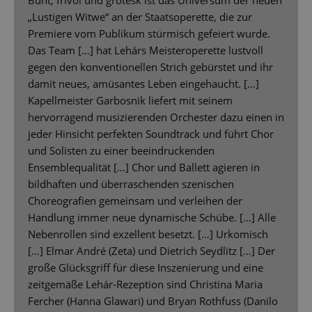
Bunt, frivol und grotesk ist das Universum der neuen
„Lustigen Witwe“ an der Staatsoperette, die zur
Premiere vom Publikum stürmisch gefeiert wurde.
Das Team […] hat Lehárs Meisteroperette lustvoll
gegen den konventionellen Strich gebürstet und ihr
damit neues, amüsantes Leben eingehaucht. […]
Kapellmeister Garbosnik liefert mit seinem
hervorragend musizierenden Orchester dazu einen in
jeder Hinsicht perfekten Soundtrack und führt Chor
und Solisten zu einer beeindruckenden
Ensemblequalität […] Chor und Ballett agieren in
bildhaften und überraschenden szenischen
Choreografien gemeinsam und verleihen der
Handlung immer neue dynamische Schübe. […] Alle
Nebenrollen sind exzellent besetzt. […] Urkomisch
[…] Elmar André (Zeta) und Dietrich Seydlitz […] Der
große Glücksgriff für diese Inszenierung und eine
zeitgemäße Lehár-Rezeption sind Christina Maria
Fercher (Hanna Glawari) und Bryan Rothfuss (Danilo