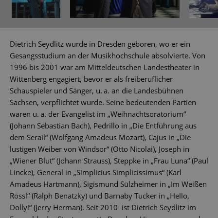
Dietrich Seydlitz wurde in Dresden geboren, wo er ein
Gesangsstudium an der Musikhochschule absolvierte. Von
1996 bis 2001 war am Mitteldeutschen Landestheater in
Wittenberg engagiert, bevor er als freiberuflicher
Schauspieler und Sänger, u. a. an die Landesbühnen
Sachsen, verpflichtet wurde. Seine bedeutenden Partien
waren u. a. der Evangelist im „Weihnachtsoratorium“
(Johann Sebastian Bach), Pedrillo in „Die Entführung aus
dem Serail“ (Wolfgang Amadeus Mozart), Cajus in „Die
lustigen Weiber von Windsor“ (Otto Nicolai), Joseph in
„Wiener Blut“ (Johann Strauss), Steppke in „Frau Luna“ (Paul
Lincke), General in „Simplicius Simplicissimus“ (Karl
Amadeus Hartmann), Sigismund Sülzheimer in „Im Weißen
Rössl“ (Ralph Benatzky) und Barnaby Tucker in „Hello,
Dolly!“ (Jerry Herman). Seit 2010 ist Dietrich Seydlitz im