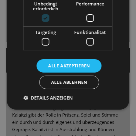
Unbedingt
Performance
Idee der „Hollywood Harmonists“, sieben männliche
erforderlich
Darsteller in verschiedenen Rollen, die fantastischen
Chorgesang à la Comedian Harmonists bieten und
witzig choreografierte Bewegungsabläufe, die man
Targeting
Funktionalität
sich gern anschaut.
16. September 2025 | Guido Glaner
DRESDNER MORGENPOST
ALLE AKZEPTIEREN
ALLE ABLEHNEN
Einsame Diva
Glanz, Glamour und eine Prise Humor – mit
DETAILS ANZEIGEN
„Kinostar!“ startet die Staatsoperette Dresden ihre
neue Saison auf vergnügliche Weise. […] Dimitra
Kalaitzi gibt der Rolle in Präsenz, Spiel und Stimme
ein durch und durch eigenes und überzeugendes
Gepräge. Kalaitzi ist in Ausstrahlung und Können