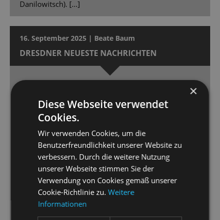
Danilowitsch). […]
16. September 2025 | Beate Baum
DRESDNER NEUESTE NACHRICHTEN
Musikalisch perfekt
×
Die „Kinostar“-Inszenierung der Staatsoperette
Diese Webseite verwendet
Dresden feierte Premiere.
Cookies.
Wir verwenden Cookies, um die
[…] das ist sehens- und vor allem hörenswert. […]
Benutzerfreundlichkeit unserer Website zu
Perfekt choreografiert und musikalisch in Szene
verbessern. Durch die weitere Nutzung
gesetzt, kann man sich mit „Kinostar“ [...] 90 Minuten
unserer Webseite stimmen Sie der
lang unterhalten lassen. […] Dimitra Kalaitzi macht
Verwendung von Cookies gemäß unserer
ihre Sache großartig. […] Ihr Gegenpart, Gero
Cookie-Richtlinie zu.
Weitere
Wendorff als Axel Swift, ist ein überzeugender
Informationen
Hallodri, der ebenfalls gesanglich überzeugt […] Ein
wirklicher Pluspunkt der Inszenierung ist jedoch die