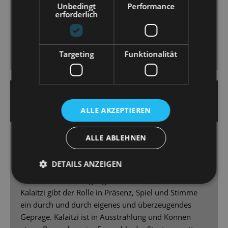
Unbedingt
Performance
Idee der „Hollywood Harmonists“, sieben männliche
erforderlich
Darsteller in verschiedenen Rollen, die fantastischen
Chorgesang à la Comedian Harmonists bieten und
witzig choreografierte Bewegungsabläufe, die man
Targeting
Funktionalität
sich gern anschaut.
16. September 2025 | Guido Glaner
DRESDNER MORGENPOST
ALLE AKZEPTIEREN
ALLE ABLEHNEN
Einsame Diva
Glanz, Glamour und eine Prise Humor – mit
DETAILS ANZEIGEN
„Kinostar!“ startet die Staatsoperette Dresden ihre
neue Saison auf vergnügliche Weise. […] Dimitra
Kalaitzi gibt der Rolle in Präsenz, Spiel und Stimme
ein durch und durch eigenes und überzeugendes
Gepräge. Kalaitzi ist in Ausstrahlung und Können