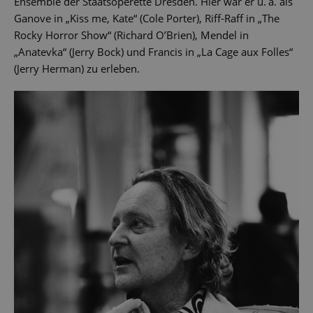
Ensemble der Staatsoperette Dresden. Hier war er u. a. als
Ganove in „Kiss me, Kate“ (Cole Porter), Riff-Raff in „The
Rocky Horror Show“ (Richard O’Brien), Mendel in
„Anatevka“ (Jerry Bock) und Francis in „La Cage aux Folles“
(Jerry Herman) zu erleben.