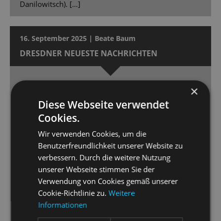
Danilowitsch). […]
16. September 2025 | Beate Baum
DRESDNER NEUESTE NACHRICHTEN
Musikalisch perfekt
×
Die „Kinostar“-Inszenierung der Staatsoperette
Diese Webseite verwendet
Dresden feierte Premiere.
Cookies.
Wir verwenden Cookies, um die
[…] das ist sehens- und vor allem hörenswert. […]
Benutzerfreundlichkeit unserer Website zu
Perfekt choreografiert und musikalisch in Szene
verbessern. Durch die weitere Nutzung
gesetzt, kann man sich mit „Kinostar“ [...] 90 Minuten
unserer Webseite stimmen Sie der
lang unterhalten lassen. […] Dimitra Kalaitzi macht
Verwendung von Cookies gemäß unserer
ihre Sache großartig. […] Ihr Gegenpart, Gero
Cookie-Richtlinie zu.
Weitere
Wendorff als Axel Swift, ist ein überzeugender
Informationen
Hallodri, der ebenfalls gesanglich überzeugt […] Ein
wirklicher Pluspunkt der Inszenierung ist jedoch die