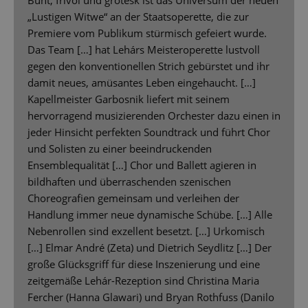
Bunt, frivol und grotesk ist das Universum der neuen
„Lustigen Witwe“ an der Staatsoperette, die zur
Premiere vom Publikum stürmisch gefeiert wurde.
Das Team […] hat Lehárs Meisteroperette lustvoll
gegen den konventionellen Strich gebürstet und ihr
damit neues, amüsantes Leben eingehaucht. […]
Kapellmeister Garbosnik liefert mit seinem
hervorragend musizierenden Orchester dazu einen in
jeder Hinsicht perfekten Soundtrack und führt Chor
und Solisten zu einer beeindruckenden
Ensemblequalität […] Chor und Ballett agieren in
bildhaften und überraschenden szenischen
Choreografien gemeinsam und verleihen der
Handlung immer neue dynamische Schübe. […] Alle
Nebenrollen sind exzellent besetzt. […] Urkomisch
[…] Elmar André (Zeta) und Dietrich Seydlitz […] Der
große Glücksgriff für diese Inszenierung und eine
zeitgemäße Lehár-Rezeption sind Christina Maria
Fercher (Hanna Glawari) und Bryan Rothfuss (Danilo