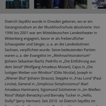
Dietrich Seydlitz wurde in Dresden geboren, wo er ein
Gesangsstudium an der Musikhochschule absolvierte. Von
1996 bis 2001 war am Mitteldeutschen Landestheater in
Wittenberg engagiert, bevor er als freiberuflicher
Schauspieler und Sänger, u. a. an die Landesbühnen
Sachsen, verpflichtet wurde. Seine bedeutenden Partien
waren u. a. der Evangelist im „Weihnachtsoratorium“
(Johann Sebastian Bach), Pedrillo in „Die Entführung aus
dem Serail“ (Wolfgang Amadeus Mozart), Cajus in „Die
lustigen Weiber von Windsor“ (Otto Nicolai), Joseph in
„Wiener Blut“ (Johann Strauss), Steppke in „Frau Luna“ (Paul
Lincke), General in „Simplicius Simplicissimus“ (Karl
Amadeus Hartmann), Sigismund Sülzheimer in „Im Weißen
Rössl“ (Ralph Benatzky) und Barnaby Tucker in „Hello,
Dolly!“ (Jerry Herman). Seit 2010 ist Dietrich Seydlitz im