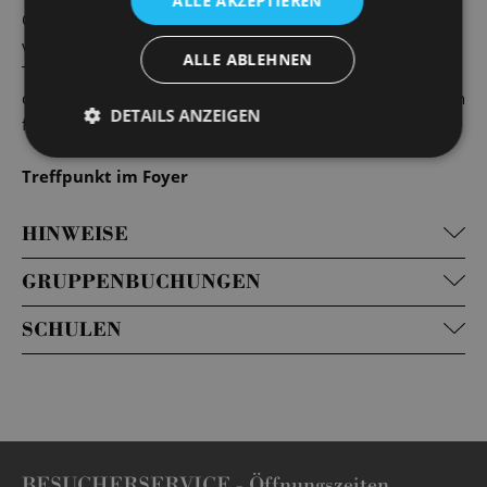
ALLE AKZEPTIEREN
Geschichten und interessanten Fakten durch die
verschiedenen Bereiche begleiten. Egal, ob Sie
ALLE ABLEHNEN
Theaterliebhaber*in, Musikfan oder einfach neugierig auf
die Welt des Showbusiness sind – unsere Führungen bieten
DETAILS ANZEIGEN
für jede*n etwas.
Treffpunkt im Foyer
HINWEISE
GRUPPENBUCHUNGEN
SCHULEN
BESUCHERSERVICE -
Öffnungszeiten