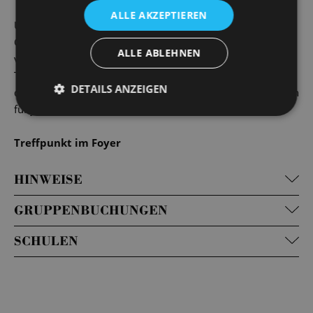
ALLE AKZEPTIEREN
Unsere fachkundigen Guides werden Sie mit spannenden
Geschichten und interessanten Fakten durch die
ALLE ABLEHNEN
verschiedenen Bereiche begleiten. Egal, ob Sie
Theaterliebhaber*in, Musikfan oder einfach neugierig auf
DETAILS ANZEIGEN
die Welt des Showbusiness sind – unsere Führungen bieten
für jede*n etwas.
Treffpunkt im Foyer
HINWEISE
GRUPPENBUCHUNGEN
SCHULEN