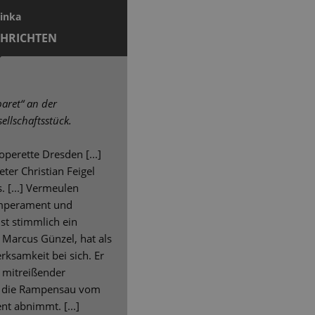
winka
CHRICHTEN
aret“ an der
sellschaftsstück.
operette Dresden [...]
ter Christian Feigel
 [...] Vermeulen
Temperament und
ist stimmlich ein
 Marcus Günzel, hat als
rksamkeit bei sich. Er
 mitreißender
n die Rampensau vom
t abnimmt. [...]