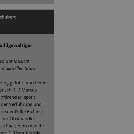
Schubert
bildgewaltiger
ird das Musical
end aktuellen Show.
eling geführt von Peter
tisch. [...] Marcus
nférencier, spielt
r der Verführung und
neider (Silke Richter)
scher Obsthändler
des Paar, dem man ihr
nt. [...] berührende,