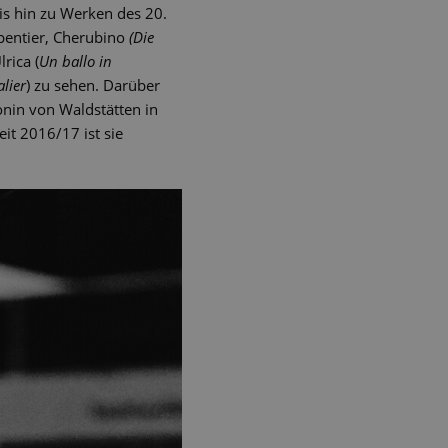
is hin zu Werken des 20.
rpentier, Cherubino
(Die
Ulrica (
Un ballo in
lier
) zu sehen. Darüber
onin von Waldstätten in
Seit 2016/17 ist sie