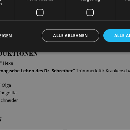
h
ngen entstanden stimmungsvolle Fotografien unserer Solist*inne
en authentische und intime Szenen hinter den Kulissen ein.
EIGEN
ALLE ABLEHNEN
ALLE A
DUKTIONEN
“
Hexe
magische Leben des Dr. Schreiber
“
Trümmerlotti/ Krankenschw
“
Olga
Tangolita
Schneider
N