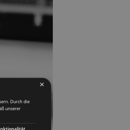
×
sern. Durch die
äß unserer
nktionalität