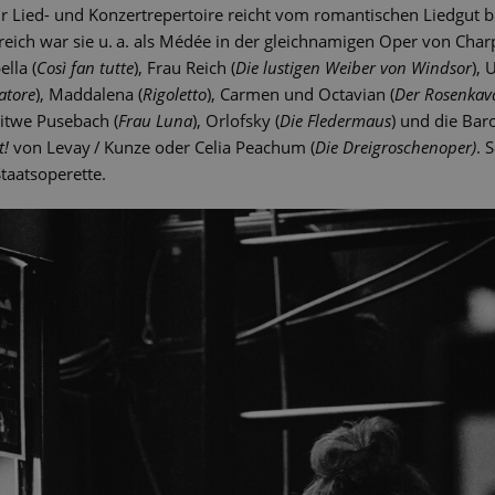
 Lied- und Konzertrepertoire reicht vom romantischen Liedgut b
eich war sie u. a. als Médée in der gleichnamigen Oper von Cha
ella (
Così fan tutte
), Frau Reich (
Die lustigen Weiber von Windsor
), 
vatore
), Maddalena (
Rigoletto
), Carmen und Octavian (
Der Rosenkava
Witwe Pusebach (
Frau Luna
), Orlofsky (
Die Fledermaus
) und die Bar
t!
von Levay / Kunze oder Celia Peachum (
Die Dreigroschenoper)
. 
taatsoperette.