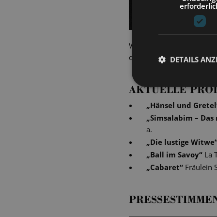
erforderlic
Während unserer Vorstellu
den Moment fing Lutz Mich
DETAILS ANZ
AKTUELLE PRO
„
Hänsel und Gretel
„
Simsalabim – Das 
a.
„
Die lustige Witwe
„
Ball im Savoy
“
La 
„
Cabaret
“
Fräulein 
PRESSESTIMME