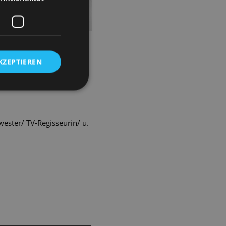
n. Mit feinem Gespür für
KZEPTIEREN
ester/ TV-Regisseurin/ u.