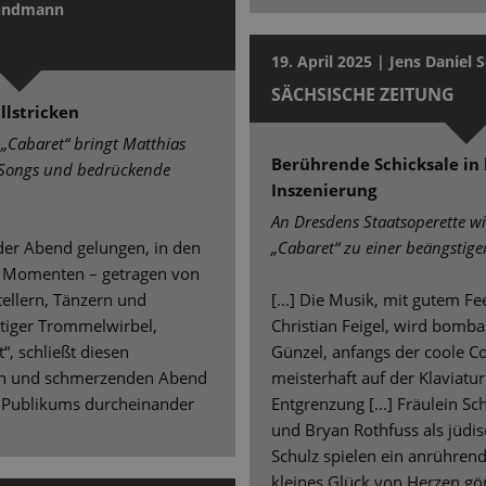
Grundmann
19. April 2025 | Jens Daniel 
SÄCHSISCHE ZEITUNG
llstricken
 „Cabaret“ bringt Matthias
Berührende Schicksale in 
 Songs und bedrückende
Inszenierung
An Dresdens Staatsoperette w
nder Abend gelungen, in den
„Cabaret“ zu einer beängstig
n Momenten – getragen von
tellern, Tänzern und
[...] Die Musik, mit gutem Fe
tiger Trommelwirbel,
Christian Feigel, wird bombas
“, schließt diesen
Günzel, anfangs der coole Co
hen und schmerzenden Abend
meisterhaft auf der Klaviatu
s Publikums durcheinander
Entgrenzung [...] Fräulein Sch
und Bryan Rothfuss als jüdi
Schulz spielen ein anrühren
kleines Glück von Herzen gön