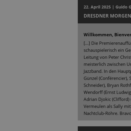
22. April 2025 | Guido 
DRESDNER MORGEN
Willkommen, Bienve
[...] Die Premierenauf
schauspielerisch ein G
Leitung von Peter Chris
meisterlich zwischen U
Jazzband. In den Haup
Günzel (Conférencier), S
Schneider), Bryan Rothf
Wendorff (Ernst Ludwig)
Adrian Djokic (Clifford
Vermeulen als Sally mit
Nachtclub-Röhre. Bravo