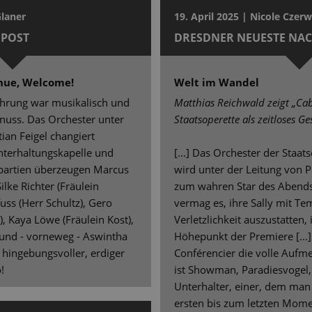
Glaner
19. April 2025 | Nicole Czer
POST
DRESDNER NEUESTE NA
nue, Welcome!
Welt im Wandel
führung war musikalisch und
Matthias Reichwald zeigt „Cab
enuss. Das Orchester unter
Staatsoperette als zeitloses Ge
tian Feigel changiert
nterhaltungskapelle und
[...] Das Orchester der Staats
tpartien überzeugen Marcus
wird unter der Leitung von Pe
ilke Richter (Fräulein
zum wahren Star des Abends.
uss (Herr Schultz), Gero
vermag es, ihre Sally mit 
, Kaya Löwe (Fräulein Kost),
Verletzlichkeit auszustatten, 
) und - vorneweg - Aswintha
Höhepunkt der Premiere [...]
 hingebungsvoller, erdiger
Conférencier die volle Aufme
!
ist Showman, Paradiesvogel,
Unterhalter, einer, dem ma
ersten bis zum letzten Momen