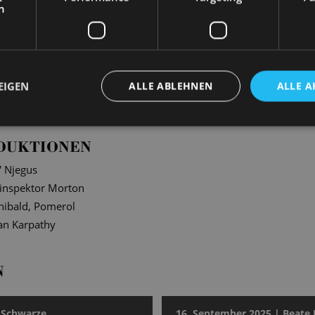
h
ngen entstanden stimmungsvolle Fotografien unserer Solist*inne
EIGEN
ALLE ABLEHNEN
ALLE A
en authentische und intime Szenen hinter den Kulissen ein.
DUKTIONEN
“
Njegus
linspektor Morton
hibald, Pomerol
an Karpathy
N
 Schwarze
16. September 2025 | Beate