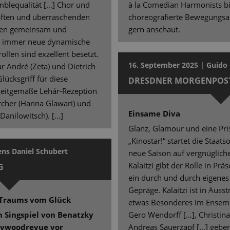
blequalität […] Chor und
à la Comedian Harmonists bi
haften und überraschenden
choreografierte Bewegungsab
ien gemeinsam und
gern anschaut.
g immer neue dynamische
ollen sind exzellent besetzt.
16. September 2025 | Guido 
r André (Zeta) und Dietrich
lücksgriff für diese
DRESDNER MORGENPOS
zeitgemäße Lehár-Rezeption
ercher (Hanna Glawari) und
Einsame Diva
Danilowitsch). […]
Glanz, Glamour und eine Pr
„Kinostar!“ startet die Staat
ens Daniel Schubert
neue Saison auf vergnügliche
Kalaitzi gibt der Rolle in Pr
G
ein durch und durch eigene
Gepräge. Kalaitzi ist in Aus
s Traums vom Glück
etwas Besonderes im Ensembl
n Singspiel von Benatzky
Gero Wendorff […], Christin
llywoodrevue vor
Andreas Sauerzapf […] geben 