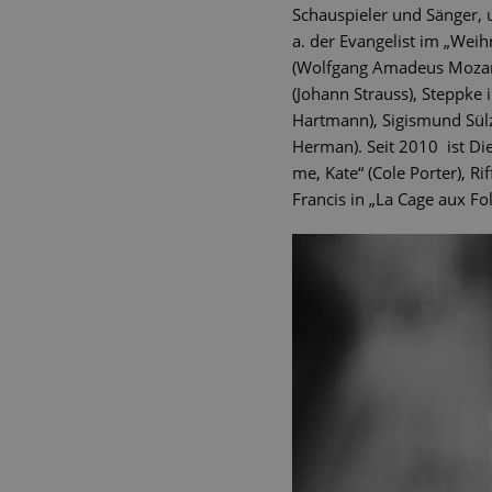
Schauspieler und Sänger, 
a. der Evangelist im „Weih
(Wolfgang Amadeus Mozart),
(Johann Strauss), Steppke 
Hartmann), Sigismund Sülzh
Herman). Seit 2010 ist Die
me, Kate“ (Cole Porter), R
Francis in „La Cage aux Fo