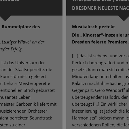
DRESDNER NEUESTE NA
 Rummelplatz des
Musikalisch perfekt
Die „Kinostar“-Inszenieru
„Lustiger Witwe“ an der
Dresden feierte Premiere.
roßer Erfolg.
[…] das ist sehens- und vor 
k ist das Universum der
Perfekt choreografiert und m
an der Staatsoperette, die
gesetzt, kann man sich mit „Ki
kum stürmisch gefeiert
Minuten lang unterhalten las
t Lehárs Meisteroperette
Kalaitzi macht ihre Sache gro
entionellen Strich gebürstet
Gegenpart, Gero Wendorff als 
amüsantes Leben
überzeugender Hallodri, der 
meister Garbosnik liefert mit
überzeugt […] Ein wirklicher
usizierenden Orchester
Inszenierung ist jedoch die 
sicht perfekten Soundtrack
Harmonists“, sieben männlich
sten zu einer
verschiedenen Rollen, die f