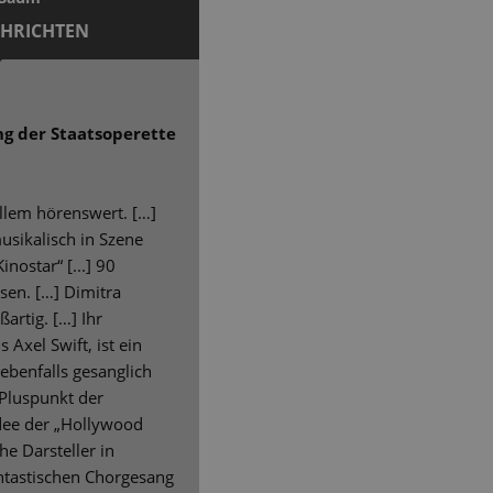
CHRICHTEN
ng der Staatsoperette
allem hörenswert. […]
usikalisch in Szene
nostar“ [...] 90
sen. […] Dimitra
ßartig. […] Ihr
Axel Swift, ist ein
ebenfalls gesanglich
 Pluspunkt der
Idee der „Hollywood
e Darsteller in
antastischen Chorgesang