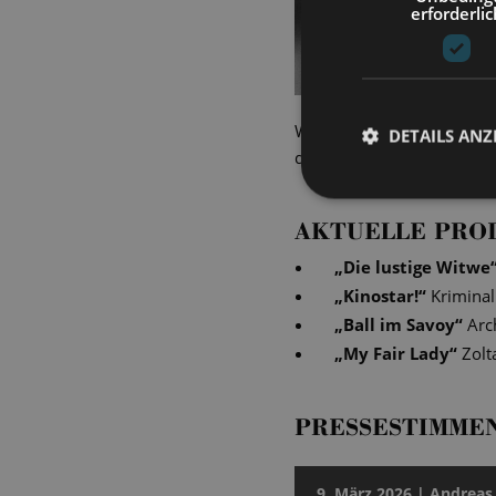
erforderlic
Während unserer Vorstellu
DETAILS ANZ
den Moment fing Lutz Mich
AKTUELLE PRO
„
Die lustige Witwe
„
Kinostar!
“
Krimina
„
Ball im Savoy
“
Arc
„
My Fair Lady
“
Zolt
PRESSESTIMME
9. März 2026 | Andreas