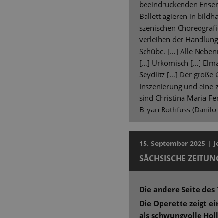
beeindruckenden Ensem
Ballett agieren in bild
szenischen Choreograf
verleihen der Handlun
Schübe. […] Alle Nebenr
[…] Urkomisch […] Elma
Seydlitz […] Der große G
Inszenierung und eine 
sind Christina Maria F
Bryan Rothfuss (Danilo 
15. September 2025 | J
SÄCHSISCHE ZEITUN
Die andere Seite de
Die Operette zeigt ei
als schwungvolle Ho