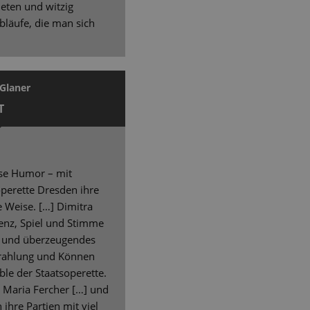
eten und witzig
läufe, die man sich
Glaner
T
ise Humor – mit
soperette Dresden ihre
 Weise. […] Dimitra
äsenz, Spiel und Stimme
s und überzeugendes
strahlung und Können
e der Staatsoperette.
a Maria Fercher […] und
ihre Partien mit viel