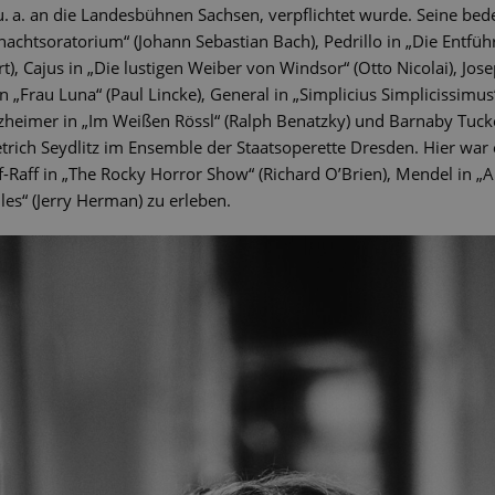
u. a. an die Landesbühnen Sachsen, verpflichtet wurde. Seine be
nachtsoratorium“ (Johann Sebastian Bach), Pedrillo in „Die Entfü
 Cajus in „Die lustigen Weiber von Windsor“ (Otto Nicolai), Jose
in „Frau Luna“ (Paul Lincke), General in „Simplicius Simplicissimu
eimer in „Im Weißen Rössl“ (Ralph Benatzky) und Barnaby Tucker i
trich Seydlitz im Ensemble der Staatsoperette Dresden. Hier war er
iff-Raff in „The Rocky Horror Show“ (Richard O’Brien), Mendel in „
lles“ (Jerry Herman) zu erleben.