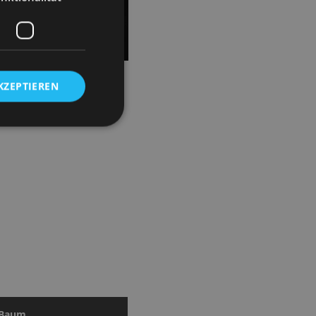
n. Mit feinem Gespür für
KZEPTIEREN
 Baum