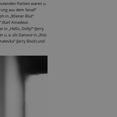
deutenden Partien waren u.
hrung aus dem Serail“
ph in „Wiener Blut“
s“ (Karl Amadeus
n „Hello, Dolly!“ (Jerry
 u. a. als Ganove in „Kiss
Anatevka“ (Jerry Bock) und