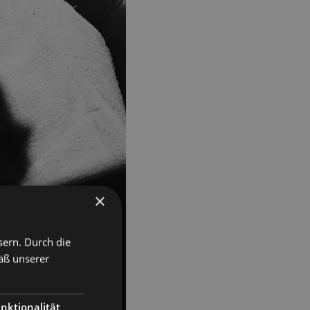
×
sern. Durch die
äß unserer
nktionalität