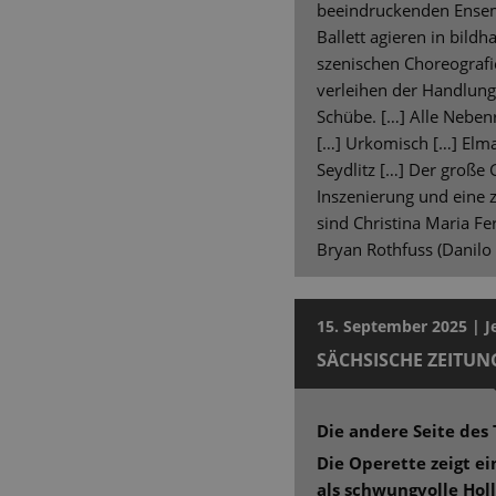
beeindruckenden Ensem
Ballett agieren in bild
szenischen Choreograf
verleihen der Handlun
Schübe. […] Alle Nebenr
[…] Urkomisch […] Elma
Seydlitz […] Der große G
Inszenierung und eine 
sind Christina Maria F
Bryan Rothfuss (Danilo 
15. September 2025 | J
SÄCHSISCHE ZEITUN
Die andere Seite de
Die Operette zeigt ei
als schwungvolle Ho