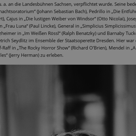
u. a. an die Landesbühnen Sachsen, verpflichtet wurde. Seine be
nachtsoratorium“ (Johann Sebastian Bach), Pedrillo in „Die Entfü
 Cajus in „Die lustigen Weiber von Windsor“ (Otto Nicolai), Jose
in „Frau Luna“ (Paul Lincke), General in „Simplicius Simplicissimu
eimer in „Im Weißen Rössl“ (Ralph Benatzky) und Barnaby Tucker i
trich Seydlitz im Ensemble der Staatsoperette Dresden. Hier war er
iff-Raff in „The Rocky Horror Show“ (Richard O’Brien), Mendel in „
lles“ (Jerry Herman) zu erleben.