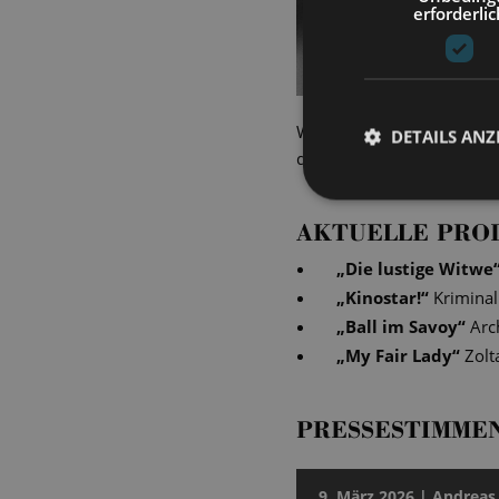
erforderlic
Während unserer Vorstellu
DETAILS ANZ
den Moment fing Lutz Mich
AKTUELLE PRO
„
Die lustige Witwe
„
Kinostar!
“
Krimina
„
Ball im Savoy
“
Arc
„
My Fair Lady
“
Zolt
PRESSESTIMME
9. März 2026 | Andreas