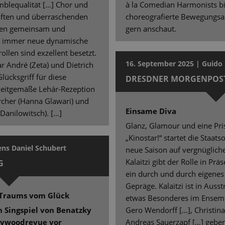
blequalität […] Chor und
à la Comedian Harmonists bi
haften und überraschenden
choreografierte Bewegungsab
ien gemeinsam und
gern anschaut.
g immer neue dynamische
ollen sind exzellent besetzt.
16. September 2025 | Guido 
r André (Zeta) und Dietrich
lücksgriff für diese
DRESDNER MORGENPOS
zeitgemäße Lehár-Rezeption
ercher (Hanna Glawari) und
Einsame Diva
Danilowitsch). […]
Glanz, Glamour und eine Pr
„Kinostar!“ startet die Staat
ens Daniel Schubert
neue Saison auf vergnügliche
Kalaitzi gibt der Rolle in Pr
G
ein durch und durch eigene
Gepräge. Kalaitzi ist in Aus
s Traums vom Glück
etwas Besonderes im Ensembl
n Singspiel von Benatzky
Gero Wendorff […], Christin
llywoodrevue vor
Andreas Sauerzapf […] geben 