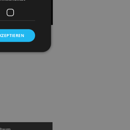
n. Mit feinem Gespür für
KZEPTIEREN
 Baum