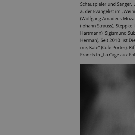
Schauspieler und Sänger, 
a. der Evangelist im „Weih
(Wolfgang Amadeus Mozart),
(Johann Strauss), Steppke 
Hartmann), Sigismund Sülzh
Herman). Seit 2010 ist Die
me, Kate“ (Cole Porter), R
Francis in „La Cage aux Fo