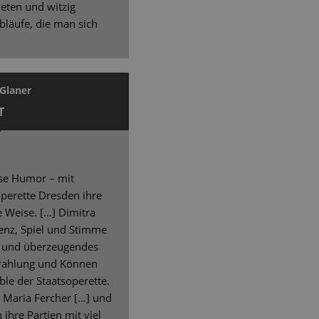
eten und witzig
läufe, die man sich
Glaner
T
ise Humor – mit
soperette Dresden ihre
 Weise. […] Dimitra
äsenz, Spiel und Stimme
s und überzeugendes
strahlung und Können
e der Staatsoperette.
a Maria Fercher […] und
ihre Partien mit viel