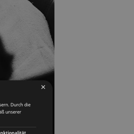
×
sern. Durch die
äß unserer
nktionalität