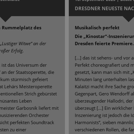
DRESDNER NEUESTE NA
 Rummelplatz des
Musikalisch perfekt
Die „Kinostar“-Inszenieru
„Lustiger Witwe“ an der
Dresden feierte Premiere.
roßer Erfolg.
[…] das ist sehens- und vor 
k ist das Universum der
Perfekt choreografiert und m
an der Staatsoperette, die
gesetzt, kann man sich mit „Ki
kum stürmisch gefeiert
Minuten lang unterhalten las
t Lehárs Meisteroperette
Kalaitzi macht ihre Sache gro
entionellen Strich gebürstet
Gegenpart, Gero Wendorff als 
amüsantes Leben
überzeugender Hallodri, der 
meister Garbosnik liefert mit
überzeugt […] Ein wirklicher
usizierenden Orchester
Inszenierung ist jedoch die 
sicht perfekten Soundtrack
Harmonists“, sieben männlich
sten zu einer
verschiedenen Rollen, die f