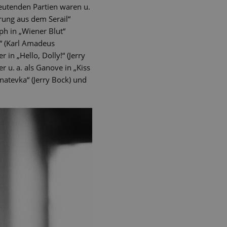
deutenden Partien waren u.
hrung aus dem Serail“
ph in „Wiener Blut“
s“ (Karl Amadeus
n „Hello, Dolly!“ (Jerry
 u. a. als Ganove in „Kiss
Anatevka“ (Jerry Bock) und