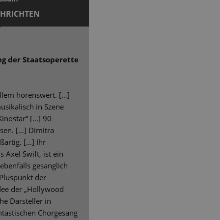
CHRICHTEN
ng der Staatsoperette
allem hörenswert. […]
usikalisch in Szene
nostar“ [...] 90
sen. […] Dimitra
ßartig. […] Ihr
Axel Swift, ist ein
ebenfalls gesanglich
 Pluspunkt der
Idee der „Hollywood
e Darsteller in
antastischen Chorgesang