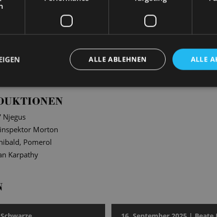
h
ngen entstanden stimmungsvolle Fotografien unserer Solist*inne
EIGEN
ALLE ABLEHNEN
ALLE A
en authentische und intime Szenen hinter den Kulissen ein.
DUKTIONEN
“
Njegus
linspektor Morton
hibald, Pomerol
an Karpathy
N
 Schwarze
16. September 2025 | Beate