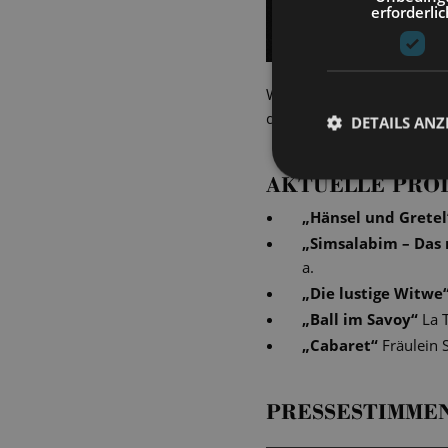
erforderlic
Während unserer Vorstellu
den Moment fing Lutz Mich
DETAILS ANZ
AKTUELLE PRO
„
Hänsel und Gretel
„
Simsalabim – Das 
a.
„
Die lustige Witwe
„
Ball im Savoy
“
La 
„
Cabaret
“
Fräulein 
PRESSESTIMME