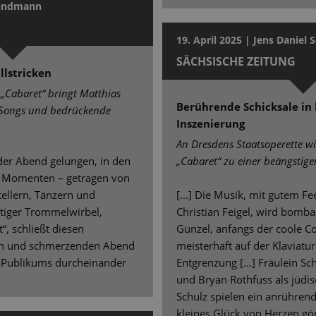
Grundmann
19. April 2025 | Jens Daniel 
SÄCHSISCHE ZEITUNG
llstricken
 „Cabaret“ bringt Matthias
Berührende Schicksale in 
 Songs und bedrückende
Inszenierung
An Dresdens Staatsoperette w
nder Abend gelungen, in den
„Cabaret“ zu einer beängstig
n Momenten – getragen von
tellern, Tänzern und
[...] Die Musik, mit gutem Fe
tiger Trommelwirbel,
Christian Feigel, wird bombas
“, schließt diesen
Günzel, anfangs der coole Co
hen und schmerzenden Abend
meisterhaft auf der Klaviatu
s Publikums durcheinander
Entgrenzung [...] Fräulein Sch
und Bryan Rothfuss als jüdi
Schulz spielen ein anrühren
kleines Glück von Herzen gön