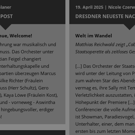
Glaner
19. April 2025 | Nicole Czer
POST
DRESDNER NEUESTE NA
nue, Welcome!
Welt im Wandel
führung war musikalisch und
Matthias Reichwald zeigt „Cab
enuss. Das Orchester unter
Staatsoperette als zeitloses Ge
tian Feigel changiert
nterhaltungskapelle und
[...] Das Orchester der Staats
tpartien überzeugen Marcus
wird unter der Leitung von Pe
ilke Richter (Fräulein
zum wahren Star des Abends.
uss (Herr Schultz), Gero
vermag es, ihre Sally mit 
, Kaya Löwe (Fräulein Kost),
Verletzlichkeit auszustatten, 
) und - vorneweg - Aswintha
Höhepunkt der Premiere [...]
 hingebungsvoller, erdiger
Conférencier die volle Aufme
!
ist Showman, Paradiesvogel,
Unterhalter, einer, dem ma
ersten bis zum letzten Momen