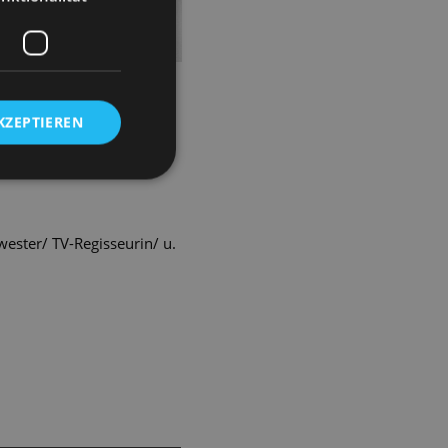
n. Mit feinem Gespür für
KZEPTIEREN
ester/ TV-Regisseurin/ u.