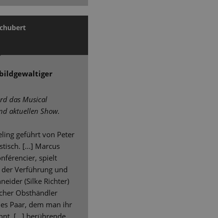
Schubert
bildgewaltiger
ird das Musical
end aktuellen Show.
eling geführt von Peter
tisch. [...] Marcus
nférencier, spielt
r der Verführung und
neider (Silke Richter)
scher Obsthändler
des Paar, dem man ihr
nt. [...] berührende,