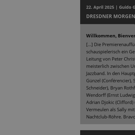
22. April 2025 | Guido 
DRESDNER MORGEN
Willkommen, Bienve
[...] Die Premierenauf
schauspielerisch ein G
Leitung von Peter Chris
meisterlich zwischen U
Jazzband. In den Haup
Günzel (Conférencier), S
Schneider), Bryan Rothf
Wendorff (Ernst Ludwig)
Adrian Djokic (Clifford
Vermeulen als Sally mit
Nachtclub-Röhre. Bravo