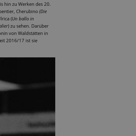
is hin zu Werken des 20.
rpentier, Cherubino
(Die
Ulrica (
Un ballo in
lier
) zu sehen. Darüber
onin von Waldstätten in
Seit 2016/17 ist sie