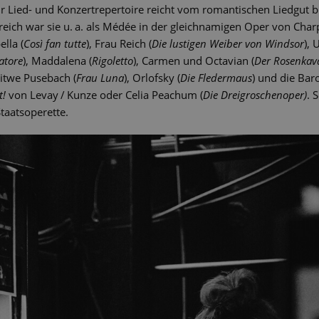
 Lied- und Konzertrepertoire reicht vom romantischen Liedgut b
eich war sie u. a. als Médée in der gleichnamigen Oper von Cha
ella (
Così fan tutte
), Frau Reich (
Die lustigen Weiber von Windsor
), 
vatore
), Maddalena (
Rigoletto
), Carmen und Octavian (
Der Rosenkava
Witwe Pusebach (
Frau Luna
), Orlofsky (
Die Fledermaus
) und die Bar
t!
von Levay / Kunze oder Celia Peachum (
Die Dreigroschenoper)
. 
taatsoperette.