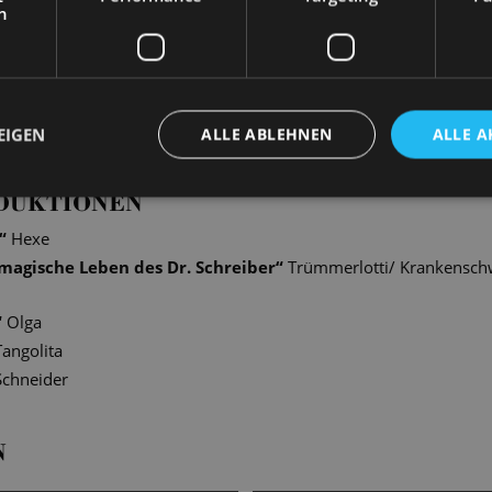
h
ngen entstanden stimmungsvolle Fotografien unserer Solist*inne
en authentische und intime Szenen hinter den Kulissen ein.
EIGEN
ALLE ABLEHNEN
ALLE A
DUKTIONEN
“
Hexe
magische Leben des Dr. Schreiber
“
Trümmerlotti/ Krankenschw
“
Olga
Tangolita
Schneider
N