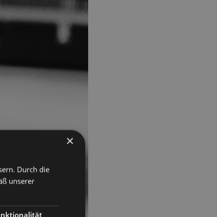
×
sern. Durch die
äß unserer
nktionalität