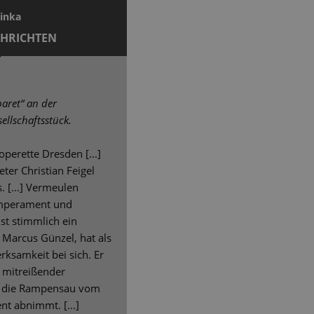
winka
CHRICHTEN
aret“ an der
sellschaftsstück.
operette Dresden [...]
ter Christian Feigel
 [...] Vermeulen
Temperament und
ist stimmlich ein
 Marcus Günzel, hat als
rksamkeit bei sich. Er
 mitreißender
n die Rampensau vom
t abnimmt. [...]