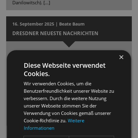
Danilowitsch). […]
16. September 2025 | Beate Baum
DRESDNER NEUESTE NACHRICHTEN
Musikalisch perfekt
×
Die „Kinostar“-Inszenierung der Staatsoperette
Diese Webseite verwendet
Dresden feierte Premiere.
Cookies.
Wir verwenden Cookies, um die
[…] das ist sehens- und vor allem hörenswert. […]
Benutzerfreundlichkeit unserer Website zu
Perfekt choreografiert und musikalisch in Szene
verbessern. Durch die weitere Nutzung
gesetzt, kann man sich mit „Kinostar“ [...] 90 Minuten
unserer Webseite stimmen Sie der
lang unterhalten lassen. […] Dimitra Kalaitzi macht
Verwendung von Cookies gemäß unserer
ihre Sache großartig. […] Ihr Gegenpart, Gero
Cookie-Richtlinie zu.
Weitere
Wendorff als Axel Swift, ist ein überzeugender
Informationen
Hallodri, der ebenfalls gesanglich überzeugt […] Ein
wirklicher Pluspunkt der Inszenierung ist jedoch die