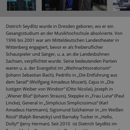
Dietrich Seydlitz wurde in Dresden geboren, wo er ein
Gesangsstudium an der Musikhochschule absolvierte. Von
1996 bis 2001 war am Mitteldeutschen Landestheater in
Wittenberg engagiert, bevor er als freiberuflicher
Schauspieler und Sänger, u. a. an die Landesbühnen
Sachsen, verpflichtet wurde. Seine bedeutenden Partien
waren u. a. der Evangelist im „Weihnachtsoratorium“
(Johann Sebastian Bach), Pedrillo in „Die Entführung aus
dem Serail“ (Wolfgang Amadeus Mozart), Cajus in „Die
lustigen Weiber von Windsor“ (Otto Nicolai), Joseph in
„Wiener Blut“ (Johann Strauss), Steppke in „Frau Luna“ (Paul
Lincke), General in „Simplicius Simplicissimus“ (Karl
Amadeus Hartmann), Sigismund Sülzheimer in „Im Weißen
Rössl“ (Ralph Benatzky) und Barnaby Tucker in „Hello,
Dolly!“ (Jerry Herman). Seit 2010 ist Dietrich Seydlitz im