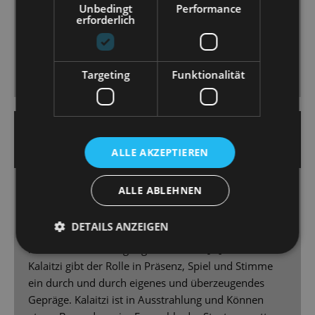
Unbedingt
Performance
Idee der „Hollywood Harmonists“, sieben männliche
erforderlich
Darsteller in verschiedenen Rollen, die fantastischen
Chorgesang à la Comedian Harmonists bieten und
witzig choreografierte Bewegungsabläufe, die man
Targeting
Funktionalität
sich gern anschaut.
16. September 2025 | Guido Glaner
DRESDNER MORGENPOST
ALLE AKZEPTIEREN
ALLE ABLEHNEN
Einsame Diva
Glanz, Glamour und eine Prise Humor – mit
DETAILS ANZEIGEN
„Kinostar!“ startet die Staatsoperette Dresden ihre
neue Saison auf vergnügliche Weise. […] Dimitra
Kalaitzi gibt der Rolle in Präsenz, Spiel und Stimme
ein durch und durch eigenes und überzeugendes
Gepräge. Kalaitzi ist in Ausstrahlung und Können