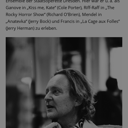
Ensemble der Staatsoperette Dresden. Hier war er u. a. als
Ganove in „Kiss me, Kate“ (Cole Porter), Riff-Raff in „The
Rocky Horror Show“ (Richard O’Brien), Mendel in
„Anatevka“ (Jerry Bock) und Francis in „La Cage aux Folles“
(Jerry Herman) zu erleben.