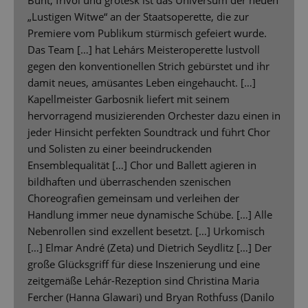
Bunt, frivol und grotesk ist das Universum der neuen
„Lustigen Witwe“ an der Staatsoperette, die zur
Premiere vom Publikum stürmisch gefeiert wurde.
Das Team […] hat Lehárs Meisteroperette lustvoll
gegen den konventionellen Strich gebürstet und ihr
damit neues, amüsantes Leben eingehaucht. […]
Kapellmeister Garbosnik liefert mit seinem
hervorragend musizierenden Orchester dazu einen in
jeder Hinsicht perfekten Soundtrack und führt Chor
und Solisten zu einer beeindruckenden
Ensemblequalität […] Chor und Ballett agieren in
bildhaften und überraschenden szenischen
Choreografien gemeinsam und verleihen der
Handlung immer neue dynamische Schübe. […] Alle
Nebenrollen sind exzellent besetzt. […] Urkomisch
[…] Elmar André (Zeta) und Dietrich Seydlitz […] Der
große Glücksgriff für diese Inszenierung und eine
zeitgemäße Lehár-Rezeption sind Christina Maria
Fercher (Hanna Glawari) und Bryan Rothfuss (Danilo