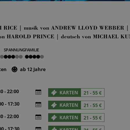
TIM RICE | musik von ANDREW LLOYD WEBBER | i
n von HAROLD PRINCE | deutsch von MICHAEL K
SPANNUNG
FAMILIE
3
4
von
von
5
5
ten
ab 12 Jahre
0 - 22:00
KARTEN
21 - 55 €
0 - 17:30
KARTEN
21 - 55 €
0 - 22:00
KARTEN
21 - 55 €
0 - 17:30