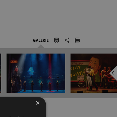
GALERIE
×