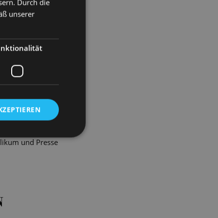
sern. Durch die
nien den Tod seiner First
äß unserer
um so ein Aufruhr? War
 oben geschafft, auch
diosprecherin oder doch
nktionalität
hren Evita bis heute als
Gattin.
-Hit bei, in dem er
 in der Hauptrolle
cht zuletzt gehört Evita
KZEPTIEREN
aufführung statt, die
 Eichenberger neu
blikum und Presse
N