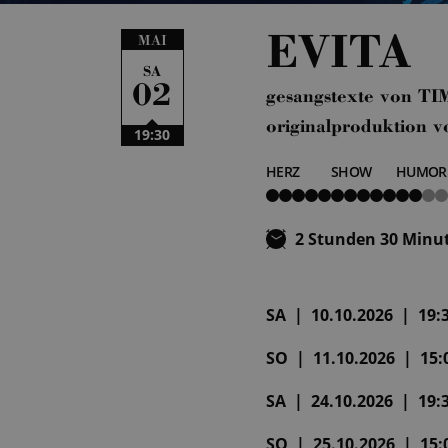
EVITA
MAI
SA
02
gesangstexte von 
originalproduktio
19:30
HERZ
SHOW
HUMOR
5
5
2
von
von
von
5
5
5
2 Stunden 30 Minu
SA | 10.10.2026 | 19:3
SO | 11.10.2026 | 15:0
SA | 24.10.2026 | 19:3
SO | 25.10.2026 | 15:0