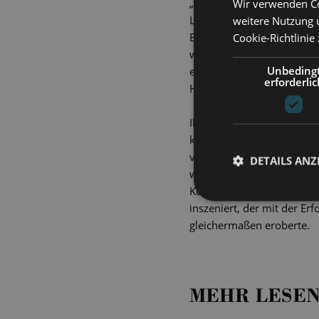
Wir verwenden Co
„Was für ein Zirkus!“, wun
weitere Nutzung 
Lady, Eva Duarte de Perón
Cookie-Richtlinie
Evita nicht nur ein einfac
wenn einige sagen, dass ni
Unbeding
eine Demagogin, deren Popu
erforderlic
Heilige, die ihr Leben den
Ihre streitbare Faszinatio
kunstvoll Rock, Pop, Tang
verfilmt, macht das Musica
DETAILS ANZ
wie kaum ein anderes Musi
Kultstatus genießt. Der p
inszeniert, der mit der E
gleichermaßen eroberte.
MEHR LESEN