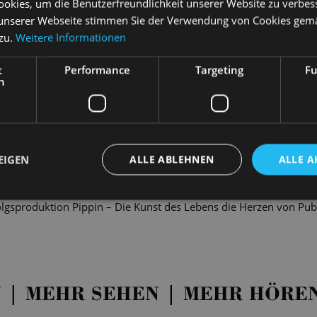
okies, um die Benutzerfreundlichkeit unserer Website zu verbes
dert sich der arme Schlucker Che über die Trauer, mit der Argenti
unserer Webseite stimmen Sie der Verwendung von Cookies gem
, beweint, die 1952 mit nur 33 Jahren an Krebs stirbt. Doch war
 zu.
Weitere Informationen
hes Mädchen aus der Vorstadt? Anderseits hat sie es bis ganz nach
cht nur Talent ihr dabei geholfen habe. War sie eine beliebte Ra
t
Performance
Targeting
Fu
larität ihrem Mann die Präsidentschaft gesichert hat? Viele vere
h
 Armen gewidmet hat. Für andere ist sie eine korrupte Diktatoren-
n hält bis heute an. Dazu trägt auch Andrew Lloyd Webbers Musical
o und ganz große Oper miteinander verbindet. 1996 mit Madonna
l die argentinische First Lady auch international zur Ikone. Und ni
EIGEN
ALLE ABLEHNEN
ALLE A
cal an die Staatsoperette. Hier fand 1987 die umjubelte DDR-Erst
ackende Politkrimi wird nun von Regisseur und Choreograf Simon
rfolgsproduktion Pippin – Die Kunst des Lebens die Herzen von Pu
 | MEHR SEHEN | MEHR HÖRE