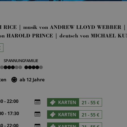
TIM RICE | musik von ANDREW LLOYD WEBBER | i
n von HAROLD PRINCE | deutsch von MICHAEL K
€
SPANNUNG
FAMILIE
3
4
von
von
5
5
ten
ab 12 Jahre
0 - 22:00
KARTEN
21 - 55 €
0 - 17:30
KARTEN
21 - 55 €
0 - 22:00
KARTEN