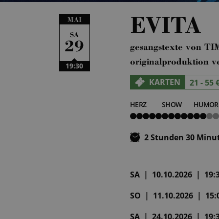
EVITA
MAI
SA
29
gesangstexte von 
originalproduktio
19:30
KARTEN
21 - 55 
HERZ
SHOW
HUMOR
5
5
2
von
von
von
5
5
5
2 Stunden 30 Minu
SA | 10.10.2026 | 19:3
SO | 11.10.2026 | 15:0
SA | 24.10.2026 | 19:3