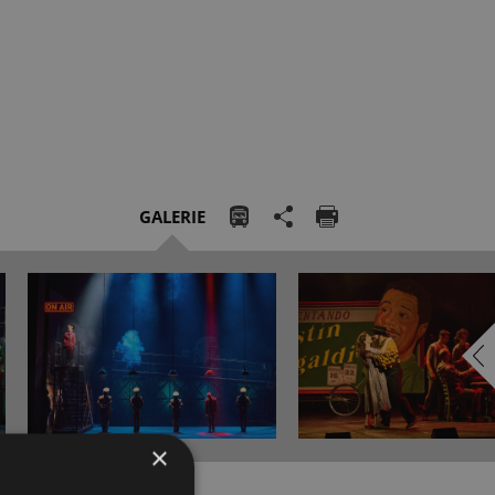
GALERIE
×