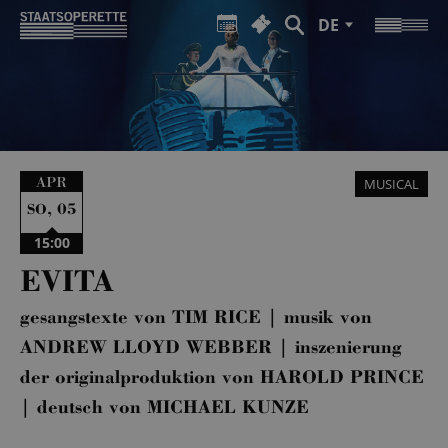
DE
APR
MUSICAL
,
05
SO
15:00
EVITA
gesangstexte von TIM RICE | musik von
ANDREW LLOYD WEBBER | inszenierung
der originalproduktion von HAROLD PRINCE
| deutsch von MICHAEL KUNZE