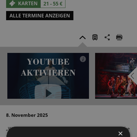
KARTEN
21 - 55 €
ALLE TERMINE ANZEIGEN
YOUTUBE
i
AKTIVIEREN
YouTube immer aktivieren
8. November 2025
„Was für ein Zirkus!“, wundert sich der arme Schlucker Che
×
über die Trauer, mit der Argentinien den Tod seiner First