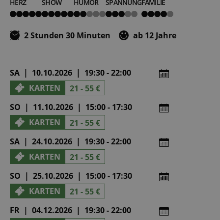
HERZ
SHOW
HUMOR
SPANNUNG
FAMILIE
5
5
2
3
4
von
von
von
von
von
5
5
5
5
5
2 Stunden 30 Minuten
ab 12 Jahre
SA | 10.10.2026 | 19:30 - 22:00
KARTEN
21 - 55 €
SO | 11.10.2026 | 15:00 - 17:30
KARTEN
21 - 55 €
SA | 24.10.2026 | 19:30 - 22:00
KARTEN
21 - 55 €
SO | 25.10.2026 | 15:00 - 17:30
KARTEN
21 - 55 €
FR | 04.12.2026 | 19:30 - 22:00