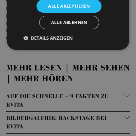
Staatsoperette. Hier fand 1987 die umjubelte DDR-
ALLE AKZEPTIEREN
Erstaufführung statt, die Kultstatus genießt. Der packende
Politkrimi wird nun von Regisseur und Choreograf Simon
ALLE ABLEHNEN
Eichenberger neu inszeniert, der mit der Erfolgsproduktion
Pippin – Die Kunst des Lebens die Herzen von Publikum
und Presse gleichermaßen eroberte.
DETAILS ANZEIGEN
MEHR LESEN | MEHR SEHEN
| MEHR HÖREN
AUF DIE SCHNELLE – 9 FAKTEN ZU
EVITA
BILDERGALERIE: BACKSTAGE BEI
EVITA