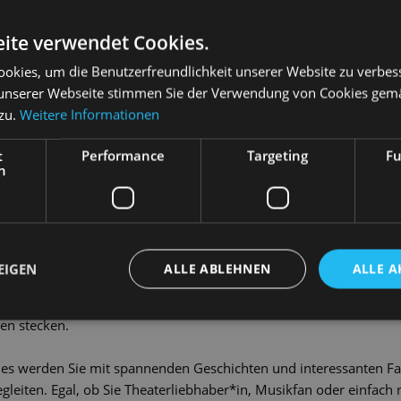
ite verwendet Cookies.
okies, um die Benutzerfreundlichkeit unserer Website zu verbes
unserer Webseite stimmen Sie der Verwendung von Cookies gem
 zu.
Weitere Informationen
szinierende Welt des Musiktheaters und erleben Sie im Rahmen u
t
Performance
Targeting
Fu
h
die Kulissen der Staatsoperette.
cht durch die Verbindung aus denkmalgeschützter Industriearch
innt im Foyer, in dem Alt- und Neubau verbunden sind. Hier erfa
n Kraftwerks und besuchen anschließend unseren großen Zuschau
EIGEN
ALLE ABLEHNEN
ALLE A
hen Möglichkeiten. Den Höhepunkt der Führung bildet zum Absch
re Bühnenbilder und die technischen Vorgänge, die hinter den s
en stecken.
es werden Sie mit spannenden Geschichten und interessanten Fa
leiten. Egal, ob Sie Theaterliebhaber*in, Musikfan oder einfach n