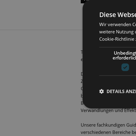
Diese Webse
Wir verwenden Co
weitere Nutzung 
Cookie-Richtlinie
Tauchen Sie ein in die fa
Unbeding
erforderlic
einzigartigen Blick hinter 
Das Theatergebäude besti
Zweckbau. Die Führung beg
Geschichte des ehemalige
DETAILS ANZ
beeindruckenden akustisc
Bühne: Entdecken Sie unse
Verwandlungen und Effekt
Unsere fachkundigen Guid
verschiedenen Bereiche beg