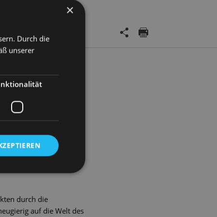
×
sern. Durch die
äß unserer
nserer Führungen einen
nktionalität
itektur und modernem
hren Sie alles über die
ersaal mit seinen
KZEPTIEREN
luss der Besuch der
pektakulären
kten durch die
eugierig auf die Welt des