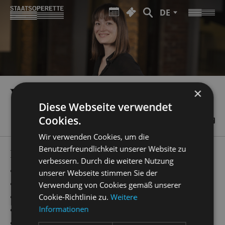
DE
VALESKA STERN
×
Diese Webseite verwendet
Cookies.
Wir verwenden Cookies, um die
Benutzerfreundlichkeit unserer Website zu
PRODUCTIONS
verbessern. Durch die weitere Nutzung
„
Anything Goes
“
Dramaturgie
unserer Webseite stimmen Sie der
„
ich, eurydike
“
Dramaturgie
Verwendung von Cookies gemäß unserer
„
die lustige witwe
“
Dramaturgie
Cookie-Richtlinie zu.
Weitere
Informationen
„
Kinostar!
“
Dramaturgie
„
Ball im Savoy
“
Dramaturgie