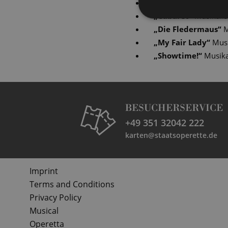
„
Ball im Savoy
“
Mus
„
Cabaret
“
Musikalis
„
Die Fledermaus
“
M
„
My Fair Lady
“
Musi
„
Showtime!
“
Musika
BESUCHERSERVICE
+49 351 32042 222
karten@staatsoperette.de
Imprint
Terms and Conditions
Privacy Policy
Musical
Operetta