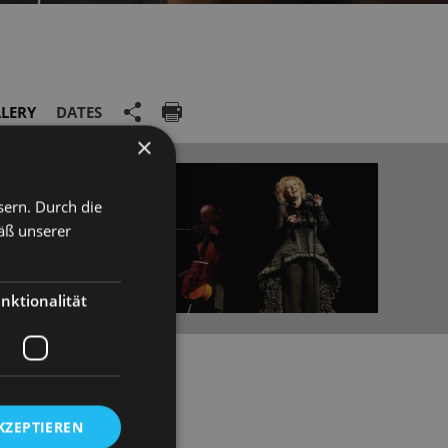
LERY
DATES
×
sern. Durch die
äß unserer
nktionalität
KZEPTIEREN