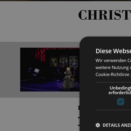
CHRIST
Diese Webse
Wir verwenden Co
weitere Nutzung 
Cookie-Richtlinie
Unbeding
erforderlic
PRODUCTIONS
„
Pariser Leben
“
Mus
DETAILS ANZ
„
die lustige witwe
“