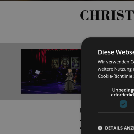
CHRIST
Diese Webse
Wir verwenden Co
weitere Nutzung 
Cookie-Richtlinie
Unbeding
erforderlic
PRODUCTIONS
„
Pariser Leben
“
Mus
DETAILS ANZ
„
die lustige witwe
“