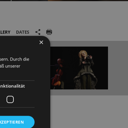
LERY
DATES
×
sern. Durch die
äß unserer
nktionalität
KZEPTIEREN