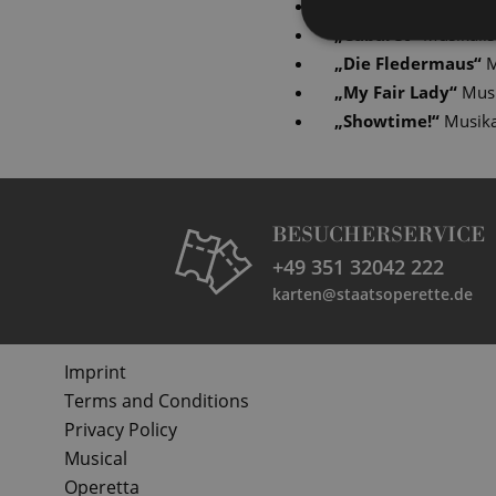
„
Ball im Savoy
“
Mus
„
Cabaret
“
Musikalis
„
Die Fledermaus
“
M
„
My Fair Lady
“
Musi
„
Showtime!
“
Musika
BESUCHERSERVICE
+49 351 32042 222
karten@staatsoperette.de
Imprint
Terms and Conditions
Privacy Policy
Musical
Operetta