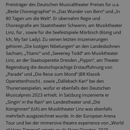
Preisträger des Deutschen Musicaltheater Preises für u.a.
„Beste Choreographie“ in „Das Wunder von Bern“ und „In
80 Tagen um die Welt“. Er übernahm Regie und
Choreografie am Staatstheater Schwerin, am Musiktheater
Linz, für , sowie für die Seefestspiele Mörbisch (König und
Ich, My fair Lady). Zu seinen letzten Inszenierungen
gehören „Die lustigen Nibelungen“ an den Landesbühnen
Sachsen, „Titanic“ und „Sweeney Todd“ am Musiktheater
Linz, an der Staatsoperette Dresden „Pippin“, am Theater
Regensburg die deutschsprachige Erstaufführung von
„Parade“ und „Die Reise zum Mond“ (BR Klassik
Operettenfrosch) , sowie „Dällebach Kari“ bei den
Thunerseespielen, wofür er ebenfalls den Deutschen
Musicalpreis 2023 erhielt. In Salzburg inszenierte er
„Singin‘ in the Rain“ am Landestheater und „Die
Königinnen“ (UA) am Musiktheater Linz was ebenfalls
mehrfach ausgezeichnet wurde. In der European Arena
Tour und bei der immersive theatre experience von „World
of Hans Zimmer“ agierte er als Stage Director. 2025