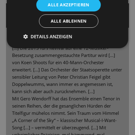
ALLE AKZEPTIEREN
30.1.2023 | Volker Tzschucke
DIE DEUTSCHE BÜHNE
ALLE ABLEHNEN
DETAILS ANZEIGEN
Mords-Vergnügen aus der Zeit gefallen
[…] Die 2013 fürs Revival auf eine 12-Musiker-
Besetzung zusammengestauchte Partitur wird […]
von Koen Shoots für ein 40-Mann-Orchester
erweitert. […] Das Orchester der Staatsoperette unter
sensibler Leitung von Peter Christian Feigel gibt
Doppelwumms, wann immer es angemessen ist,
kann sich aber auch zurücknehmen. […]
Mit Gero Wendorff hat das Ensemble einen Tenor in
seinen Reihen, der die gesanglichen Hürden der
Titelfigur mühelos nimmt. Sein Traum vom Himmel
„A Corner of the Sky“ – klassischer Musical-I-Want-
Song […] – vermittelt er überzeugend. […] Mit
unheimlicher Präzision, mal hämmernd, mal