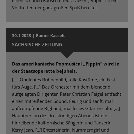
einen schönen Rausch erlebt. Dieser „Pippin“ ist ein
Volltreffer, der ganz großen Spaß bereitet.
30.1.2023 | Rainer Kasselt
SÄCHSISCHE ZEITUNG
Das amerikanische Popmusical „Pippin“ wird in
der Staatsoperette bejubelt.
[...] Opulentes Bühnenbild, tolle Kostüme, ein Fest
fürs Auge. [...] Das Orchester mit dem blendend
aufgelegten Dirigenten Peter Christian Feigel entfacht
einen mitreißenden Sound. Feurig und sanft, mal
auftrumpfende Bigband, mal leises Gitarrensolo. […]
Hauptperson des dreistündigen Abends ist die
hinreißende kalifornische Sängerin und Tänzerin
Kerry Jean. […] Entertainerin, Nummerngirl und