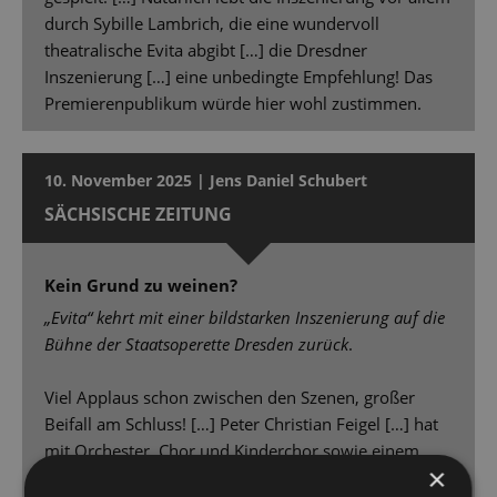
durch Sybille Lambrich, die eine wundervoll
theatralische Evita abgibt […] die Dresdner
Inszenierung […] eine unbedingte Empfehlung! Das
Premierenpublikum würde hier wohl zustimmen.
10. November 2025 | Jens Daniel Schubert
SÄCHSISCHE ZEITUNG
Kein Grund zu weinen?
„Evita“ kehrt mit einer bildstarken Inszenierung auf die
Bühne der Staatsoperette Dresden zurück
.
Viel Applaus schon zwischen den Szenen, großer
Beifall am Schluss! […] Peter Christian Feigel […] hat
mit Orchester, Chor und Kinderchor sowie einem
×
überzeugenden Solistenensemble spannende