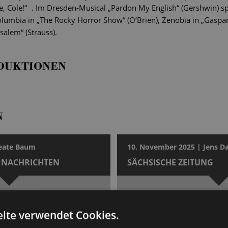
e, Cole!“ . Im Dresden-Musical „Pardon My English“ (Gershwin) sp
mbia in „The Rocky Horror Show“ (O’Brien), Zenobia in „Gaspar
salem“ (Strauss).
DUKTIONEN
N
Beate Baum
10. November 2025 | Jens Da
 NACHRICHTEN
SÄCHSISCHE ZEITUNG
thos
Kein Grund zu weinen?
ung des Andrew Lloyd Webber-
„Evita“ kehrt mit einer bildst
ite verwendet Cookies.
Premiere.
die Bühne der Staatsoperette