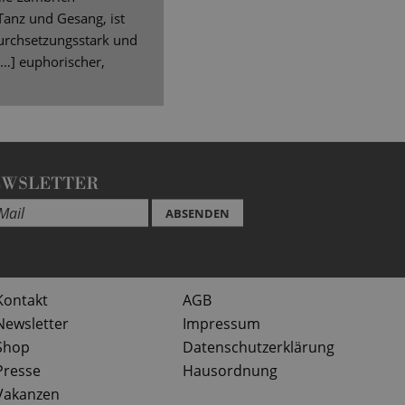
anz und Gesang, ist
durchsetzungsstark und
[…] euphorischer,
EWSLETTER
ABSENDEN
Kontakt
AGB
Newsletter
Impressum
Shop
Datenschutzerklärung
Presse
Hausordnung
Vakanzen