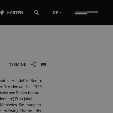
KARTEN
DE
TERMINE
drich Händel“ in Berlin,
r Dresden an. Seit 1999
istischen Rollen betraut
denberg) Frau Jakob,
ie Mercédès. Sie sang im
e im Swing-Chor in der