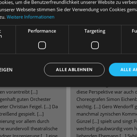
okies, um die Benutzerfreundlichkeit unserer Website zu verbes
unserer Webseite stimmen Sie der Verwendung von Cookies gem
ird ein Publikumshit. Wieder
Viel Applaus schon zwischen
 zu.
Weitere Informationen
für die hier Charles Quiggin
Beifall am Schluss! […] Peter 
ndios genutzt, entstehen da
mit Orchester, Chor und Ki
t
Performance
Targeting
Fu
denen man sich nicht
überzeugenden Solistenens
h
l der optischen
musikalische Momente zum K
tüme, bei denen Aleš
Charles Quiggin und Aleš Va
urfte. Das geht natürlich
Ausstattung geschaffen, die 
horeografie, die Regisseur
Bilder baut. […] Mit der raffi
EIGEN
ALLE ABLEHNEN
ALLE A
ernommen hat, die die vielen
Bühnentechnik gelingt immer
 neu arrangiert,
„hinter die Kulissen“, wird d
r macht und ändert, die
Rückseite der glänzenden Fa
n vorantreibt […]
diese Perspektive war auch
genhaft guten Orchester
Choreografen Simon Eichenbe
ter Christian Feigel. […] Da
wichtig. [...] Gero Wendorff 
reißend gespielt. […]
manchmal zynischen Komment
enierung vor allem durch
Günzel […] spielt und singt
ine wundervoll theatralische
wechselt glaubwürdig vom h
esdner Inszenierung […] eine
liebenden Ehemann […] Sybi