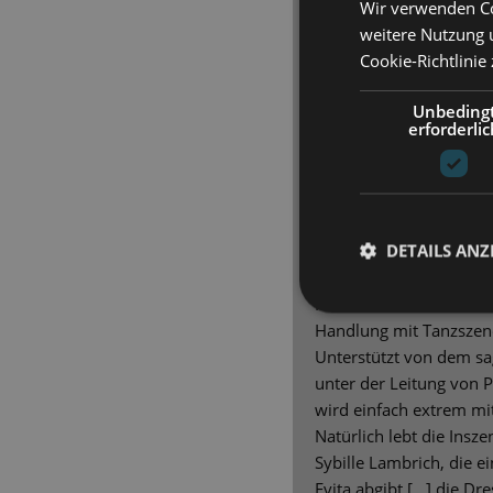
Wir verwenden Co
weitere Nutzung 
[…] Diese „Evita“ […] w
Cookie-Richtlinie
einmal wird die Bühne, 
verantwortlich ist, gra
Unbeding
Bilder über Bilder, an 
erforderlic
sattsehen kann. […] Tei
Überwältigung: die Kos
Valášek sich ausleben d
Hand in Hand mit der C
DETAILS ANZ
Eichenberger selbst üb
Darsteller immer wieder
Konstellationen sichtba
Handlung mit Tanzszene
Unterstützt von dem sa
unter der Leitung von Pe
wird einfach extrem mit
Natürlich lebt die Insz
Sybille Lambrich, die e
Evita abgibt […] die Dr