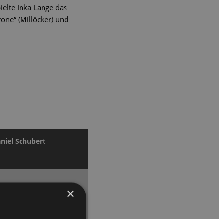
ielte Inka Lange das
one“ (Millöcker) und
niel Schubert
×
arken Inszenierung auf
 Dresden zurück
.