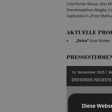
Cole-Porter-Revue „Kiss M
Dienstmädchen Magda, Colu
Sophistika in „Prinz Methu
AKTUELLE PRO
„
Evita
“
Evas Mutter
PRESSESTIMME
10. November 2025 | 
DRESDNER NEUESTE
Ein mitreißender My
Die Dresdner Inszenier
Diese Webse
Musicals „Evita“ feierte 