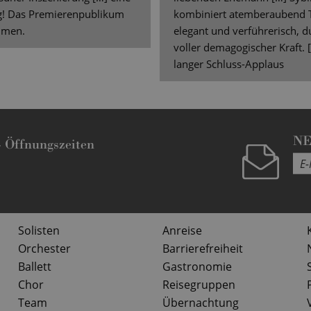
g! Das Premierenpublikum
kombiniert atemberaubend T
mmen.
elegant und verführerisch, 
voller demagogischer Kraft. 
langer Schluss-Applaus
N
-
Öffnungszeiten
Solisten
Anreise
Orchester
Barrierefreiheit
Ballett
Gastronomie
Chor
Reisegruppen
Team
Übernachtung