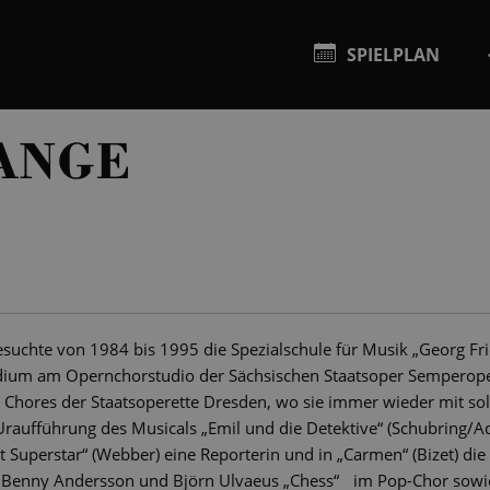
SPIELPLAN
ANGE
esuchte von 1984 bis 1995 die Spezialschule für Musik „Georg Frie
tudium am Opernchorstudio der Sächsischen Staatsoper Semperope
s Chores der Staatsoperette Dresden, wo sie immer wieder mit sol
r Uraufführung des Musicals „Emil und die Detektive“ (Schubring/A
st Superstar“ (Webber) eine Reporterin und in „Carmen“ (Bizet) d
 Benny Andersson und Björn Ulvaeus „Chess“ im Pop-Chor sowi