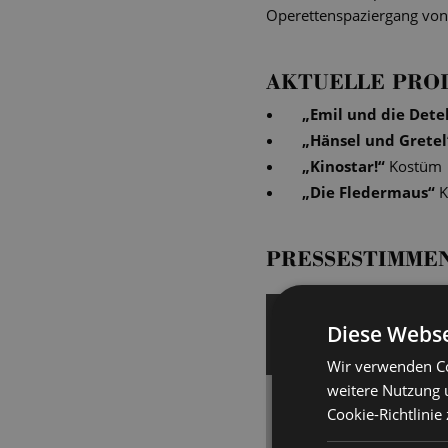
Operettenspaziergang von 
AKTUELLE PRO
„
Emil und die Dete
„
Hänsel und Gretel
„
Kinostar!
“
Kostüm
„
Die Fledermaus
“
K
PRESSESTIMME
16. September 2025 | 
Diese Webse
DRESDNER NEUESTE
Wir verwenden Co
weitere Nutzung 
Musikalisch perfekt
Cookie-Richtlinie
Die „Kinostar“-Insze