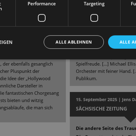
t
Performance
Targeting
Fu
iere.
„Kinostar!“ startet die Staat
h
neue Saison auf vergnügliche
 vor allem hörenswert. […]
Kalaitzi gibt der Rolle in Pr
und musikalisch in Szene
ein durch und durch eigene
it „Kinostar“ [...] 90
Gepräge. Kalaitzi ist in Aus
n lassen. […] Dimitra
etwas Besonderes im Ensembl
EIGEN
ALLE ABLEHNEN
ALLE A
e großartig. […] Ihr
Gero Wendorff […], Christin
f als Axel Swift, ist ein
Andreas Sauerzapf […] geben 
 der ebenfalls gesanglich
Spielfreude. […] Michael Ellis
icher Pluspunkt der
Orchester mit feiner Hand. 
 die Idee der „Hollywood
Publikum.
nliche Darsteller in
die fantastischen Chorgesang
15. September 2025 | Jens D
ts bieten und witzig
ngsabläufe, die man sich
SÄCHSISCHE ZEITUNG
Die andere Seite des Tra