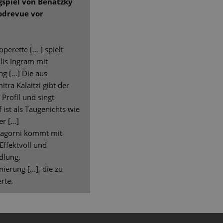
ngspiel von Benatzky
odrevue vor
perette [… ] spielt
llis Ingram mit
ng […] Die aus
ra Kalaitzi gibt der
Profil und singt
ist als Taugenichts wie
er […]
Nagorni kommt mit
Effektvoll und
dlung.
ierung […], die zu
rte.