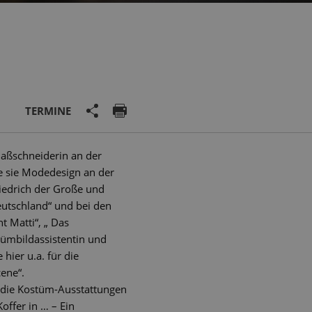
TERMINE
maßschneiderin an der
te sie Modedesign an der
riedrich der Große und
eutschland“ und bei den
t Matti“, „ Das
tümbildassistentin und
hier u.a. für die
cene“.
r die Kostüm-Ausstattungen
offer in … – Ein