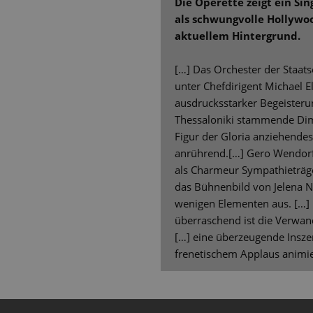
Die Operette zeigt ein Si
als schwungvolle Hollywo
aktuellem Hintergrund.
[…] Das Orchester der Staatso
unter Chefdirigent Michael E
ausdrucksstarker Begeisteru
Thessaloniki stammende Dimit
Figur der Gloria anziehendes 
anrührend.[…] Gero Wendorf 
als Charmeur Sympathieträg
das Bühnenbild von Jelena 
wenigen Elementen aus. […] 
überraschend ist die Verwan
[…] eine überzeugende Inszen
frenetischem Applaus animie