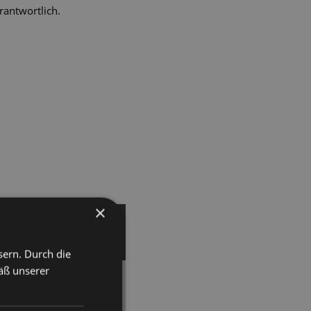
rantwortlich.
×
Glaner
T
sern. Durch die
äß unserer
ise Humor – mit