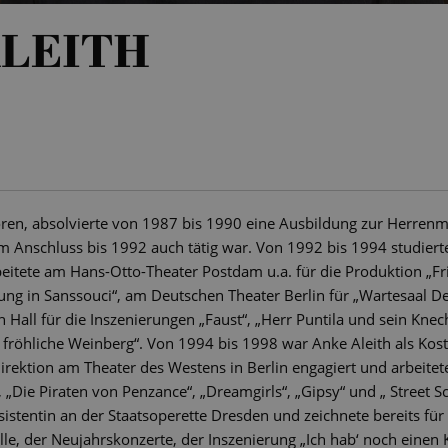
LEITH
boren, absolvierte von 1987 bis 1990 eine Ausbildung zur Herren
 im Anschluss bis 1992 auch tätig war. Von 1992 bis 1994 studier
beitete am Hans-Otto-Theater Postdam u.a. für die Produktion „F
ng in Sanssouci“, am Deutschen Theater Berlin für „Wartesaal D
h Hall für die Inszenierungen „Faust“, „Herr Puntila und sein Knech
fröhliche Weinberg“. Von 1994 bis 1998 war Anke Aleith als Kos
rektion am Theater des Westens in Berlin engagiert und arbeitete 
 „Die Piraten von Penzance“, „Dreamgirls“, „Gipsy“ und „ Street S
sistentin an der Staatsoperette Dresden und zeichnete bereits fü
e, der Neujahrskonzerte, der Inszenierung „Ich hab‘ noch einen K