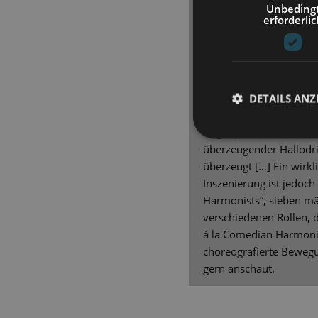
Unbeding
Dresden feierte Prem
erforderlic
[…] das ist sehens- und
Perfekt choreografiert 
gesetzt, kann man sich m
Minuten lang unterhalte
DETAILS ANZ
Kalaitzi macht ihre Sach
Gegenpart, Gero Wendorf
überzeugender Hallodri,
überzeugt […] Ein wirkl
Inszenierung ist jedoch
Harmonists“, sieben män
verschiedenen Rollen, 
à la Comedian Harmonis
choreografierte Bewegu
gern anschaut.