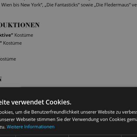
Wien bis New York“, „Die Fantasticks“ sowie „Die Fledermaus“ ve
DUKTIONEN
ktive
“
Kostüme
“
Kostüme
ostüme
N
Beate Baum
16. September 2025 | Guido 
ite verwendet Cookies.
 NACHRICHTEN
DRESDNER MORGENPOS
okies, um die Benutzerfreundlichkeit unserer Website zu verbes
unserer Webseite stimmen Sie der Verwendung von Cookies gem
Einsame Diva
 zu.
Weitere Informationen
nierung der Staatsoperette
Glanz, Glamour und eine Pr