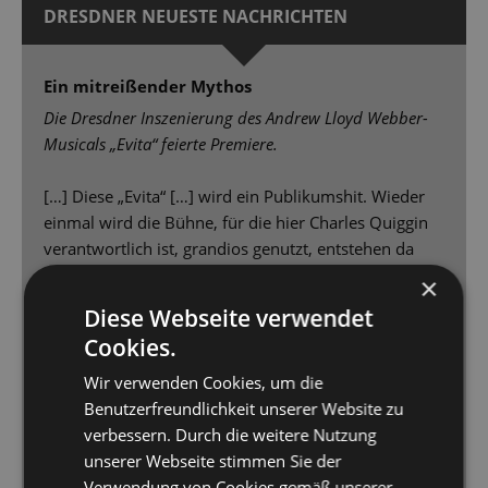
DRESDNER NEUESTE NACHRICHTEN
Ein mitreißender Mythos
Die Dresdner Inszenierung des Andrew Lloyd Webber-
Musicals „Evita“ feierte Premiere.
[…] Diese „Evita“ […] wird ein Publikumshit. Wieder
einmal wird die Bühne, für die hier Charles Quiggin
verantwortlich ist, grandios genutzt, entstehen da
Bilder über Bilder, an denen man sich nicht sattsehen
×
kann. […] Teil der optischen Überwältigung: die
Diese Webseite verwendet
Kostüme, bei denen Aleš Valášek sich ausleben
Cookies.
durfte. Das geht natürlich Hand in Hand mit der
Choreografie, die Regisseur Eichenberger selbst
Wir verwenden Cookies, um die
übernommen hat, die die vielen Darsteller immer
Benutzerfreundlichkeit unserer Website zu
wieder neu arrangiert, Konstellationen sichtbar
verbessern. Durch die weitere Nutzung
macht und ändert, die Handlung mit Tanzszenen
unserer Webseite stimmen Sie der
vorantreibt […] Unterstützt von dem sagenhaft guten
Verwendung von Cookies gemäß unserer