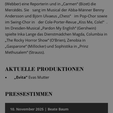
(Webber) eine Reporterin und in „Carmen“ (Bizet) die
Mercédès. Sie sang im Musical der Abba-Männer Benny
Andersson und Björn Ulvaeus „Chess“ im Pop-Chor sowie
im Swing-Chor in der Cole-Porter-Revue „Kiss Me, Cole!“ .
Im Dresden-Musical „Pardon My English“ (Gershwin)
spielte Inka Lange das Dienstmädchen Magda, Columbia in
„The Rocky Horror Show“ (O’Brien), Zenobia in
„Gasparone“ (Millöcker) und Sophistika in „Prinz
Methusalem“ (Strauss).
AKTUELLE PRODUKTIONEN
„
Evita
“
Evas Mutter
PRESSESTIMMEN
10. November 2025 | Beate Baum