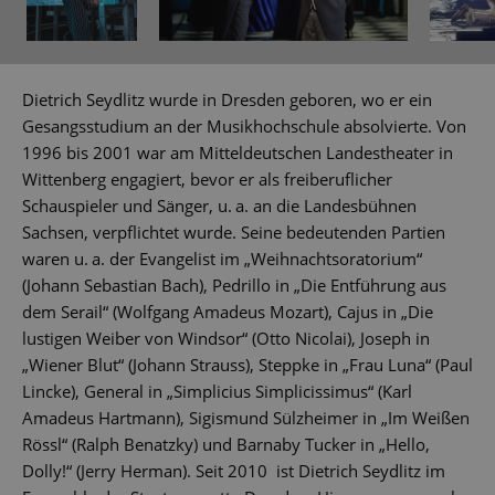
Dietrich Seydlitz wurde in Dresden geboren, wo er ein
Gesangsstudium an der Musikhochschule absolvierte. Von
1996 bis 2001 war am Mitteldeutschen Landestheater in
Wittenberg engagiert, bevor er als freiberuflicher
Schauspieler und Sänger, u. a. an die Landesbühnen
Sachsen, verpflichtet wurde. Seine bedeutenden Partien
waren u. a. der Evangelist im „Weihnachtsoratorium“
(Johann Sebastian Bach), Pedrillo in „Die Entführung aus
dem Serail“ (Wolfgang Amadeus Mozart), Cajus in „Die
lustigen Weiber von Windsor“ (Otto Nicolai), Joseph in
„Wiener Blut“ (Johann Strauss), Steppke in „Frau Luna“ (Paul
Lincke), General in „Simplicius Simplicissimus“ (Karl
Amadeus Hartmann), Sigismund Sülzheimer in „Im Weißen
Rössl“ (Ralph Benatzky) und Barnaby Tucker in „Hello,
Dolly!“ (Jerry Herman). Seit 2010 ist Dietrich Seydlitz im