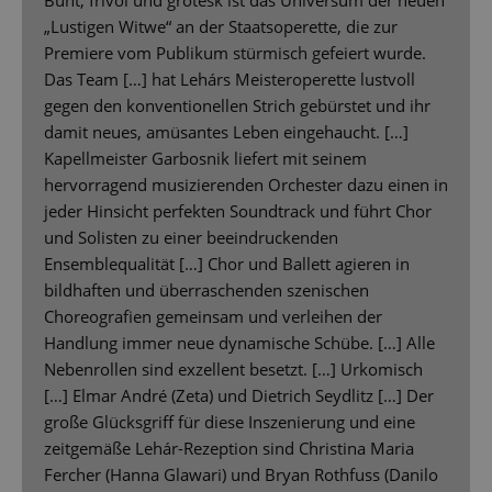
Bunt, frivol und grotesk ist das Universum der neuen
„Lustigen Witwe“ an der Staatsoperette, die zur
Premiere vom Publikum stürmisch gefeiert wurde.
Das Team […] hat Lehárs Meisteroperette lustvoll
gegen den konventionellen Strich gebürstet und ihr
damit neues, amüsantes Leben eingehaucht. […]
Kapellmeister Garbosnik liefert mit seinem
hervorragend musizierenden Orchester dazu einen in
jeder Hinsicht perfekten Soundtrack und führt Chor
und Solisten zu einer beeindruckenden
Ensemblequalität […] Chor und Ballett agieren in
bildhaften und überraschenden szenischen
Choreografien gemeinsam und verleihen der
Handlung immer neue dynamische Schübe. […] Alle
Nebenrollen sind exzellent besetzt. […] Urkomisch
[…] Elmar André (Zeta) und Dietrich Seydlitz […] Der
große Glücksgriff für diese Inszenierung und eine
zeitgemäße Lehár-Rezeption sind Christina Maria
Fercher (Hanna Glawari) und Bryan Rothfuss (Danilo