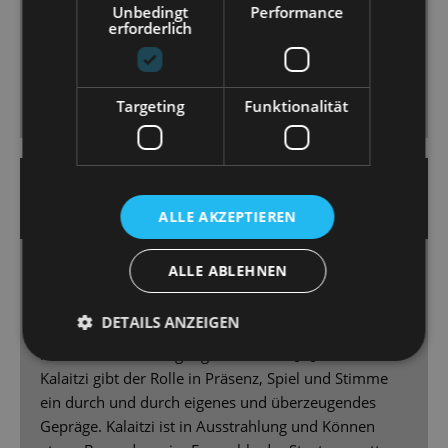
Unbedingt
Performance
Idee der „Hollywood Harmonists“, sieben männliche
erforderlich
Darsteller in verschiedenen Rollen, die fantastischen
Chorgesang à la Comedian Harmonists bieten und
witzig choreografierte Bewegungsabläufe, die man
Targeting
Funktionalität
sich gern anschaut.
16. September 2025 | Guido Glaner
DRESDNER MORGENPOST
ALLE AKZEPTIEREN
ALLE ABLEHNEN
Einsame Diva
Glanz, Glamour und eine Prise Humor – mit
DETAILS ANZEIGEN
„Kinostar!“ startet die Staatsoperette Dresden ihre
neue Saison auf vergnügliche Weise. […] Dimitra
Kalaitzi gibt der Rolle in Präsenz, Spiel und Stimme
ein durch und durch eigenes und überzeugendes
Gepräge. Kalaitzi ist in Ausstrahlung und Können