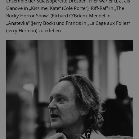
Ensemble der Staatsoperette Dresden. Hier war er u. a. als
Ganove in „Kiss me, Kate“ (Cole Porter), Riff-Raff in „The
Rocky Horror Show“ (Richard O’Brien), Mendel in
„Anatevka“ (Jerry Bock) und Francis in „La Cage aux Folles“
(Jerry Herman) zu erleben.