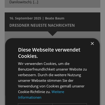
Danilowitsch). […]
16. September 2025 | Beate Baum
DRESDNER NEUESTE NACHRICHTEN
Musikalisch perfekt
×
Die „Kinostar“-Inszenierung der Staatsoperette
Diese Webseite verwendet
Dresden feierte Premiere.
Cookies.
Wir verwenden Cookies, um die
[…] das ist sehens- und vor allem hörenswert. […]
Benutzerfreundlichkeit unserer Website zu
Perfekt choreografiert und musikalisch in Szene
verbessern. Durch die weitere Nutzung
gesetzt, kann man sich mit „Kinostar“ [...] 90 Minuten
unserer Webseite stimmen Sie der
lang unterhalten lassen. […] Dimitra Kalaitzi macht
Verwendung von Cookies gemäß unserer
ihre Sache großartig. […] Ihr Gegenpart, Gero
Cookie-Richtlinie zu.
Weitere
Wendorff als Axel Swift, ist ein überzeugender
Informationen
Hallodri, der ebenfalls gesanglich überzeugt […] Ein
wirklicher Pluspunkt der Inszenierung ist jedoch die