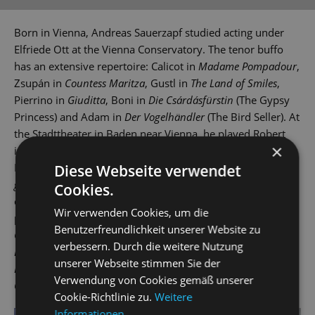
Born in Vienna, Andreas Sauerzapf studied acting under
Elfriede Ott at the Vienna Conservatory. The tenor buffo
has an extensive repertoire: Calicot in
Madame Pompadour
,
Zsupán in
Countess Maritza
, Gustl in
The Land of Smiles
,
Pierrino in
Giuditta
, Boni in
Die Csárdásfürstin
(The Gypsy
Princess) and Adam in
Der Vogelhändler
(The Bird Seller). At
the Stadttheater in Baden near Vienna, he played Robert
×
in
Das Feuerwerk
(The Firework), Pimpinelli in
Paganini
,
Pappacoda in
A Night in Venice
and Count Jaromir in
Die
Diese Webseite verwendet
gold’ne Meisterin
(The Golden Mistress). He has been a
Cookies.
company member at the State Operetta since 2010 and
Wir verwenden Cookies, um die
played roles including Conférencier in
Cabaret
, Benozzo in
Benutzerfreundlichkeit unserer Website zu
Gasparone,
Ivan in
The Tsarevich
, Ottokar in
The Gypsy
verbessern. Durch die weitere Nutzung
Baron
, Wenzel in
The Bartered Bride
, Dr Blind in
Die
unserer Webseite stimmen Sie der
Fledermaus
andballad-singer Jimmy in
The Threepenny
Verwendung von Cookies gemäß unserer
Opera
.
Cookie-Richtlinie zu.
Weitere
Informationen