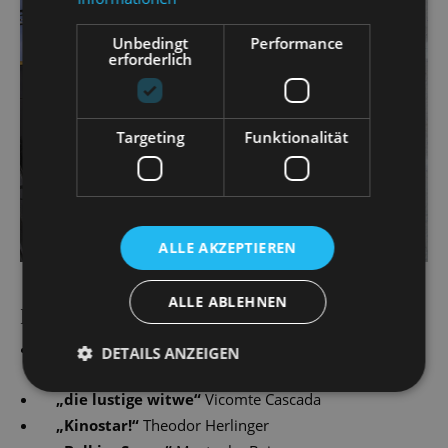
Unbedingt
Performance
erforderlich
Targeting
Funktionalität
ALLE AKZEPTIEREN
ALLE ABLEHNEN
PRODUCTIONS
„
Simsalabim
“
Stabsarzt/ Magier Houdini/ Ed
DETAILS ANZEIGEN
Sullivan/ Offizier 1/ u. a.
„
die lustige witwe
“
Vicomte Cascada
„
Kinostar!
“
Theodor Herlinger