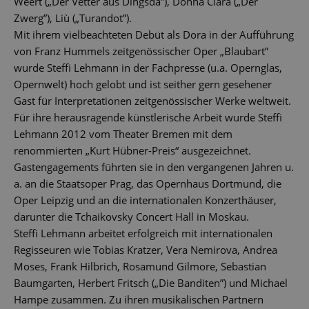
Weert („Der Vetter aus Dingsda”), Donna Clara („Der
Zwerg”), Liù („Turandot”).
Mit ihrem vielbeachteten Debüt als Dora in der Aufführung
von Franz Hummels zeitgenössischer Oper „Blaubart”
wurde Steffi Lehmann in der Fachpresse (u.a. Opernglas,
Opernwelt) hoch gelobt und ist seither gern gesehener
Gast für Interpretationen zeitgenössischer Werke weltweit.
Für ihre herausragende künstlerische Arbeit wurde Steffi
Lehmann 2012 vom Theater Bremen mit dem
renommierten „Kurt Hübner-Preis“ ausgezeichnet.
Gastengagements führten sie in den vergangenen Jahren u.
a. an die Staatsoper Prag, das Opernhaus Dortmund, die
Oper Leipzig und an die internationalen Konzerthäuser,
darunter die Tchaikovsky Concert Hall in Moskau.
Steffi Lehmann arbeitet erfolgreich mit internationalen
Regisseuren wie Tobias Kratzer, Vera Nemirova, Andrea
Moses, Frank Hilbrich, Rosamund Gilmore, Sebastian
Baumgarten, Herbert Fritsch („Die Banditen”) und Michael
Hampe zusammen. Zu ihren musikalischen Partnern