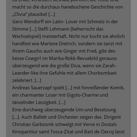
macht so die durchaus hanebüchene Geschichte von
„Clivia“ plausibel [...]
Gero Wendorff ein Latin- Lover mit Schmelz in der
Stimme [...] Steffi Lehmann [beherrscht das
Wechselspiel] meisterhaft. Nicht nur kocht sie ähnlich
handfest wie Marlene Dietrich, sondern sie tanzt mit
ihrem Gaucho auch wie Ginger mit Fred, gibt des
kesse Cowgirl im Marika-Rökk-Revuebild genauso
überzeugend wie die große Diva, wenn sie Zarah-
Leander-like ihre Gefühle mit allem Chorbombast
zelebriert. [...]
Andreas Sauerzapf spielt [...] mit hinreißender Komik,
ein charmanter Loser mit Gigolo-Charme und
tänzelnder Lässigkeit. [...]
Eine durchweg überzeugende Um-und Besetzung
[...]. Auch Ballett und Orchester zeigen das. Dirigent
Christian Garbosnik schwelgt mit Verve in Dostals
Kinopartitur samt Tosca-Zitat und Bart de Clercq lässt