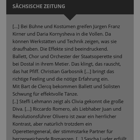
SÄCHSISCHE ZEITUNG
[…] Bei Bühne und Kostümen greifen Jürgen Franz
Kirner und Daria Kornysheva in die Vollen. Da
können Werkstätten und Technik zeigen, was sie
draufhaben. Die Effekte sind beeindruckend.
Ballett, Chor und Orchester der Staatsoperette sind
bei Dostal in ihrem Metier. Das klingt, das rauscht,
das hat Pfiff. Christian Garbosnik […] bringt das
richtige Feeling und die nötige Erfahrung ein.
Mit Bart de Clercq bekommen Ballett und Solisten
Schwung für effektvolle Tänze.
[..] Steffi Lehmann zeigt als Clivia gekonnt die große
Diva. […] Riccardo Romero, als Liebhaber Juan und
Revolutionsführer Olivero ist zwar ein herrlicher
Kontrast, aber natürlich trotzdem ein
Operettengeneral, der stimmstarke Partner für
herzerweichende Romanzen. […] Sascha Luder erfüllt