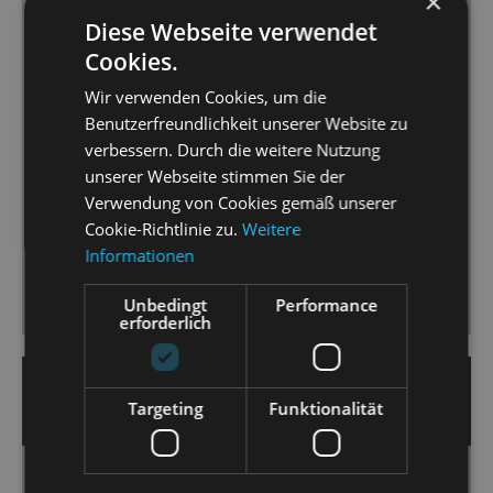
×
Operettenorchester arrangierten Einlagen wie die
Diese Webseite verwendet
von Billie Eilishs „Bad Guy“ passen wie ein
Cookies.
maßgeschneiderter Pop-Musicalimport [...]
Wir verwenden Cookies, um die
Musikalisch stimmen Drive und Tempo, das Christian
Benutzerfreundlichkeit unserer Website zu
Garbosnik am Pult des Orchesters vorgibt und von
verbessern. Durch die weitere Nutzung
den Protagonisten [...] mit allen Registern umgesetzt
unserer Webseite stimmen Sie der
wird. [...]
Verwendung von Cookies gemäß unserer
Der Staatsoperette ist hier eine „Fledermaus“
Cookie-Richtlinie zu.
Weitere
gelungen, die den Sowieso-schon Operettenliebhaber
Informationen
ebenso begeistern kann, wie den Neuling, der es mal
Unbedingt
Performance
probieren will.
erforderlich
12. Juni 2023 | Heiko Nemitz
Targeting
Funktionalität
MORGENPOST
Klassisch - modern - gewagt