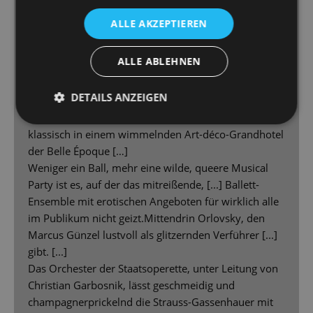
Neue „Fledermaus“ begeistert und provoziert an der
ALLE AKZEPTIEREN
Staatsoperette
ALLE ABLEHNEN
[...] Das bekannte Verwirrspiel um Herrn Eisenstein
(Alexander Geller), seine Gattin Rosalinde (gefeiert:
DETAILS ANZEIGEN
Stefﬁ Lehmann) und Stubenmädchen Adele
(bezaubernd: Christina Maria Fercher) beginnt ganz
klassisch in einem wimmelnden Art-déco-Grandhotel
der Belle Époque […]
Weniger ein Ball, mehr eine wilde, queere Musical
Party ist es, auf der das mitreißende, [...] Ballett-
Ensemble mit erotischen Angeboten für wirklich alle
im Publikum nicht geizt.Mittendrin Orlovsky, den
Marcus Günzel lustvoll als glitzernden Verführer [...]
gibt. [...]
Das Orchester der Staatsoperette, unter Leitung von
Christian Garbosnik, lässt geschmeidig und
champagnerprickelnd die Strauss-Gassenhauer mit