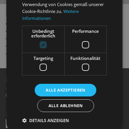
Verwendung von Cookies gemäß unserer
Cookie-Richtlinie zu.
Weitere
PRODUCTIONS
Informationen
„
Hänsel und Gretel
“
„
die lustige witwe
“
Valencienne
Unbedingt
Performance
erforderlich
„
Evita
“
Peróns Geliebte
„
Ball im Savoy
“
Daisy Parker
„
Die Fledermaus
“
Adele, deren Stubenmädchen
Targeting
Funktionalität
BESUCHERSERVICE
+49 351 32042 222
ALLE AKZEPTIEREN
karten@staatsoperette.de
ALLE ABLEHNEN
NEWSLETTER
DETAILS ANZEIGEN
SEND