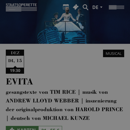
DE
DEZ
MUSICAL
,
15
DI
19:30
EVITA
gesangstexte von TIM RICE | musik von
ANDREW LLOYD WEBBER | inszenierung
der originalproduktion von HAROLD PRINCE
| deutsch von MICHAEL KUNZE