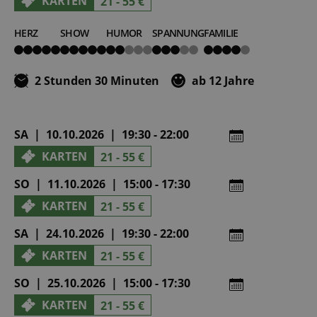
KARTEN
21 - 55 €
HERZ
SHOW
HUMOR
SPANNUNG
FAMILIE
5
5
2
3
4
von
von
von
von
von
5
5
5
5
5
2 Stunden 30 Minuten
ab 12 Jahre
SA | 10.10.2026 | 19:30 - 22:00
KARTEN
21 - 55 €
SO | 11.10.2026 | 15:00 - 17:30
KARTEN
21 - 55 €
SA | 24.10.2026 | 19:30 - 22:00
KARTEN
21 - 55 €
SO | 25.10.2026 | 15:00 - 17:30
KARTEN
21 - 55 €