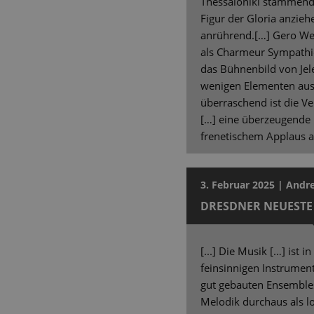
Thessaloniki stammende 
Figur der Gloria anzieh
anrührend.[…] Gero Wen
als Charmeur Sympathi
das Bühnenbild von Je
wenigen Elementen aus.
überraschend ist die V
[…] eine überzeugende I
frenetischem Applaus a
3. Februar 2025 | Andr
DRESDNER NEUESTE
[...] Die Musik […] ist i
feinsinnigen Instrument
gut gebauten Ensemble
Melodik durchaus als 