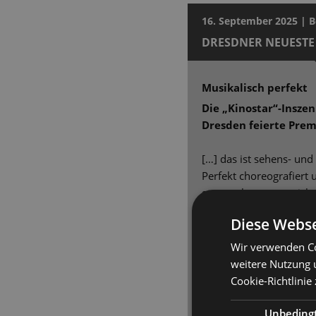
16. September 2025 | 
DRESDNER NEUESTE
Musikalisch perfekt
Die „Kinostar“-Insze
Dresden feierte Prem
[…] das ist sehens- und
Perfekt choreografiert 
gesetzt, kann man sich m
Minuten lang unterhalte
Diese Webse
Kalaitzi macht ihre Sach
Gegenpart, Gero Wendorf
Wir verwenden Co
überzeugender Hallodri,
weitere Nutzung 
überzeugt […] Ein wirkl
Cookie-Richtlinie
Inszenierung ist jedoch
Harmonists“, sieben män
Unbeding