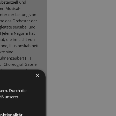
ubstanziell und
hen Musical-
nter der Leitung von
rte das Orchester der
gleitete sensibel und
] Jelena Nagorni hat
t, die im Licht von
e, Illusionskabinett
kte sind
Bühnenzauber! […]
d, Choreograf Gabriel
atsoperette zaubern
×
nsbesondere der
d Kompagnon Max (Gero
iebte Ruth (Dimitra
sern. Durch die
e Vorbild Thorn
äß unserer
ewegenden Akzente. […]
n bis zu diesem sich
abendfüllenden
nktionalität