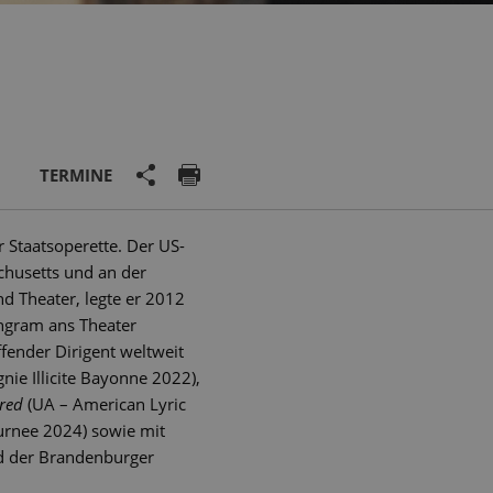
TERMINE
er Staatsoperette. Der US-
chusetts und an der
nd Theater, legte er 2012
Ingram ans Theater
fender Dirigent weltweit
ie Illicite Bayonne 2022),
red
(UA – American Lyric
rnee 2024) sowie mit
d der Brandenburger