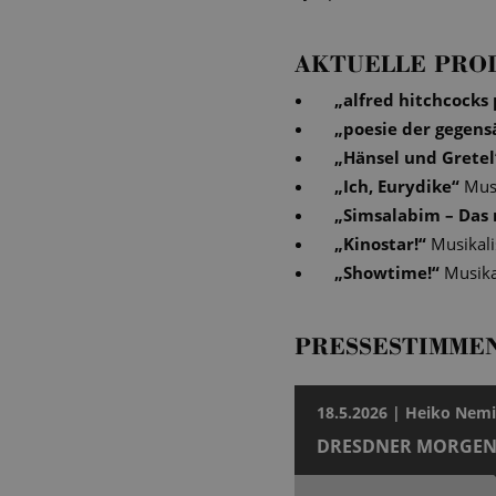
AKTUELLE PRO
„
alfred hitchcocks
„
poesie der gegens
„
Hänsel und Gretel
„
Ich, Eurydike
“
Musi
„
Simsalabim – Das 
„
Kinostar!
“
Musikali
„
Showtime!
“
Musika
PRESSESTIMME
18.5.2026 | Heiko Nemi
DRESDNER MORGEN