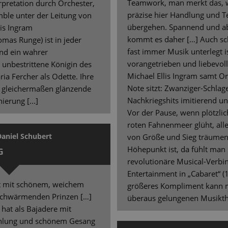
Teamwork, man merkt das, w
erpretation durch Orchester,
präzise hier Handlung und T
ble unter der Leitung von
übergehen. Spannend und a
lis Ingram
kommt es daher […] Auch sch
mas Runge) ist in jeder
fast immer Musik unterlegt i
und ein wahrer
vorangetrieben und liebevoll
unbestrittene Königin des
Michael Ellis Ingram samt Or
ria Fercher als Odette. Ihre
Note sitzt: Zwanziger-Schlage
h gleichermaßen glänzende
Nachkriegshits imitierend un
ierung [...]
Vor der Pause, wenn plötzli
roten Fahnenmeer glüht, alle
Daniel Schubert
von Größe und Sieg träumen
Höhepunkt ist, da fühlt man 
G
revolutionäre Musical-Verbi
Entertainment in „Cabaret“ (1
nzt mit schönem, weichem
größeres Kompliment kann 
 schwärmenden Prinzen […]
überaus gelungenen Musikth
 hat als Bajadere mit
ahlung und schönem Gesang