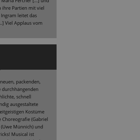
a Maria Fercher […] und
ihre Partien mit viel
 Ingram leitet das
[…] Viel Applaus vom
em neuen, packenden,
de durchhängenden
hlichte, schnell
dig ausgestaltete
zeitgeistigen Kostüme
e Choreografie (Gabriel
ht (Uwe Münnich) und
icks! Musical ist