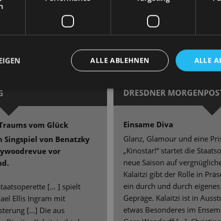
h
Erzählbogen spannen. Er strahl
die fantastischen Chorgesang
begeistert. Er zaubert mit b
ts bieten und witzig
Perfektion, er singt, er tanzt, 
ngsabläufe, die man sich
Herzen.
EIGEN
ALLE ABLEHNEN
ALLE A
16. September 2025 | Guido 
ens Daniel Schubert
DRESDNER MORGENPOS
G
Einsame Diva
s Traums vom Glück
Glanz, Glamour und eine Pr
n Singspiel von Benatzky
„Kinostar!“ startet die Staat
llywoodrevue vor
neue Saison auf vergnügliche
nd.
Kalaitzi gibt der Rolle in Pr
ein durch und durch eigene
taatsoperette [… ] spielt
Gepräge. Kalaitzi ist in Aus
ael Ellis Ingram mit
etwas Besonderes im Ensembl
sterung […] Die aus