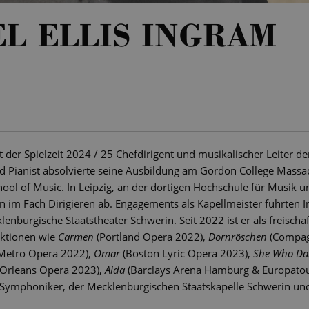
L ELLIS INGRAM
it der Spielzeit 2024 / 25 Chefdirigent und musikalischer Leiter d
d Pianist absolvierte seine Ausbildung am Gordon College Massa
ool of Music. In Leipzig, an der dortigen Hochschule für Musik u
 im Fach Dirigieren ab. Engagements als Kapellmeister führten 
burgische Staatstheater Schwerin. Seit 2022 ist er als freischaf
uktionen wie
Carmen
(Portland Opera 2022),
Dornröschen
(Compagn
 Metro Opera 2022),
Omar
(Boston Lyric Opera 2023),
She Who Da
Orleans Opera 2023),
Aida
(Barclays Arena Hamburg & Europatou
 Symphoniker, der Mecklenburgischen Staatskapelle Schwerin un