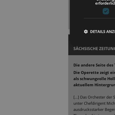
erforderlic
verschiedenen Rollen, 
à la Comedian Harmonis
choreografierte Bewegu
gern anschaut.
DETAILS ANZ
15. September 2025 | J
SÄCHSISCHE ZEITUN
Die andere Seite de
Die Operette zeigt ei
als schwungvolle Ho
aktuellem Hintergru
[…] Das Orchester der S
unter Chefdirigent Mich
ausdrucksstarker Begei