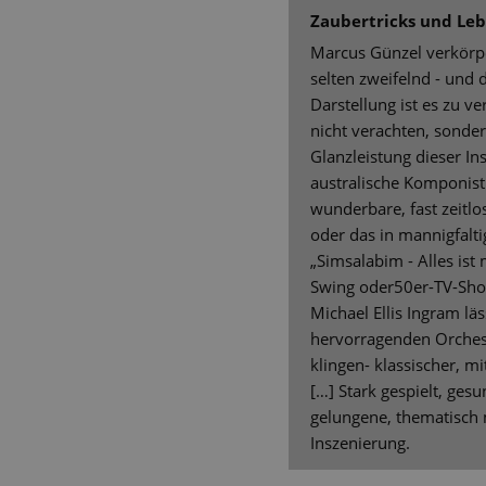
Zaubertricks und Le
Marcus Günzel verkörper
selten zweifelnd - und 
Darstellung ist es zu v
nicht verachten, sonder
Glanzleistung dieser In
australische Komponist
wunderbare, fast zeitl
oder das in mannigfalt
„Simsalabim - Alles ist 
Swing oder50er-TV-Show
Michael Ellis Ingram lä
hervorragenden Orches
klingen- klassischer, m
[…] Stark gespielt, ges
gelungene, thematisch
Inszenierung.