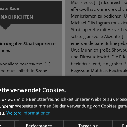
Musik goss […] ideenreich, s
Beate Baum
effektvoll ist, ohne die üblic
Manierismen zu bedienen. U
 NACHRICHTEN
Michael Ellis Ingram musizie
Staatsoperette mit Verve, be
setzte glanzvolle Akzente. […
eine wandelbare Bühne gebau
nierung der Staatsoperette
Uwe Münnich große Showbühn
iere.
und Filmstudiowird. Die Effe
beeindruckend, ein großer 
 vor allem hörenswert. […]
Regisseur Matthias Reichwal
und musikalisch in Szene
Pitoni und das Team der Sta
it „Kinostar“ [...] 90
mitreißendes Theater. […] I
n lassen. […] Dimitra
ite verwendet Cookies.
verratene Jugendfreund un
e großartig. […] Ihr
Wendorf), die verlassene Gel
f als Axel Swift, ist ein
okies, um die Benutzerfreundlichkeit unserer Website zu verbes
Kalaitzi) und das verleugnet
 der ebenfalls gesanglich
unserer Webseite stimmen Sie der Verwendung von Cookies gem
(Christian Grygas) setzen b
icher Pluspunkt der
 zu.
Weitere Informationen
Marcus Günzel (Kalanag) kan
 die Idee der „Hollywood
aufbäumenden Schluss den 
nliche Darsteller in
t
Performance
Targeting
Fu