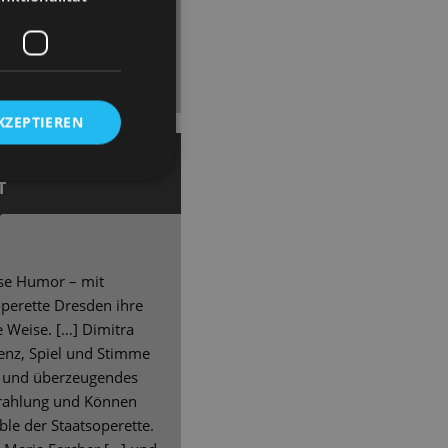
t, er fasziniert, er
eeindruckender
er spielt sich in die
KZEPTIEREN
Glaner
T
ise Humor – mit
soperette Dresden ihre
 Weise. […] Dimitra
äsenz, Spiel und Stimme
s und überzeugendes
strahlung und Können
e der Staatsoperette.