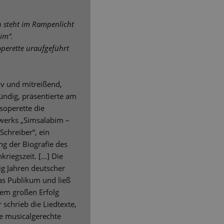
on steht im Rampenlicht
im“.
perette uraufgeführt
iv und mitreißend,
ründig, präsentierte am
operette die
werks „Simsalabim –
chreiber“, ein
ang der Biografie des
riegszeit. […] Die
zig Jahren deutscher
as Publikum und ließ
em großen Erfolg
 schrieb die Liedtexte,
ne musicalgerechte