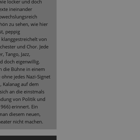
ie locker und doch
exte ineinander
bwechslungsreich
ön zu sehen, wie hier
st, peppig
 klanggestreichelt von
chester und Chor. Jede
r, Tango, Jazz,
d doch eigenwillig.
ch die Bühne in einem
 ohne jedes Nazi-Signet
, Kalanag auf dem
sich an die einstmals
ndung von Politik und
966) erinnert. Ein
man diesem neuen,
eater nicht machen.