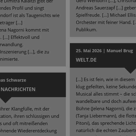
Gero Wendorff […], Christin
Dimitra Kalaitzi gibt der
Andreas Sauerzapf […] geben 
endes Profil und singt
Spielfreude. […] Michael Ellis
dorf ist als Taugenichts wie
Orchester mit feiner Hand. 
eträger […]
Publikum.
lena Nagorni kommt mit
 […] Effektvoll und
erwandlung.
25. Mai 2026 | Manuel Brug
nszenierung […], die zu
nimierte.
WELT.DE
[...] Es ist fein, wie in dies
eas Schwarze
klug gefeilten, keine Sekun
 NACHRICHTEN
Musical alles stimmt – die sc
wandelbare und doch aufwen
Bühne (Jelena Nagorni), die 
n ihrer Klangfülle, mit der
(Tanja Liebermann), die flott
ation, ihren schlüssigen und
Pitoni), das sprechende Lic
s und oft mitreißenden
natürlich die echten Zaubertr
lohnende Wiederentdeckung