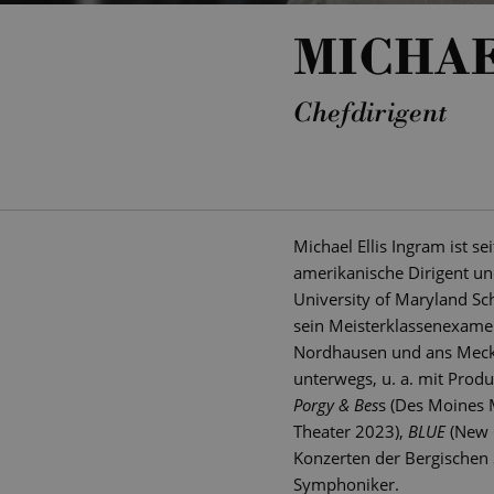
MICHAE
Chefdirigent
Michael Ellis Ingram ist se
amerikanische Dirigent un
University of Maryland Sch
sein Meisterklassenexamen
Nordhausen und ans Mecklen
unterwegs, u. a. mit Prod
Porgy & Bes
s (Des Moines
Theater 2023),
BLUE
(New 
Konzerten der Bergischen
Symphoniker.