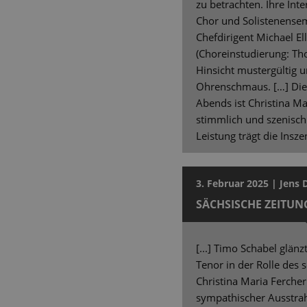
zu betrachten. Ihre Int
Chor und Solistenensem
Chefdirigent Michael El
(Choreinstudierung: Tho
Hinsicht mustergültig 
Ohrenschmaus. […] Die 
Abends ist Christina Ma
stimmlich und szenisc
Leistung trägt die Inszen
3. Februar 2025 | Jens 
SÄCHSISCHE ZEITUN
[...] Timo Schabel glä
Tenor in der Rolle des
Christina Maria Fercher
sympathischer Ausstr