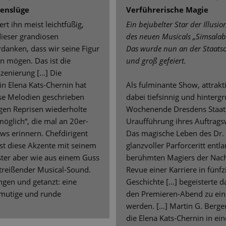
benslüge
Verführerische Magie
t ihn meist leichtfüßig,
Ein bejubelter Star der Illusi
dieser grandiosen
des neuen Musicals „Simsalab
erdanken, dass wir seine Figur
Das wurde nun an der Staatso
n mögen. Das ist die
und groß gefeiert.
szenierung […] Die
in Elena Kats-Chernin hat
Als fulminante Show, attrakt
ose Melodien geschrieben
dabei tiefsinnig und hinterg
igen Reprisen wiederholte
Wochenende Dresdens Staats
möglich“, die mal an 20er-
Uraufführung ihres Auftrags
s erinnern. Chefdirigent
Das magische Leben des Dr. S
sst diese Akzente mit seinem
glanzvoller Parforceritt entl
ter aber wie aus einem Guss
berühmten Magiers der Nachk
itreißender Musical-Sound.
Revue einer Karriere in fünf
ungen und getanzt: eine
Geschichte […] begeisterte d
 mutige und runde
den Premieren-Abend zu ein
werden. […] Martin G. Berger
die Elena Kats-Chernin in ei