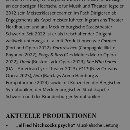
an der dortigen Hochschule für Musik und Theater, legte er
2012 sein Meisterklassenexamen im Fach Dirigieren ab.
Engagements als Kapellmeister führten Ingram ans Theater
Nordhausen und ans Mecklenburgische Staatstheater
Schwerin. Seit 2022 ist er als freischaffender Dirigent
weltweit unterwegs, u. a. mit Produktionen wie
Carmen
(Portland Opera 2022),
Dornröschen
(Compagnie Illicite
Bayonne 2022),
Porgy & Bes
s (Des Moines Metro Opera
2022),
Omar
(Boston Lyric Opera 2023),
She Who Dared
(UA – American Lyric Theater 2023),
BLUE
(New Orleans
Opera 2023),
Aida
(Barclays Arena Hamburg &
Europatournee 2024) sowie mit Konzerten der Bergischen
Symphoniker, der Mecklenburgischen Staatskapelle
Schwerin und der Brandenburger Symphoniker.
AKTUELLE PRODUKTIONEN
„
alfred hitchcocks psycho
“
Musikalische Leitung