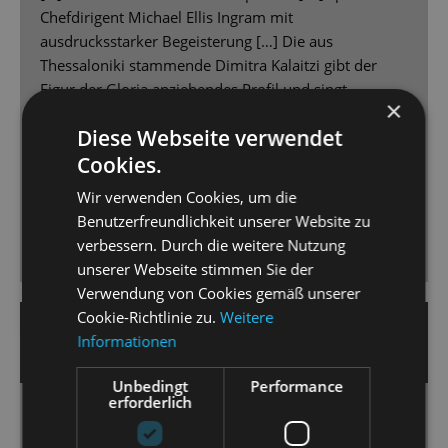
Chefdirigent Michael Ellis Ingram mit
ausdrucksstarker Begeisterung […] Die aus
Thessaloniki stammende Dimitra Kalaitzi gibt der
Figur der Gloria anziehendes Profil und singt
×
anrührend.[…] Gero Wendorf ist als Taugenichts wie
Diese Webseite verwendet
als Charmeur Sympathieträger […]
das Bühnenbild von Jelena Nagorni kommt mit
Cookies.
wenigen Elementen aus. […] Effektvoll und
Wir verwenden Cookies, um die
überraschend ist die Verwandlung.
Benutzerfreundlichkeit unserer Website zu
[…] eine überzeugende Inszenierung […], die zu
verbessern. Durch die weitere Nutzung
frenetischem Applaus animierte.
unserer Webseite stimmen Sie der
Verwendung von Cookies gemäß unserer
Cookie-Richtlinie zu.
Weitere
25. Mai 2026 | Manuel Brug
Informationen
WELT.DE
Unbedingt
Performance
erforderlich
[...] Es ist fein, wie in diesem neuen, packenden, klug
gefeilten, keine Sekunde durchhängenden Musical