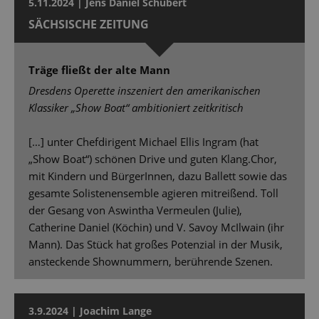
5.11.2024 | Jens Daniel Schubert
SÄCHSISCHE ZEITUNG
Träge fließt der alte Mann
Dresdens Operette inszeniert den amerikanischen
Klassiker „Show Boat“ ambitioniert zeitkritisch
[…] unter Chefdirigent Michael Ellis Ingram (hat
„Show Boat“) schönen Drive und guten Klang.Chor,
mit Kindern und BürgerInnen, dazu Ballett sowie das
gesamte Solistenensemble agieren mitreißend. Toll
der Gesang von Aswintha Vermeulen (Julie),
Catherine Daniel (Köchin) und V. Savoy McIlwain (ihr
Mann). Das Stück hat großes Potenzial in der Musik,
ansteckende Shownummern, berührende Szenen.
3.9.2024 | Joachim Lange