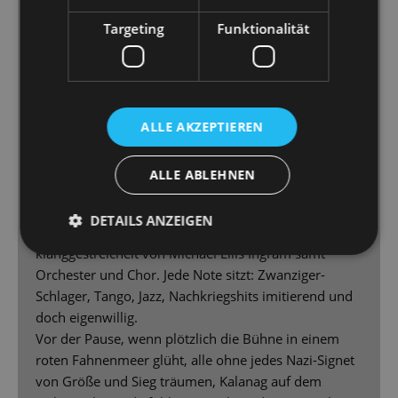
alles stimmt – die schlichte, schnell wandelbare und
Targeting
Funktionalität
doch aufwendig ausgestaltete Bühne (Jelena
Nagorni), die zeitgeistigen Kostüme (Tanja
Liebermann), die flotte Choreografie (Gabriel Pitoni),
das sprechende Licht (Uwe Münnich) und natürlich
die echten Zaubertricks! Musical ist Teamwork, man
ALLE AKZEPTIEREN
merkt das, wie locker und doch präzise hier
Handlung und Texte ineinander übergehen.
ALLE ABLEHNEN
Spannend und abwechslungsreich kommt es daher
[…] Auch schön zu sehen, wie hier fast immer Musik
DETAILS ANZEIGEN
unterlegt ist, peppig vorangetrieben und liebevoll
klanggestreichelt von Michael Ellis Ingram samt
Orchester und Chor. Jede Note sitzt: Zwanziger-
Schlager, Tango, Jazz, Nachkriegshits imitierend und
doch eigenwillig.
Vor der Pause, wenn plötzlich die Bühne in einem
roten Fahnenmeer glüht, alle ohne jedes Nazi-Signet
von Größe und Sieg träumen, Kalanag auf dem