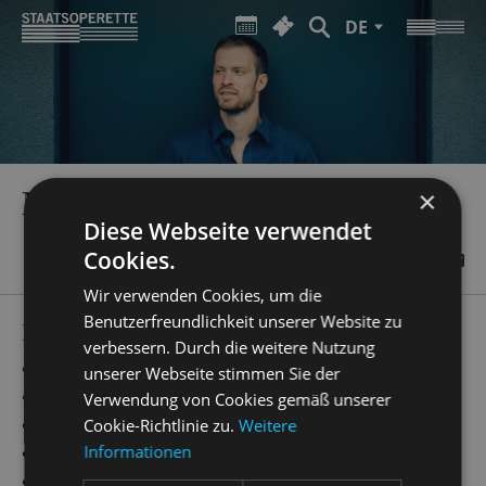
DE
MATTHIAS REICHWALD
×
Diese Webseite verwendet
Cookies.
Wir verwenden Cookies, um die
Benutzerfreundlichkeit unserer Website zu
PRODUCTIONS
verbessern. Durch die weitere Nutzung
„
Emil und die Detektive
“
Regie
unserer Webseite stimmen Sie der
„
Anything Goes
“
Regie
Verwendung von Cookies gemäß unserer
„
Simsalabim
“
Regie
Cookie-Richtlinie zu.
Weitere
Informationen
„
Kinostar!
“
Regie
„
Cabaret
“
Regie