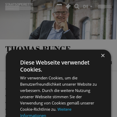
DE
THOMAS RUNGE
×
Diese Webseite verwendet
Cookies.
Wir verwenden Cookies, um die
PRODUCTIONS
Benutzerfreundlichkeit unserer Website zu
„
Simsalabim
“
Chorleitung
verbessern. Durch die weitere Nutzung
„
die lustige witwe
“
Chorleitung
unserer Webseite stimmen Sie der
„
Evita
“
Chorleitung
Verwendung von Cookies gemäß unserer
„
Ball im Savoy
“
Chorleitung
Cookie-Richtlinie zu.
Weitere
Informationen
„
Cabaret
“
Chorleitung