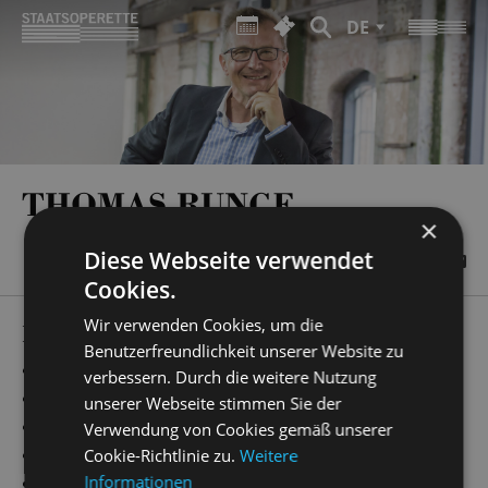
DE
THOMAS RUNGE
×
Diese Webseite verwendet
Cookies.
Wir verwenden Cookies, um die
PRODUCTIONS
Benutzerfreundlichkeit unserer Website zu
„
Simsalabim
“
Chorleitung
verbessern. Durch die weitere Nutzung
„
die lustige witwe
“
Chorleitung
unserer Webseite stimmen Sie der
„
Evita
“
Chorleitung
Verwendung von Cookies gemäß unserer
„
Ball im Savoy
“
Chorleitung
Cookie-Richtlinie zu.
Weitere
Informationen
„
Cabaret
“
Chorleitung