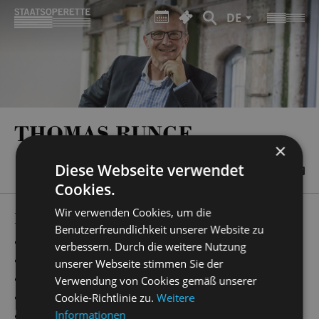
DE
THOMAS RUNGE
×
Diese Webseite verwendet
Cookies.
Wir verwenden Cookies, um die
PRODUCTIONS
Benutzerfreundlichkeit unserer Website zu
„
Simsalabim
“
Chorleitung
verbessern. Durch die weitere Nutzung
„
die lustige witwe
“
Chorleitung
unserer Webseite stimmen Sie der
„
Evita
“
Chorleitung
Verwendung von Cookies gemäß unserer
„
Ball im Savoy
“
Chorleitung
Cookie-Richtlinie zu.
Weitere
Informationen
„
Cabaret
“
Chorleitung