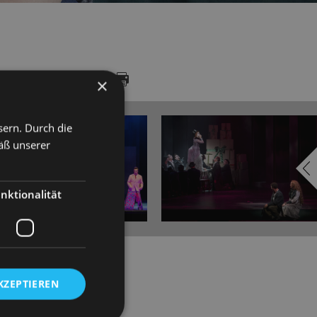
LERY
DATES
×
sern. Durch die
äß unserer
nktionalität
KZEPTIEREN