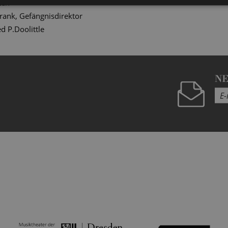
ten
rank, Gefängnisdirektor
ed P.Doolittle
N