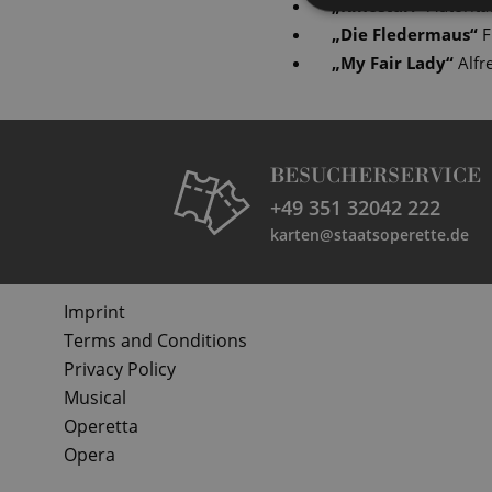
„
Kinostar!
“
Autoritä
„
Die Fledermaus
“
F
„
My Fair Lady
“
Alfr
BESUCHERSERVICE
+49 351 32042 222
karten@staatsoperette.de
Imprint
Terms and Conditions
Privacy Policy
Musical
Operetta
Opera