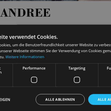
 ANDREE
GAL
ite verwendet Cookies.
okies, um die Benutzerfreundlichkeit unserer Website zu verbes
unserer Webseite stimmen Sie der Verwendung von Cookies gem
 zu.
Weitere Informationen
t
Performance
Targeting
Fu
h
EIGEN
ALLE ABLEHNEN
ALLE A
 Schreiber/ Magier Hanussen/ Vater Junkers/ Regisseur/ u. a.
Baron Mirka Zeta