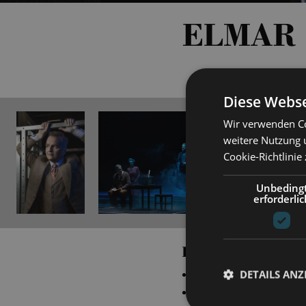
ELMAR
Diese Webse
Wir verwenden Co
weitere Nutzung 
Cookie-Richtlinie
Unbeding
erforderlic
PRODUCTIONS
DETAILS ANZ
„
Simsalabim
“
Vater
„
die lustige witwe
“