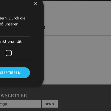
×
sern. Durch die
äß unserer
DATES
nktionalität
KZEPTIEREN
EWSLETTER
SEND