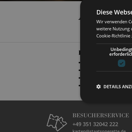
ANKE A
Diese Webse
Wir verwenden Co
weitere Nutzung 
Cookie-Richtlinie
Unbeding
PRODUCTIONS
erforderlic
„
Emil und die Dete
„
Hänsel und Gretel
„
Kinostar!
“
Kostüm
„
Die Fledermaus
“
K
DETAILS ANZ
BESUCHERSERVICE
+49 351 32042 222
karten@staatsoperette.de