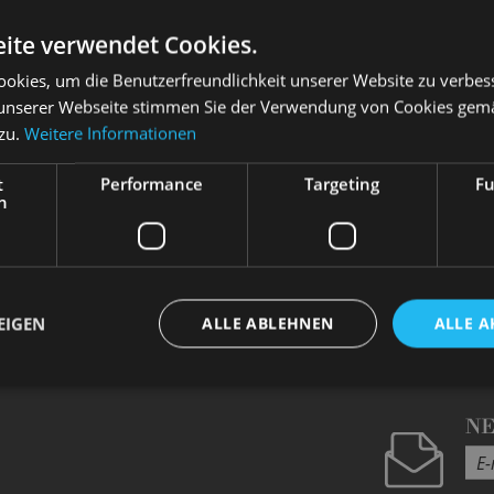
LEITH
ite verwendet Cookies.
okies, um die Benutzerfreundlichkeit unserer Website zu verbes
unserer Webseite stimmen Sie der Verwendung von Cookies gem
 zu.
Weitere Informationen
t
Performance
Targeting
Fu
h
ktive
“
Kostüme
“
Kostüme
ostüme
EIGEN
ALLE ABLEHNEN
ALLE A
N