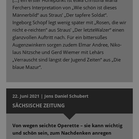
[…] ein erster Höhepunkt ist etwa Christina Maria
Ferchers Interpretation von „Wie schön ist dieses
Männerbild“ aus Straus’ „Der tapfere Soldat“.
Ingeborg Schöpf legt wenig später mit „Rosen, die wir
nicht e-reichten“ aus Straus’ „Der letzteWalzer“ einen
glanzvollen Auftritt nach. Für ein bittersüßes
Augenzwinkern sorgen zudem Elmar Andree, Niko-
laus Nitzsche und Gerd Wiemer mit Lehárs
„Verrauscht sind längst der Jugend Zeiten“ aus „Die
blaue Mazur“.
22. Juni 2021 | Jens Daniel Schubert
SÄCHSISCHE ZEITUNG
Von wegen seichte Operette – sie kann wichtig
und schön sein, zum Nachdenken anregen