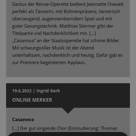
Gestus der Revue-Operette bedient Jeannette Oswald
perfekt als Tänzerin, mit Bühnenpräsenz, tänzerisch
überzeugend, augenzwinkerndem Spiel und mit
guter Gesangstechnik. Matthias Störmer gibt der
Titelpartie viel Nachdenklichkeit mit. […]
„Casanova“ an der Staatsoperette hat schöne Bilder.
Mit schwungvoller Musik ist der Abend
unterhaltsam, nachdenklich und heutig. Dafür gab es
zur Premiere begeisterten Applaus.
19.6.2022 | Ingrid Gerk
ONLINE MERKER
Casanova
[…] Der gut singende Chor (Einstudierung: Thomas
Runge), das gut tanzende Ballett in oft witzigen