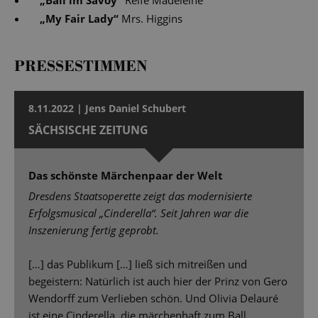
„
Ball im Savoy
“
Reife Madeleine
„
My Fair Lady
“
Mrs. Higgins
PRESSESTIMMEN
8.11.2022 | Jens Daniel Schubert
SÄCHSISCHE ZEITUNG
Das schönste Märchenpaar der Welt
Dresdens Staatsoperette zeigt das modernisierte
Erfolgsmusical „Cinderella“. Seit Jahren war die
Inszenierung fertig geprobt.
[…] das Publikum […] ließ sich mitreißen und
begeistern: Natürlich ist auch hier der Prinz von Gero
Wendorff zum Verlieben schön. Und Olivia Delauré
ist eine Cinderella, die märchenhaft zum Ball