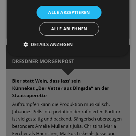
Herrero Gimeno konnte sich als feurig-spanische
Dolores selbst spielen. […] Die Kostüme von Edith
ALLE AKZEPTIEREN
Kollath sind teils raffiniert geschnitten, teils – typisch
Revue – in schillernder Farbigkeit mit Glanz und
ALLE ABLEHNEN
Glamour und auch mit witzigen Einfällen.
DETAILS ANZEIGEN
31.01.2022 | Guido Glaner
DRESDNER MORGENPOST
Bier statt Wein, dass lass’ sein
Künnekes „Der Vetter aus Dingsda“ an der
Staatsoperette
Auftrumpfen kann die Produktion musikalisch.
Johannes Pells Interpretation der rafinierten Partitur
ist vielgestaltig und packend. Sängerisch überzeugen
besonders Amelie Müller als Julia, Christina Maria
Fercher als Hannchen, Markus Liske als Josse und