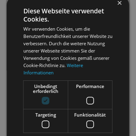
×
Formationen, wie dem Häschen-Ballett der Ballett-
Diese Webseite verwendet
Häschen in Wien (allzu wörtlich genommen),
Cookies.
Soldaten, Sittenpolizei, Nonnen usw. (Choreografie:
Jörn-Felix Alt) und das Orchester der Staatsoperette
Wir verwenden Cookies, um die
(Musikalische Leitung: Christian Garbosnik) bildeten
Benutzerfreundlichkeit unserer Website zu
eine gute Grundlage für das Solisten-Ensemble, von
verbessern. Durch die weitere Nutzung
dem die prächtig singende und spielende Ingeborg
unserer Webseite stimmen Sie der
Schöpf als Kaisern Maria Theresia ihrer Rolle Profil
Verwendung von Cookies gemäß unserer
und Niveau verlieh, und Christina Maria Fercher als
Cookie-Richtlinie zu.
Weitere
von gleich mehreren begehrte Laura mit Anmut,
Informationen
Charme und niveauvollem Schöngesang die Herzen
Unbedingt
Performance
eroberte und keine Wünsche offen ließ.
erforderlich
[...] Als Barbarina konnte die über allem in einem
Schwebe-Rahmen schwebende Jeannette Oswald
überzeugen, die echt revuemäßig sang und tanzte,
Targeting
Funktionalität
und als kesse Berliner Göre namens Trude Florentine
Schumacher mit ihrem beachtlichen
komödiantischen Darstellungstalent. […] Dominica