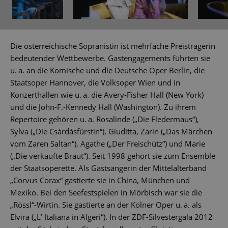
Die österreichische Sopranistin ist mehrfache Preisträgerin
bedeutender Wettbewerbe. Gastengagements führten sie
u. a. an die Komische und die Deutsche Oper Berlin, die
Staatsoper Hannover, die Volksoper Wien und in
Konzerthallen wie u. a. die Avery-Fisher Hall (New York)
und die John-F.-Kennedy Hall (Washington). Zu ihrem
Repertoire gehören u. a. Rosalinde („Die Fledermaus“),
Sylva („Die Csárdásfürstin“), Giuditta, Zarin („Das Märchen
vom Zaren Saltan“), Agathe („Der Freischütz“) und Marie
(„Die verkaufte Braut“). Seit 1998 gehört sie zum Ensemble
der Staatsoperette. Als Gastsängerin der Mittelalterband
„Corvus Corax“ gastierte sie in China, München und
Mexiko. Bei den Seefestspielen in Mörbisch war sie die
„Rössl“-Wirtin. Sie gastierte an der Kölner Oper u. a. als
Elvira („L’ Italiana in Algeri“). In der ZDF-Silvestergala 2012