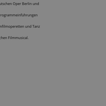
tschen Oper Berlin und
r Programmeinführungen
Tonfilmoperetten und Tanz
chen Filmmusical.