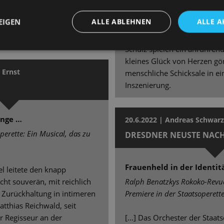
“, schließt diesen
Günzel, anfangs der coole Co
hen und schmerzenden Abend
meisterhaft auf der Klaviatu
EIGEN
ALLE ABLEHNEN
ALLE A
s Publikums durcheinander
Entgrenzung [...] Fräulein Sch
und Bryan Rothfuss als jüdi
Schulz spielen ein anrühren
kleines Glück von Herzen gön
 Ernst
menschliche Schicksale in ei
Inszenierung.
inge …
20.6.2022 | Andreas Schwar
perette: Ein Musical, das zu
DRESDNER NEUSTE NAC
Frauenheld in der Identit
gel leitete den knapp
ht souverän, mit reichlich
Ralph Benatzkys Rokoko-Revu
Zurückhaltung in intimeren
Premiere in der Staatsoperett
tthias Reichwald, seit
er Regisseur an der
[…] Das Orchester der Staats