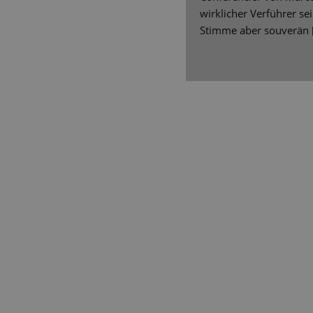
wirklicher Verführer se
Stimme aber souverän [.