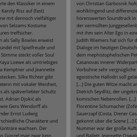
erte den Klassiker in einem
von Christian Garbosnik holte
Karoly Risz auf (fast)
wohlklingend und differenzie
e mit dennoch vielfältiger
hörenswerten Soundtrack in 
 von Selzams Kostüme
der vermüllten Junggeselle
uren treffsicher.
mit ihm sein Alter Ego in ei
n als Sally Bowles erweist
Judith Wiemers hat sich für 
bündel mit Spielfreude und
Dialoge im heutigen Deutsch 
e Stimme steckt voller Soul
dem mephistophelischen Pet
 Kaya Loewe als umtriebiges
Casanovas innerer Widerpart
na Kemptner und Jeannette
Vorbühne sehr vergnüglich
ecken. Silke Richter gibt
egoistische Hallodri soll gel
terin mit vokaler Weisheit,
[…] Die guten Witze macht 
als spätverliebter Schultz
Dietrich Seydlitz, der ungek
st. Adrian Djokić als
komischen Nebenrollen. […] 
sowie Gero Wendorff als
Florentine Schumacher (Zof
der Ernst Ludwig
Sauerzapf (Costa, Diener Cas
rschiedliche Charaktere und
gekonnt über die Szene […] 
 Konträre wachsen. Der
Nummer war der große Auftri
us Günzel mag zwar kein
und Ballett. Jeannette Oswal