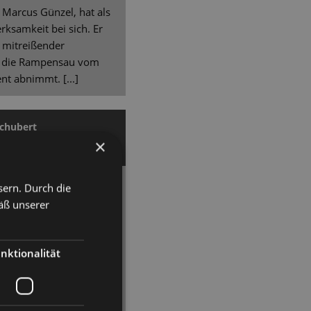
 Marcus Günzel, hat als
rksamkeit bei sich. Er
 mitreißender
n die Rampensau vom
t abnimmt. [...]
Schubert
×
sern. Durch die
bildgewaltiger
äß unserer
ird das Musical
end aktuellen Show.
nktionalität
eling geführt von Peter
tisch. [...] Marcus