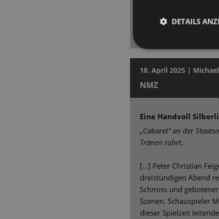
passend zur „neuen Zeit
grandiosen, erfreulic
DETAILS ANZ
ab, der die Gefühle de
rütteln dürfte.
18. April 2025 | Michael
NMZ
Eine Handvoll Silberl
„Cabaret“ an der Staatso
Tränen rührt
.
[...] Peter Christian Fei
dreistündigen Abend rec
Schmiss und gebotener 
Szenen. Schauspieler Ma
dieser Spielzeit leitend