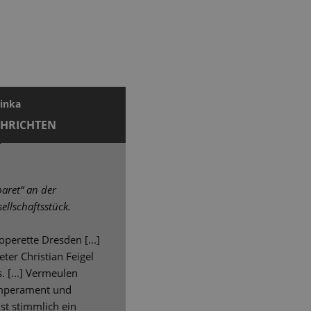
winka
CHRICHTEN
aret“ an der
sellschaftsstück.
operette Dresden [...]
ter Christian Feigel
 [...] Vermeulen
Temperament und
ist stimmlich ein