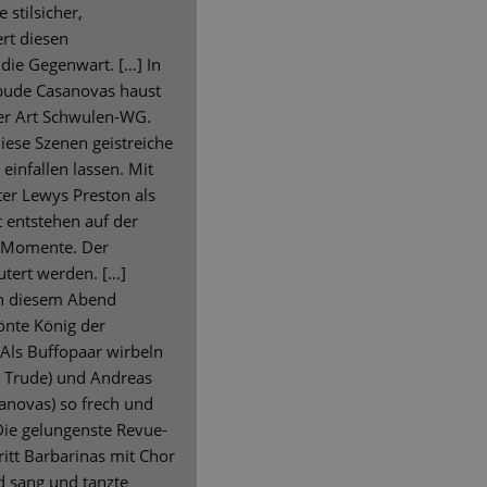
 stilsicher,
rt diesen
die Gegenwart. […] In
nbude Casanovas haust
ner Art Schwulen-WG.
diese Szenen geistreiche
einfallen lassen. Mit
er Lewys Preston als
 entstehen auf der
e Momente. Der
äutert werden. […]
an diesem Abend
rönte König der
Als Buffopaar wirbeln
e Trude) und Andreas
anovas) so frech und
Die gelungenste Revue-
tt Barbarinas mit Chor
d sang und tanzte