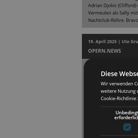
Adrian Djokic (Clifford
Vermeulen als Sally mit
Nachtclub-Röhre. Bravo
19. April 2025 | Ute 
OPERN.NEWS
Zeitgeschichte mit Fa
Diese Webse
In John Kanders Musical
Wir verwenden Co
Reichwald beglückende
weitere Nutzung 
Szenen zusammen.
Cookie-Richtlinie
[…] es ist ein mitreiße
Unbeding
hellen wie den dunkle
erforderlic
exzellenten Sängerdars
Musikern. […] Ein mäch