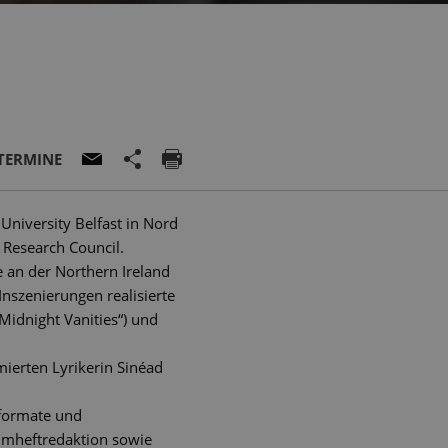
TERMINE
University Belfast in Nord
 Research Council.
e an der Northern Ireland
nszenierungen realisierte
Midnight Vanities“) und
ierten Lyrikerin Sinéad
sformate und
ammheftredaktion sowie