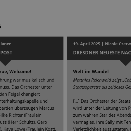
N
Glaner
19. April 2025 | Nicole Czer
POST
DRESDNER NEUESTE NA
nue, Welcome!
Welt im Wandel
führung war musikalisch und
Matthias Reichwald zeigt „Cab
enuss. Das Orchester unter
Staatsoperette als zeitloses Ge
tian Feigel changiert
nterhaltungskapelle und
[...] Das Orchester der Staats
tpartien überzeugen Marcus
wird unter der Leitung von Pe
ilke Richter (Fräulein
zum wahren Star des Abends.
uss (Herr Schultz), Gero
vermag es, ihre Sally mit 
, Kaya Löwe (Fräulein Kost),
Verletzlichkeit auszustatten, 