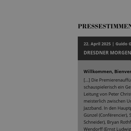
PRESSESTIMME
22. April 2025 | Guido 
DRESDNER MORGEN
Willkommen, Bienve
[...] Die Premierenauf
schauspielerisch ein G
Leitung von Peter Chris
meisterlich zwischen U
Jazzband. In den Haup
Günzel (Conférencier), S
Schneider), Bryan Rothf
Wendorff (Ernst Ludwig)