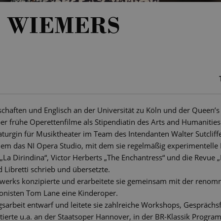
H WIEMERS
chaften und Englisch an der Universität zu Köln und der Queen’s 
er frühe Operettenfilme als Stipendiatin des Arts and Humanities
turgin für Musiktheater im Team des Intendanten Walter Sutcliff
dem das NI Opera Studio, mit dem sie regelmäßig experimentelle I
„La Dirindina“, Victor Herberts „The Enchantress“ und die Revue „
Libretti schrieb und übersetzte.
erks konzipierte und erarbeitete sie gemeinsam mit der renomm
nisten Tom Lane eine Kinderoper.
gsarbeit entwarf und leitete sie zahlreiche Workshops, Gespräch
itierte u.a. an der Staatsoper Hannover, in der BR-Klassik Progr