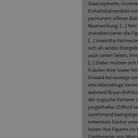
Staatsoperette, inszeni
Einheitsbühnenbild von 
permanent offener Bühn
Raumwirkung. […] Nini
charakterisieren die Fig
[...] Aswintha Vermeule
sich als wildes Energie
auch zarten Seiten, ihr
[...] Dabei müssen sich
Fräulein Kost sowie Ni
Oswald keineswegs verst
eine lebenskluge Vermie
während Bryan Rothfuss 
der tragische Verlierer i
jungenhafter Clifford 
zunehmend beängstigen
entwickeln höchst unte
lassen ihre Figuren ins
Conférencier von Marc