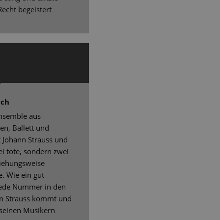
Recht begeistert
äch
ensemble aus
en, Ballett und
t Johann Strauss und
i tote, sondern zwei
iehungsweise
. Wie ein gut
 jede Nummer in den
von Strauss kommt und
 seinen Musikern