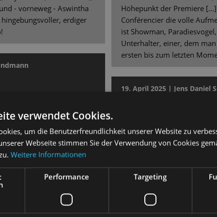
) und - vorneweg - Aswintha
Höhepunkt der Premiere [...]
 hingebungsvoller, erdiger
Conférencier die volle Aufme
!
ist Showman, Paradiesvogel,
Unterhalter, einer, dem ma
ersten bis zum letzten Momen
Grundmann
19. April 2025 | Jens Daniel 
SÄCHSISCHE ZEITUNG
llstricken
ite verwendet Cookies.
 „Cabaret“ bringt Matthias
okies, um die Benutzerfreundlichkeit unserer Website zu verbes
Berührende Schicksale in 
 Songs und bedrückende
unserer Webseite stimmen Sie der Verwendung von Cookies gem
Inszenierung
 zu.
Weitere Informationen
An Dresdens Staatsoperette w
nder Abend gelungen, in den
„Cabaret“ zu einer beängstig
t
Performance
Targeting
Fu
n Momenten – getragen von
h
tellern, Tänzern und
[...] Die Musik, mit gutem Fe
tiger Trommelwirbel,
Christian Feigel, wird bombas