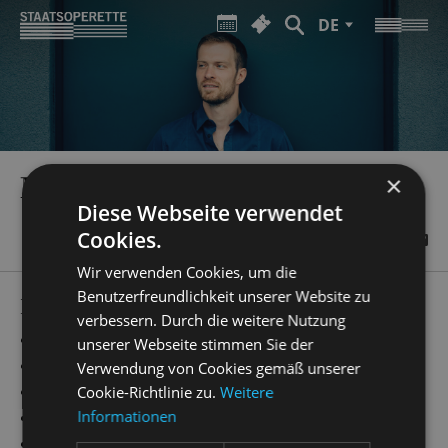
DE
MATTHIAS REICHWALD
×
Diese Webseite verwendet
Cookies.
Wir verwenden Cookies, um die
Benutzerfreundlichkeit unserer Website zu
PRODUCTIONS
verbessern. Durch die weitere Nutzung
„
Emil und die Detektive
“
Regie
unserer Webseite stimmen Sie der
„
Anything Goes
“
Regie
Verwendung von Cookies gemäß unserer
„
Simsalabim
“
Regie
Cookie-Richtlinie zu.
Weitere
Informationen
„
Kinostar!
“
Regie
„
Cabaret
“
Regie