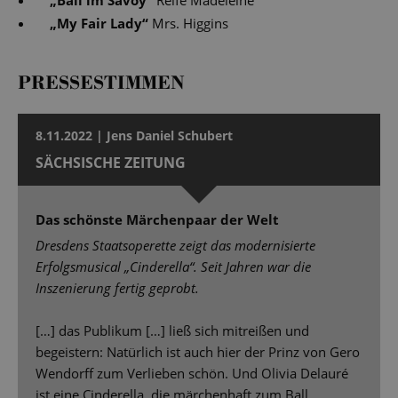
„
Ball im Savoy
“
Reife Madeleine
„
My Fair Lady
“
Mrs. Higgins
PRESSESTIMMEN
8.11.2022 | Jens Daniel Schubert
SÄCHSISCHE ZEITUNG
Das schönste Märchenpaar der Welt
Dresdens Staatsoperette zeigt das modernisierte
Erfolgsmusical „Cinderella“. Seit Jahren war die
Inszenierung fertig geprobt.
[…] das Publikum […] ließ sich mitreißen und
begeistern: Natürlich ist auch hier der Prinz von Gero
Wendorff zum Verlieben schön. Und Olivia Delauré
ist eine Cinderella, die märchenhaft zum Ball