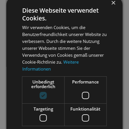
×
Formationen, wie dem Häschen-Ballett der Ballett-
Diese Webseite verwendet
Häschen in Wien (allzu wörtlich genommen),
Cookies.
Soldaten, Sittenpolizei, Nonnen usw. (Choreografie:
Jörn-Felix Alt) und das Orchester der Staatsoperette
Wir verwenden Cookies, um die
(Musikalische Leitung: Christian Garbosnik) bildeten
Benutzerfreundlichkeit unserer Website zu
eine gute Grundlage für das Solisten-Ensemble, von
verbessern. Durch die weitere Nutzung
dem die prächtig singende und spielende Ingeborg
unserer Webseite stimmen Sie der
Schöpf als Kaisern Maria Theresia ihrer Rolle Profil
Verwendung von Cookies gemäß unserer
und Niveau verlieh, und Christina Maria Fercher als
Cookie-Richtlinie zu.
Weitere
von gleich mehreren begehrte Laura mit Anmut,
Informationen
Charme und niveauvollem Schöngesang die Herzen
Unbedingt
Performance
eroberte und keine Wünsche offen ließ.
erforderlich
[...] Als Barbarina konnte die über allem in einem
Schwebe-Rahmen schwebende Jeannette Oswald
überzeugen, die echt revuemäßig sang und tanzte,
Targeting
Funktionalität
und als kesse Berliner Göre namens Trude Florentine
Schumacher mit ihrem beachtlichen
komödiantischen Darstellungstalent. […] Dominica