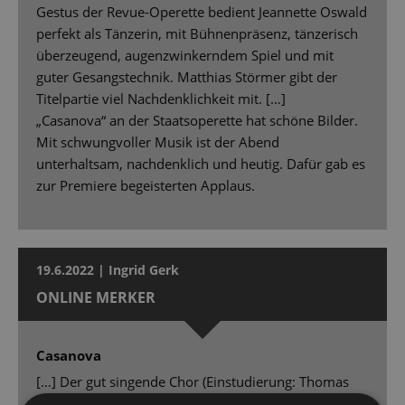
Gestus der Revue-Operette bedient Jeannette Oswald
perfekt als Tänzerin, mit Bühnenpräsenz, tänzerisch
überzeugend, augenzwinkerndem Spiel und mit
guter Gesangstechnik. Matthias Störmer gibt der
Titelpartie viel Nachdenklichkeit mit. […]
„Casanova“ an der Staatsoperette hat schöne Bilder.
Mit schwungvoller Musik ist der Abend
unterhaltsam, nachdenklich und heutig. Dafür gab es
zur Premiere begeisterten Applaus.
19.6.2022 | Ingrid Gerk
ONLINE MERKER
Casanova
[…] Der gut singende Chor (Einstudierung: Thomas
Runge), das gut tanzende Ballett in oft witzigen