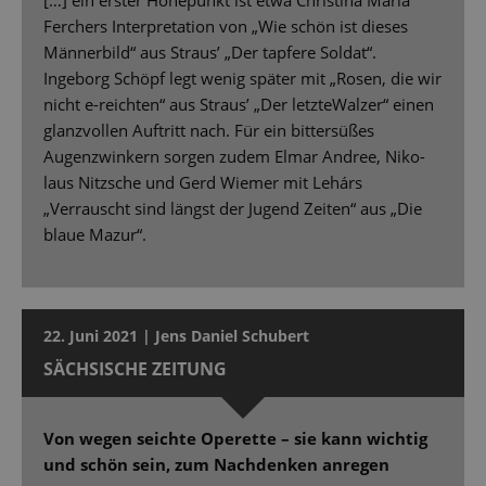
[…] ein erster Höhepunkt ist etwa Christina Maria
Ferchers Interpretation von „Wie schön ist dieses
Männerbild“ aus Straus’ „Der tapfere Soldat“.
Ingeborg Schöpf legt wenig später mit „Rosen, die wir
nicht e-reichten“ aus Straus’ „Der letzteWalzer“ einen
glanzvollen Auftritt nach. Für ein bittersüßes
Augenzwinkern sorgen zudem Elmar Andree, Niko-
laus Nitzsche und Gerd Wiemer mit Lehárs
„Verrauscht sind längst der Jugend Zeiten“ aus „Die
blaue Mazur“.
22. Juni 2021 | Jens Daniel Schubert
SÄCHSISCHE ZEITUNG
Von wegen seichte Operette – sie kann wichtig
und schön sein, zum Nachdenken anregen