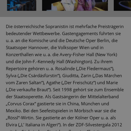
Die österreichische Sopranistin ist mehrfache Preisträgerin
bedeutender Wettbewerbe. Gastengagements führten sie
u. a. an die Komische und die Deutsche Oper Berlin, die
Staatsoper Hannover, die Volksoper Wien und in
Konzerthallen wie u. a. die Avery-Fisher Hall (New York)
und die John-F.-Kennedy Hall (Washington). Zu ihrem
Repertoire gehören u. a. Rosalinde („Die Fledermaus“),
Sylva („Die Csárdásfürstin“), Giuditta, Zarin („Das Märchen
vom Zaren Saltan“), Agathe („Der Freischütz“) und Marie
(„Die verkaufte Braut“). Seit 1998 gehört sie zum Ensemble
der Staatsoperette. Als Gastsängerin der Mittelalterband
„Corvus Corax“ gastierte sie in China, München und
Mexiko. Bei den Seefestspielen in Mörbisch war sie die
„Rössl“-Wirtin. Sie gastierte an der Kölner Oper u. a. als
Elvira („L’ Italiana in Algeri“). In der ZDF-Silvestergala 2012