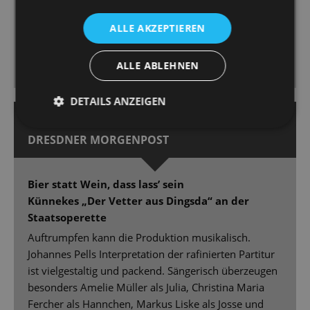
Herrero Gimeno konnte sich als feurig-spanische
Dolores selbst spielen. […] Die Kostüme von Edith
ALLE AKZEPTIEREN
Kollath sind teils raffiniert geschnitten, teils – typisch
Revue – in schillernder Farbigkeit mit Glanz und
ALLE ABLEHNEN
Glamour und auch mit witzigen Einfällen.
DETAILS ANZEIGEN
31.01.2022 | Guido Glaner
DRESDNER MORGENPOST
Bier statt Wein, dass lass’ sein
Künnekes „Der Vetter aus Dingsda“ an der
Staatsoperette
Auftrumpfen kann die Produktion musikalisch.
Johannes Pells Interpretation der rafinierten Partitur
ist vielgestaltig und packend. Sängerisch überzeugen
besonders Amelie Müller als Julia, Christina Maria
Fercher als Hannchen, Markus Liske als Josse und