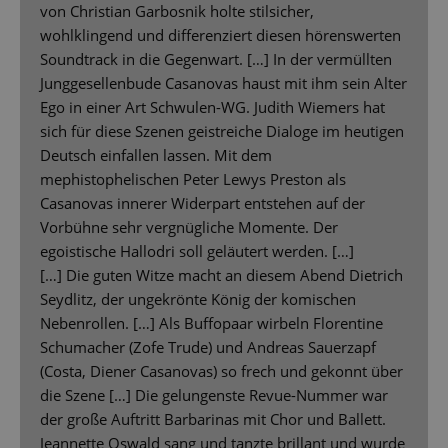
von Christian Garbosnik holte stilsicher,
wohlklingend und differenziert diesen hörenswerten
Soundtrack in die Gegenwart. […] In der vermüllten
Junggesellenbude Casanovas haust mit ihm sein Alter
Ego in einer Art Schwulen-WG. Judith Wiemers hat
sich für diese Szenen geistreiche Dialoge im heutigen
Deutsch einfallen lassen. Mit dem
mephistophelischen Peter Lewys Preston als
Casanovas innerer Widerpart entstehen auf der
Vorbühne sehr vergnügliche Momente. Der
egoistische Hallodri soll geläutert werden. […]
[…] Die guten Witze macht an diesem Abend Dietrich
Seydlitz, der ungekrönte König der komischen
Nebenrollen. […] Als Buffopaar wirbeln Florentine
Schumacher (Zofe Trude) und Andreas Sauerzapf
(Costa, Diener Casanovas) so frech und gekonnt über
die Szene […] Die gelungenste Revue-Nummer war
der große Auftritt Barbarinas mit Chor und Ballett.
Jeannette Oswald sang und tanzte brillant und wurde