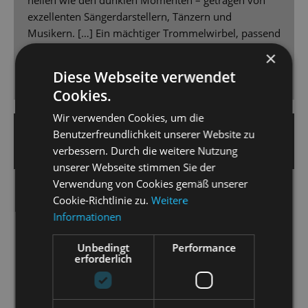
exzellenten Sängerdarstellern, Tänzern und
Musikern. […] Ein mächtiger Trommelwirbel, passend
zur „neuen Zeit“, schließt diesen grandiosen,
×
erfreulichen und schmerzenden Abend ab, der die
Diese Webseite verwendet
Gefühle des Publikums durcheinander rütteln dürfte.
Cookies.
Wir verwenden Cookies, um die
19. April 2025 | Jens Daniel Schubert
Benutzerfreundlichkeit unserer Website zu
verbessern. Durch die weitere Nutzung
SÄCHSISCHE ZEITUNG
unserer Webseite stimmen Sie der
Verwendung von Cookies gemäß unserer
Berührende Schicksale in bildgewaltiger
Cookie-Richtlinie zu.
Weitere
Inszenierung
Informationen
An Dresdens Staatsoperette wird das Musical „Cabaret“
Unbedingt
Performance
zu einer beängstigend aktuellen Show.
erforderlich
[...] Die Musik, mit gutem Feeling geführt von Peter
Christian Feigel, wird bombastisch. [...] Marcus