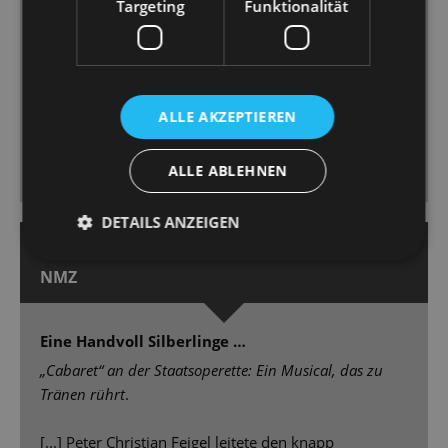
Targeting
Funktionalität
Günzel, anfangs der coole Conférencier, spielt
meisterhaft auf der Klaviatur der Verführung und
Entgrenzung [...] Fräulein Schneider (Silke Richter)
und Bryan Rothfuss als jüdischer Obsthändler Schulz
spielen ein anrührendes Paar, dem man ihr kleines
ALLE AKZEPTIEREN
Glück von Herzen gönnt. [...] berührende,
menschliche Schicksale in einer bildgewaltigen
ALLE ABLEHNEN
Inszenierung.
DETAILS ANZEIGEN
18. April 2025 | Michael Ernst
NMZ
Eine Handvoll Silberlinge …
„Cabaret“ an der Staatsoperette: Ein Musical, das zu
Tränen rührt
.
[...] Peter Christian Feigel leitete den knapp