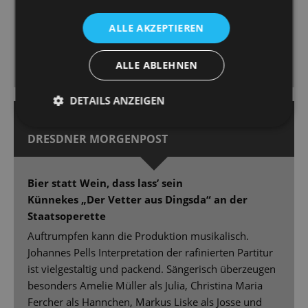
Herrero Gimeno konnte sich als feurig-spanische
Dolores selbst spielen. […] Die Kostüme von Edith
ALLE AKZEPTIEREN
Kollath sind teils raffiniert geschnitten, teils – typisch
Revue – in schillernder Farbigkeit mit Glanz und
ALLE ABLEHNEN
Glamour und auch mit witzigen Einfällen.
DETAILS ANZEIGEN
31.01.2022 | Guido Glaner
DRESDNER MORGENPOST
Bier statt Wein, dass lass’ sein
Künnekes „Der Vetter aus Dingsda“ an der
Staatsoperette
Auftrumpfen kann die Produktion musikalisch.
Johannes Pells Interpretation der rafinierten Partitur
ist vielgestaltig und packend. Sängerisch überzeugen
besonders Amelie Müller als Julia, Christina Maria
Fercher als Hannchen, Markus Liske als Josse und