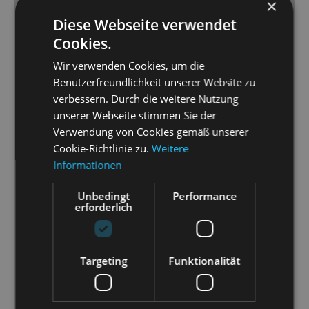
×
Formationen, wie dem Häschen-Ballett der Ballett-
Diese Webseite verwendet
Häschen in Wien (allzu wörtlich genommen),
Cookies.
Soldaten, Sittenpolizei, Nonnen usw. (Choreografie:
Jörn-Felix Alt) und das Orchester der Staatsoperette
Wir verwenden Cookies, um die
(Musikalische Leitung: Christian Garbosnik) bildeten
Benutzerfreundlichkeit unserer Website zu
eine gute Grundlage für das Solisten-Ensemble, von
verbessern. Durch die weitere Nutzung
dem die prächtig singende und spielende Ingeborg
unserer Webseite stimmen Sie der
Schöpf als Kaisern Maria Theresia ihrer Rolle Profil
Verwendung von Cookies gemäß unserer
und Niveau verlieh, und Christina Maria Fercher als
Cookie-Richtlinie zu.
Weitere
von gleich mehreren begehrte Laura mit Anmut,
Informationen
Charme und niveauvollem Schöngesang die Herzen
Unbedingt
Performance
eroberte und keine Wünsche offen ließ.
erforderlich
[...] Als Barbarina konnte die über allem in einem
Schwebe-Rahmen schwebende Jeannette Oswald
überzeugen, die echt revuemäßig sang und tanzte,
Targeting
Funktionalität
und als kesse Berliner Göre namens Trude Florentine
Schumacher mit ihrem beachtlichen
komödiantischen Darstellungstalent. […] Dominica