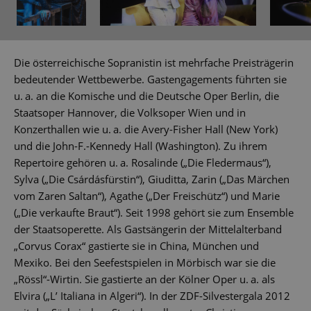
Die österreichische Sopranistin ist mehrfache Preisträgerin
bedeutender Wettbewerbe. Gastengagements führten sie
u. a. an die Komische und die Deutsche Oper Berlin, die
Staatsoper Hannover, die Volksoper Wien und in
Konzerthallen wie u. a. die Avery-Fisher Hall (New York)
und die John-F.-Kennedy Hall (Washington). Zu ihrem
Repertoire gehören u. a. Rosalinde („Die Fledermaus“),
Sylva („Die Csárdásfürstin“), Giuditta, Zarin („Das Märchen
vom Zaren Saltan“), Agathe („Der Freischütz“) und Marie
(„Die verkaufte Braut“). Seit 1998 gehört sie zum Ensemble
der Staatsoperette. Als Gastsängerin der Mittelalterband
„Corvus Corax“ gastierte sie in China, München und
Mexiko. Bei den Seefestspielen in Mörbisch war sie die
„Rössl“-Wirtin. Sie gastierte an der Kölner Oper u. a. als
Elvira („L’ Italiana in Algeri“). In der ZDF-Silvestergala 2012