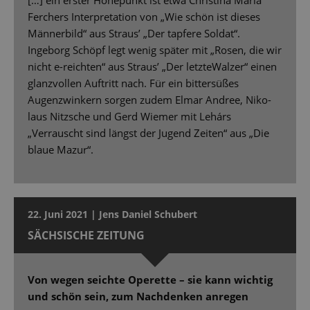
[…] ein erster Höhepunkt ist etwa Christina Maria
Ferchers Interpretation von „Wie schön ist dieses
Männerbild“ aus Straus’ „Der tapfere Soldat“.
Ingeborg Schöpf legt wenig später mit „Rosen, die wir
nicht e-reichten“ aus Straus’ „Der letzteWalzer“ einen
glanzvollen Auftritt nach. Für ein bittersüßes
Augenzwinkern sorgen zudem Elmar Andree, Niko-
laus Nitzsche und Gerd Wiemer mit Lehárs
„Verrauscht sind längst der Jugend Zeiten“ aus „Die
blaue Mazur“.
22. Juni 2021 | Jens Daniel Schubert
SÄCHSISCHE ZEITUNG
Von wegen seichte Operette – sie kann wichtig
und schön sein, zum Nachdenken anregen