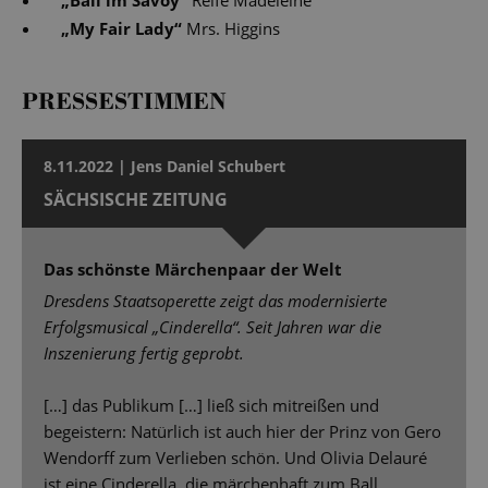
„
Ball im Savoy
“
Reife Madeleine
„
My Fair Lady
“
Mrs. Higgins
PRESSESTIMMEN
8.11.2022 | Jens Daniel Schubert
SÄCHSISCHE ZEITUNG
Das schönste Märchenpaar der Welt
Dresdens Staatsoperette zeigt das modernisierte
Erfolgsmusical „Cinderella“. Seit Jahren war die
Inszenierung fertig geprobt.
[…] das Publikum […] ließ sich mitreißen und
begeistern: Natürlich ist auch hier der Prinz von Gero
Wendorff zum Verlieben schön. Und Olivia Delauré
ist eine Cinderella, die märchenhaft zum Ball