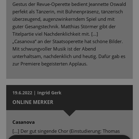
Gestus der Revue-Operette bedient Jeannette Oswald
perfekt als Tänzerin, mit Bühnenpräsenz, tänzerisch
überzeugend, augenzwinkerndem Spiel und mit
guter Gesangstechnik. Matthias Störmer gibt der
Titelpartie viel Nachdenklichkeit mit. […]
„Casanova“ an der Staatsoperette hat schöne Bilder.
Mit schwungvoller Musik ist der Abend
unterhaltsam, nachdenklich und heutig. Dafür gab es
zur Premiere begeisterten Applaus.
19.6.2022 | Ingrid Gerk
ONLINE MERKER
Casanova
[…] Der gut singende Chor (Einstudierung: Thomas
Runge), das gut tanzende Ballett in oft witzigen