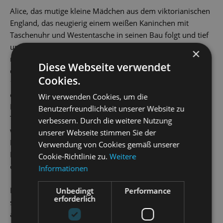
Alice, das mutige kleine Mädchen aus dem viktorianischen
England, das neugierig einem weißen Kaninchen mit
Taschenuhr und Westentasche in seinen Bau folgt und tief
unter die Erde gefallen mal winzig klein und mal
×
riesengroß allerlei paradoxe Abenteuer besteht, zählt zu
Diese Webseite verwendet
den meistgeliebten Kinderbuchheldinnen aller Zeiten. Seit
Cookies.
1865, als Lewis Carrolls Klassiker
Alice im Wunderland
erstmals in Buchform erschien, beschäftigen ihre bizarren
Wir verwenden Cookies, um die
Erlebnisse im
Wunderland
und
Jenseits des Spiegels
– so der
Benutzerfreundlichkeit unserer Website zu
Titel des zweiten Alice-Buchs – die Fantasie von Kindern
verbessern. Durch die weitere Nutzung
wie Erwachsenen. Dabei erfindet jede Generation ihre
unserer Webseite stimmen Sie der
Begegnungen mit der Grinsekatze, dem verrückten
Verwendung von Cookies gemäß unserer
Hutmacher, der Herzkönigin und den vielen anderen auf
Cookie-Richtlinie zu.
Weitere
einzigartige Weise neu.
Informationen
Lassen Sie sich von Ballettdirektor Radek Stopka und
Unbedingt
Performance
erforderlich
seinem fantasievollen Tanzmärchen für die ganze Familie
auf den Spuren heißgeliebter Figuren ins Wunderland