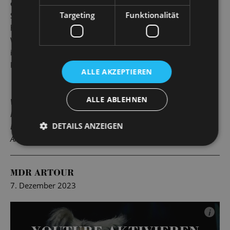
entführen! Die Musik dazu liefert der Dresdner Komponist
Targeting
Funktionalität
Sven Helbig: Sinnlich kraftvolle Akkordfolgen wirken
hypnotisch wie die geheimnisvolle Raupe mit ihrer
Wasserpfeife; vorwärtsdrängende Rhythmen treiben Alice
immer tiefer in ihre Geschichte hinein und uns im
Publikum mit ihr.
ALLE AKZEPTIEREN
ALLE ABLEHNEN
Vielen Dank!
In der Spielzeit 2025/2026 sponsert der Handpan-Salon aus
DETAILS ANZEIGEN
Dresden/Langebrück eine Handpan für alle Vorstellungen von
Alice. Wir bedanken uns herzlich für die Unterstützung!
MDR ARTOUR
7. Dezember 2023
i