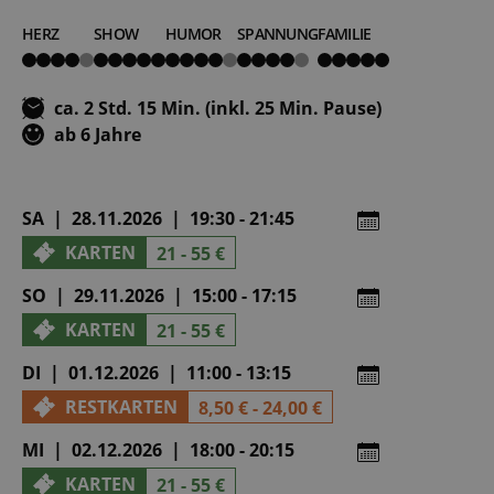
HERZ
SHOW
HUMOR
SPANNUNG
FAMILIE
4
5
4
4
5
von
von
von
von
von
5
5
5
5
5
ca. 2 Std. 15 Min. (inkl. 25 Min. Pause)
ab 6 Jahre
SA | 28.11.2026 | 19:30 - 21:45
KARTEN
21 - 55 €
SO | 29.11.2026 | 15:00 - 17:15
KARTEN
21 - 55 €
DI | 01.12.2026 | 11:00 - 13:15
RESTKARTEN
8,50 € - 24,00 €
MI | 02.12.2026 | 18:00 - 20:15
KARTEN
21 - 55 €