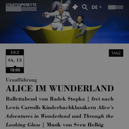
DE
DEZ
TANZ
,
13
SA
18:00
Uraufführung
ALICE IM WUNDERLAND
Ballettabend von Radek Stopka | frei nach
Lewis Carrolls Kinderbuchklassikern
Alice's
Adventures in Wonderland
und
Through the
Looking Glass
| Musik von Sven Helbig