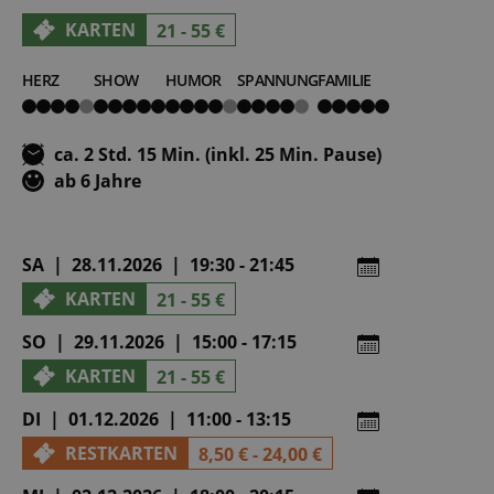
KARTEN
21 - 55 €
HERZ
SHOW
HUMOR
SPANNUNG
FAMILIE
4
5
4
4
5
von
von
von
von
von
5
5
5
5
5
ca. 2 Std. 15 Min. (inkl. 25 Min. Pause)
ab 6 Jahre
SA | 28.11.2026 | 19:30 - 21:45
KARTEN
21 - 55 €
SO | 29.11.2026 | 15:00 - 17:15
KARTEN
21 - 55 €
DI | 01.12.2026 | 11:00 - 13:15
RESTKARTEN
8,50 € - 24,00 €