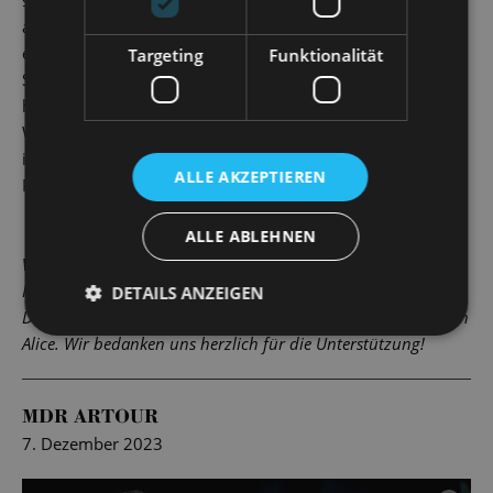
auf den Spuren heißgeliebter Figuren ins Wunderland
entführen! Die Musik dazu liefert der Dresdner Komponist
Targeting
Funktionalität
Sven Helbig: Sinnlich kraftvolle Akkordfolgen wirken
hypnotisch wie die geheimnisvolle Raupe mit ihrer
Wasserpfeife; vorwärtsdrängende Rhythmen treiben Alice
immer tiefer in ihre Geschichte hinein und uns im
ALLE AKZEPTIEREN
Publikum mit ihr.
ALLE ABLEHNEN
Vielen Dank!
In der Spielzeit 2025/2026 sponsert der Handpan-Salon aus
DETAILS ANZEIGEN
Dresden/Langebrück eine Handpan für alle Vorstellungen von
Alice. Wir bedanken uns herzlich für die Unterstützung!
MDR ARTOUR
7. Dezember 2023