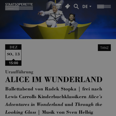
DE
DEZ
TANZ
,
13
SO
15:00
Uraufführung
ALICE IM WUNDERLAND
Ballettabend von Radek Stopka | frei nach
Lewis Carrolls Kinderbuchklassikern
Alice's
Adventures in Wonderland
und
Through the
Looking Glass
| Musik von Sven Helbig