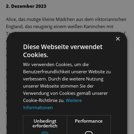
YouTube immer aktivieren
2. Dezember 2023
Alice, das mutige kleine Mädchen aus dem viktorianischen
England, das neugierig einem weißen Kaninchen mit
Taschenuhr und Westentasche in seinen Bau folgt und tief
×
unter die Erde gefallen mal winzig klein und mal
Diese Webseite verwendet
riesengroß allerlei paradoxe Abenteuer besteht, zählt zu
Cookies.
den meistgeliebten Kinderbuchheldinnen aller Zeiten. Seit
1865, als Lewis Carrolls Klassiker
Alice im Wunderland
Wir verwenden Cookies, um die
erstmals in Buchform erschien, beschäftigen ihre bizarren
Benutzerfreundlichkeit unserer Website zu
Erlebnisse im
Wunderland
und
Jenseits des Spiegels
– so der
verbessern. Durch die weitere Nutzung
Titel des zweiten Alice-Buchs – die Fantasie von Kindern
unserer Webseite stimmen Sie der
wie Erwachsenen. Dabei erfindet jede Generation ihre
Verwendung von Cookies gemäß unserer
Begegnungen mit der Grinsekatze, dem verrückten
Cookie-Richtlinie zu.
Weitere
Hutmacher, der Herzkönigin und den vielen anderen auf
Informationen
einzigartige Weise neu.
Unbedingt
Performance
erforderlich
Lassen Sie sich von Ballettdirektor Radek Stopka und
seinem fantasievollen Tanzmärchen für die ganze Familie