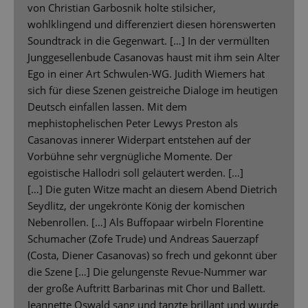
von Christian Garbosnik holte stilsicher,
wohlklingend und differenziert diesen hörenswerten
Soundtrack in die Gegenwart. […] In der vermüllten
Junggesellenbude Casanovas haust mit ihm sein Alter
Ego in einer Art Schwulen-WG. Judith Wiemers hat
sich für diese Szenen geistreiche Dialoge im heutigen
Deutsch einfallen lassen. Mit dem
mephistophelischen Peter Lewys Preston als
Casanovas innerer Widerpart entstehen auf der
Vorbühne sehr vergnügliche Momente. Der
egoistische Hallodri soll geläutert werden. […]
[…] Die guten Witze macht an diesem Abend Dietrich
Seydlitz, der ungekrönte König der komischen
Nebenrollen. […] Als Buffopaar wirbeln Florentine
Schumacher (Zofe Trude) und Andreas Sauerzapf
(Costa, Diener Casanovas) so frech und gekonnt über
die Szene […] Die gelungenste Revue-Nummer war
der große Auftritt Barbarinas mit Chor und Ballett.
Jeannette Oswald sang und tanzte brillant und wurde