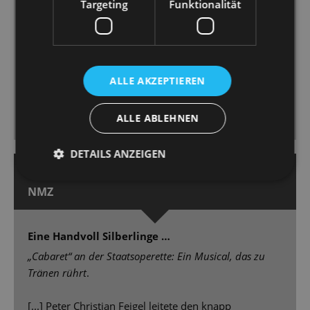
Targeting
Funktionalität
Günzel, anfangs der coole Conférencier, spielt
meisterhaft auf der Klaviatur der Verführung und
Entgrenzung [...] Fräulein Schneider (Silke Richter)
und Bryan Rothfuss als jüdischer Obsthändler Schulz
spielen ein anrührendes Paar, dem man ihr kleines
ALLE AKZEPTIEREN
Glück von Herzen gönnt. [...] berührende,
menschliche Schicksale in einer bildgewaltigen
ALLE ABLEHNEN
Inszenierung.
DETAILS ANZEIGEN
18. April 2025 | Michael Ernst
NMZ
Eine Handvoll Silberlinge …
„Cabaret“ an der Staatsoperette: Ein Musical, das zu
Tränen rührt
.
[...] Peter Christian Feigel leitete den knapp