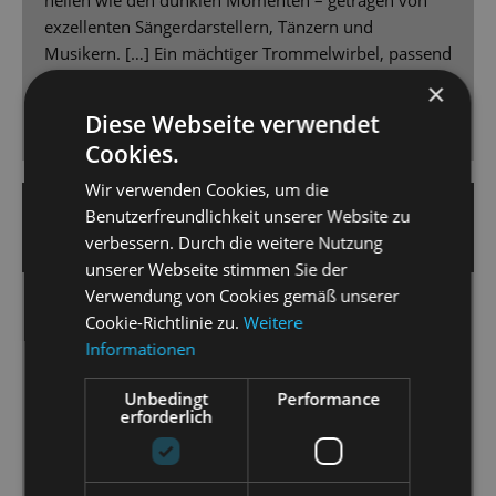
exzellenten Sängerdarstellern, Tänzern und
Musikern. […] Ein mächtiger Trommelwirbel, passend
zur „neuen Zeit“, schließt diesen grandiosen,
×
erfreulichen und schmerzenden Abend ab, der die
Diese Webseite verwendet
Gefühle des Publikums durcheinander rütteln dürfte.
Cookies.
Wir verwenden Cookies, um die
19. April 2025 | Jens Daniel Schubert
Benutzerfreundlichkeit unserer Website zu
verbessern. Durch die weitere Nutzung
SÄCHSISCHE ZEITUNG
unserer Webseite stimmen Sie der
Verwendung von Cookies gemäß unserer
Berührende Schicksale in bildgewaltiger
Cookie-Richtlinie zu.
Weitere
Inszenierung
Informationen
An Dresdens Staatsoperette wird das Musical „Cabaret“
Unbedingt
Performance
zu einer beängstigend aktuellen Show.
erforderlich
[...] Die Musik, mit gutem Feeling geführt von Peter
Christian Feigel, wird bombastisch. [...] Marcus